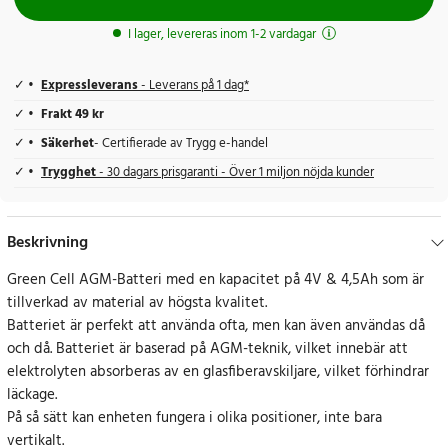
I lager, levereras inom 1-2 vardagar
Expressleverans
- Leverans på 1 dag*
Frakt 49 kr
Säkerhet
- Certifierade av Trygg e-handel
Trygghet
- 30 dagars prisgaranti - Över 1 miljon nöjda kunder
Beskrivning
Green Cell AGM-Batteri med en kapacitet på 4V & 4,5Ah som är
tillverkad av material av högsta kvalitet.
Batteriet är perfekt att använda ofta, men kan även användas då
och då. Batteriet är baserad på AGM-teknik, vilket innebär att
elektrolyten absorberas av en glasfiberavskiljare, vilket förhindrar
läckage.
På så sätt kan enheten fungera i olika positioner, inte bara
vertikalt.