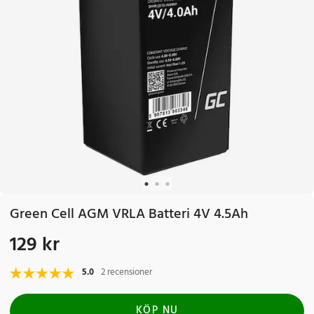
Green Cell AGM VRLA Batteri 4V 4.5Ah
129 kr
Pris
:
129 kr
5.0
2 recensioner
KÖP NU