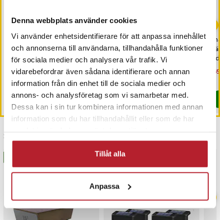
-
21
%
-
27
%
Denna webbplats använder cookies
Vi använder enhetsidentifierare för att anpassa innehållet
Green Cell AGM Batteri
Green Cell AGM Batteri
Sn
och annonserna till användarna, tillhandahålla funktioner
12V 7Ah
12V 7.2Ah
Vä
la
för sociala medier och analysera vår trafik. Vi
Nuvarande pris
229 kr
:
Nuvarande pris
249 kr
:
Nu
169
vidarebefordrar även sådana identifierare och annan
289 kr
339 kr
229 kr
Tidigare pris
:
289 kr
249 kr
Tidigare pris
:
339 kr
169
I lager, levereras inom 1-2 vardagar
Sista exemplaret
information från din enhet till de sociala medier och
annons- och analysföretag som vi samarbetar med.
Köp
Köp
Dessa kan i sin tur kombinera informationen med annan
information som du har tillhandahållit eller som de har
samlat in när du har använt deras tjänster.
Senast besökta
Tillåt alla
BÄSTSÄLJARE
BÄSTSÄLJARE
Anpassa