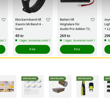
Klockarmband till
Batteri till
Joy
Xiaomi Mi Band 4 -
Högtalare för
Lig
Svart
Audio Pro Addon T3,
+ L
 3 SE
Addon T9, Addon T10
Pris
49 kr
:
49 kr
Pris
269 kr
:
269 kr
Pri
299
m.fl.
inom 1-2 vardagar
I lager, levereras inom 1-2 vardagar
I lager, levereras inom 1-2 vardagar
K
Köp
Köp
BÄSTSÄLJARE
BÄSTSÄLJARE
BÄSTSÄLJARE
BÄS