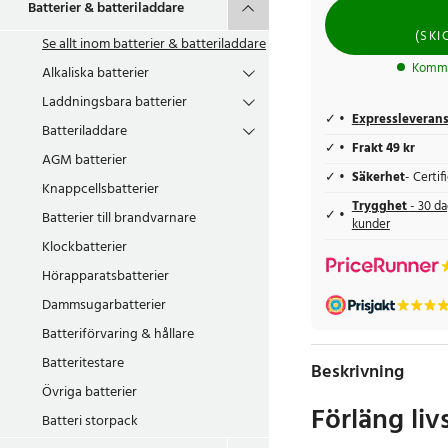
Batterier & batteriladdare
(
SKI
Se allt inom
batterier & batteriladdare
Kommer
Alkaliska batterier
Laddningsbara batterier
Expressleveran
Batteriladdare
Frakt 49 kr
AGM batterier
Säkerhet
- Certi
Knappcellsbatterier
Trygghet
- 30 da
Batterier till brandvarnare
kunder
Klockbatterier
Hörapparatsbatterier
Dammsugarbatterier
Batteriförvaring & hållare
Batteritestare
Beskrivning
Övriga batterier
Förläng li
Batteri storpack