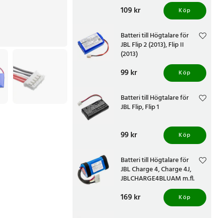
Pris
109 kr
:
109 kr
Köp
Batteri till Högtalare för
JBL Flip 2 (2013), Flip II
(2013)
Pris
99 kr
:
99 kr
Köp
Batteri till Högtalare för
JBL Flip, Flip 1
Pris
99 kr
:
99 kr
Köp
Batteri till Högtalare för
JBL Charge 4, Charge 4J,
JBLCHARGE4BLUAM m.fl.
Pris
169 kr
:
169 kr
Köp