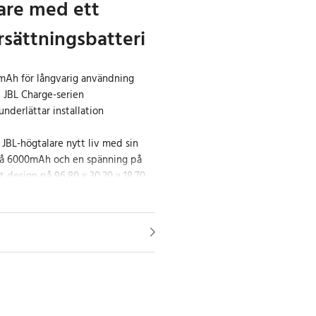
are med ett
ersättningsbatteri
mAh för långvarig användning
 JBL Charge-serien
nderlättar installation
 JBL-högtalare nytt liv med sin
 på 6000mAh och en spänning på
 design på 96,80 x 30,20 x 18,70
in i din högtalare, vilket gör det
ernativ för att återfå den prestanda
för långvarig prestanda
stor och bättre batterihälsa med
litium-polymer-batteri. Speciellt