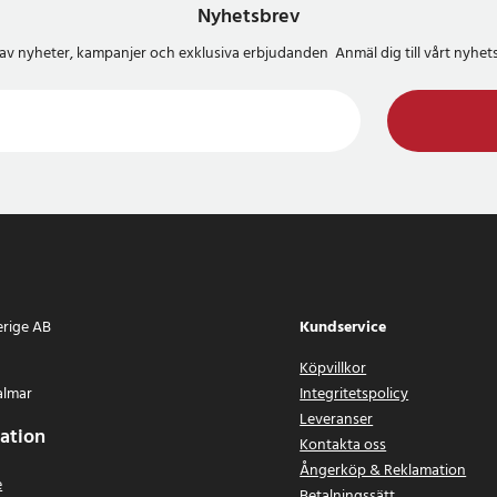
Nyhetsbrev
del av nyheter, kampanjer och exklusiva erbjudanden Anmäl dig till vårt nyh
erige AB
Kundservice
Köpvillkor
almar
Integritetspolicy
Leveranser
ation
Kontakta oss
Ångerköp & Reklamation
e
Betalningssätt