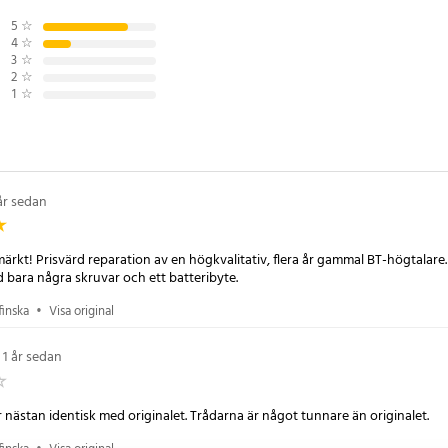
a flera modeller i JBL:s populära
5
☆
4
☆
3
☆
2
☆
1
☆
h / 22.20Wh
30.20 x 18.70mm
år sedan
er
ärkt! Prisvärd reparation av en högkvalitativ, flera år gammal BT-högtalar
 bara några skruvar och ett batteribyte.
finska
•
Visa original
års version)
1 år sedan
0
 nästan identisk med originalet. Trådarna är något tunnare än originalet.