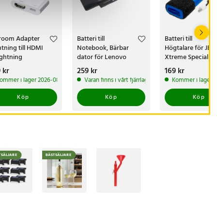
room Adapter
Batteri till
Batteri till
htning till HDMI
Notebook, Bärbar
Högtalare för JBL
ightning
dator för Lenovo
Xtreme Special Ed
ThinkPad E120
s
 kr
:
299 kr
Pris
259 kr
:
259 kr
Pris
169 kr
:
169 kr
30434NC m.fl.
ommer i lager 2026-08-14
Varan finns i vårt fjärrlager, förväntas skickas ino
Kommer i lager 
Köp
Köp
Köp
TSÄLJARE
BÄSTSÄLJARE