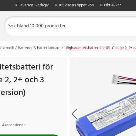
⭐ Leverans 1-2 dagar
⭐ 365 dagars öppet köp
⭐
Frakt 49kr *
ektronik
Batterier & batteriladdare
Högkapacitetsbatteri för JBL Charge 2, 2+ oc
tetsbatteri för
 2, 2+ och 3
version)
4 recensioner