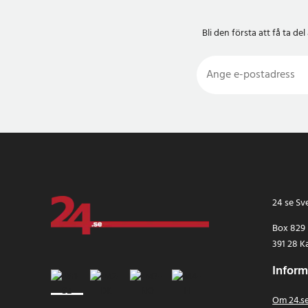
Bli den första att få ta 
24 se Sv
Box 829
391 28 K
Inform
Om 24.s