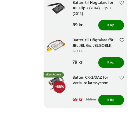
Batteri till Högtalare för
JBL Flip 2 (2014), Flip II
(2014)
Pris
89 kr
:
89 kr
Köp
Batteri till Högtalare för
JBL JBL Go, JBLGOBLK,
GO FF
Pris
79 kr
:
79 kr
Köp
BÄSTSÄLJARE
Batteri CR-2/3AZ för
Verisure larmsystem
-
63
%
Nuvarande pris
69 kr
:
189 kr
Köp
69 kr
Tidigare pris
:
189 kr