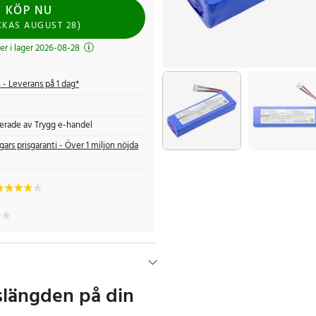
KÖP NU
CKAS
AUGUST 28
)
 i lager 2026-08-28
s
- Leverans på 1 dag*
fierade av Trygg e-handel
gars prisgaranti - Över 1 miljon nöjda
vslängden på din