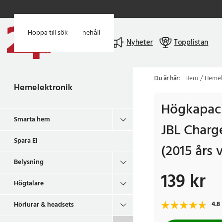
Hoppa till huvudinnehåll
Hoppa till sök
Meny
Nyheter
Topplistan
Du är här:
Hem
Hemel
Hemelektronik
Högkapaci
Smarta hem
JBL Charge
Spara El
(2015 års 
Belysning
139 kr
Pris
:
139 kr
Högtalare
Hörlurar & headsets
4.8