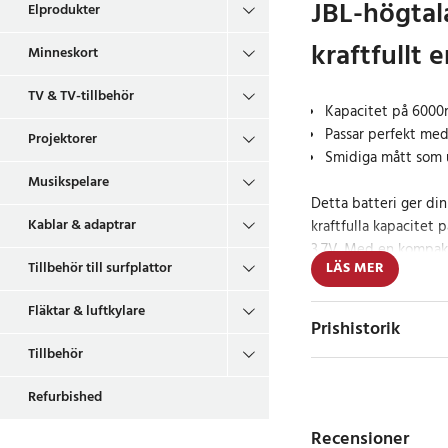
JBL-högtal
Elprodukter
kraftfullt 
Minneskort
TV & TV-tillbehör
Kapacitet på 6000
Passar perfekt med
Projektorer
Smidiga mått som u
Musikspelare
Detta batteri ger din
Kablar & adaptrar
kraftfulla kapacitet
3,7V. Med en kompakt
Tillbehör till surfplattor
LÄS MER
mm passar det enkelt 
till ett pålitligt alt
Fläktar & luftkylare
du förväntar dig.
Prishistorik
Tillbehör
Pålitligt batteri 
Refurbished
Upplev längre spelli
Recensioner
detta högkvalitativa 