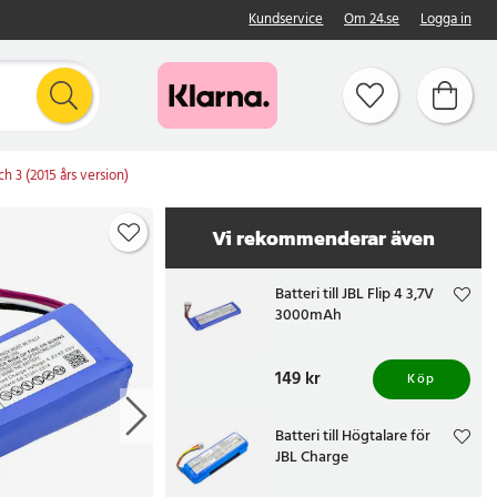
Kundservice
Om 24.se
Logga in
h 3 (2015 års version)
Vi rekommenderar även
Batteri till JBL Flip 4 3,7V
3000mAh
Pris
149 kr
:
149 kr
Köp
Batteri till Högtalare för
JBL Charge