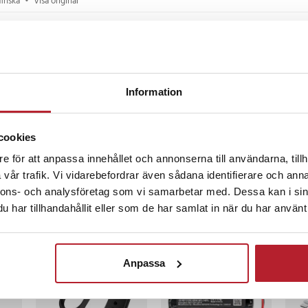
finska
•
Visa original
år sedan
t som originalet. Lätt att byta.
Information
finska
•
Visa original
A
•
11 månader sedan
cookies
e för att anpassa innehållet och annonserna till användarna, tillh
vår trafik. Vi vidarebefordrar även sådana identifierare och anna
nnons- och analysföretag som vi samarbetar med. Dessa kan i sin
har tillhandahållit eller som de har samlat in när du har använt 
ckså
Anpassa