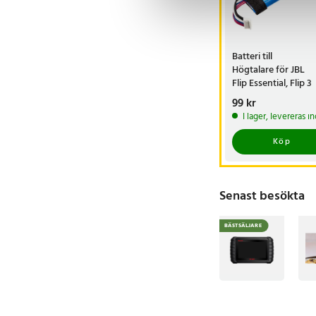
Batteri till
Högtalare för JBL
Flip Essential, Flip 3
Stealth Edition, Flip
Pris
99 kr
:
99 kr
I lager, levereras 
Köp
Senast besökta
BÄSTSÄLJARE