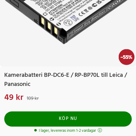
-
55
%
Kamerabatteri BP-DC6-E / RP-BP70L till Leica /
Panasonic
49 kr
Nuvarande pris
:
49 kr
Tidigare pris
:
109 kr
109 kr
KÖP NU
I lager, levereras inom 1-2 vardagar