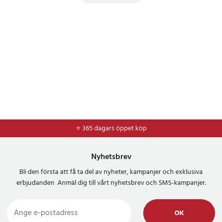
⭐ 365 dagars öppet köp
⭐
Frakt 49kr *
Nyhetsbrev
Bli den första att få ta del av nyheter, kampanjer och exklusiva
erbjudanden Anmäl dig till vårt nyhetsbrev och SMS-kampanjer.
OK