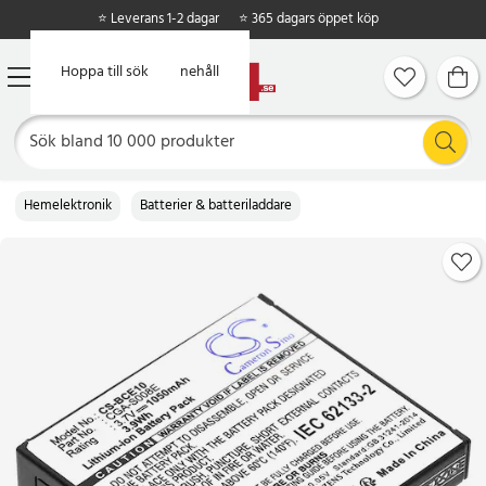
⭐ Leverans 1-2 dagar
⭐ 365 dagars öppet köp
Hoppa till huvudinnehåll
Hoppa till sök
Hemelektronik
Batterier & batteriladdare