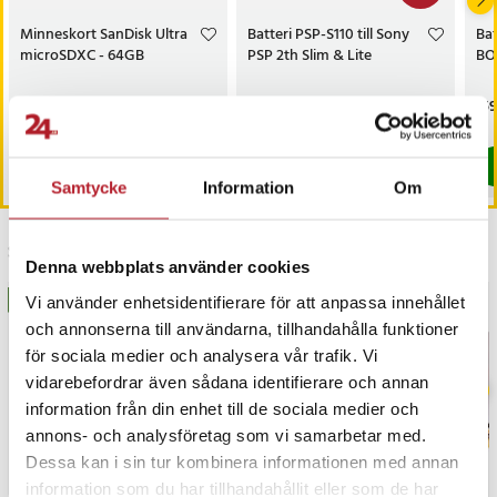
Panasonic Lumix DMC-FX38
Panasonic Lumix DMC-FX500
Minneskort SanDisk Ultra
Batteri PSP-S110 till Sony
Bat
Panasonic Lumix DMC-FX520
microSDXC - 64GB
PSP 2th Slim & Lite
BOS
Panasonic Lumix DMC-FX55
Panasonic SDR-S10
Pris
199 kr
:
199 kr
Nuvarande pris
99 kr
:
Pri
159
259 kr
99 kr
Tidigare pris
:
259 kr
Kommer i lager 2026-08-14
Panasonic SDR-S15
I lager, levereras inom 1-2 vardagar
Panasonic SDR-S25A
Köp
Köp
Panasonic SDR-S26
Samtycke
Information
Om
Panasonic SDR-S7EG-K
Panasonic SDR-S9
Senast besökta
Panasonic SDR-SW20
Denna webbplats använder cookies
Panasonic SDR-SW21
BÄSTSÄLJARE
BÄSTSÄLJARE
Vi använder enhetsidentifierare för att anpassa innehållet
Panasonic SDR-SW28
och annonserna till användarna, tillhandahålla funktioner
Panasonic SV-ME70
för sociala medier och analysera vår trafik. Vi
Panasonic SV-ME75
vidarebefordrar även sådana identifierare och annan
Artikelnummer
:
115315
information från din enhet till de sociala medier och
annons- och analysföretag som vi samarbetar med.
Dessa kan i sin tur kombinera informationen med annan
information som du har tillhandahållit eller som de har