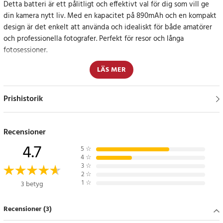
Detta batteri är ett pålitligt och effektivt val för dig som vill ge
din kamera nytt liv. Med en kapacitet på 890mAh och en kompakt
design är det enkelt att använda och idealiskt för både amatörer
och professionella fotografer. Perfekt för resor och långa
fotosessioner.
LÄS MER
Specifikationer och kompatibilitet
Tillverkat med högkvalitativa material, designat för att säkerställa
Prishistorik
en perfekt passform och prestanda i dina kameramodeller.
Specifikation
Recensioner
- Typ: Li-ion
4.7
5
☆
- Kapacitet: 890mAh / 3.29Wh
4
☆
- Spänning: 3.7V
3
☆
2
☆
- Färg: Svart
1
☆
3 betyg
- Dimension: 41.60 x 30.40 x 9.40mm
Recensioner (3)
Kompatibla modeller
Leica V-Lux 20