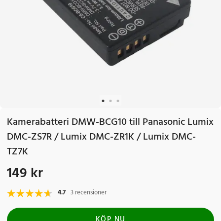
Kamerabatteri DMW-BCG10 till Panasonic Lumix
DMC-ZS7R / Lumix DMC-ZR1K / Lumix DMC-
TZ7K
149 kr
Pris
:
149 kr
4.7
3 recensioner
KÖP NU