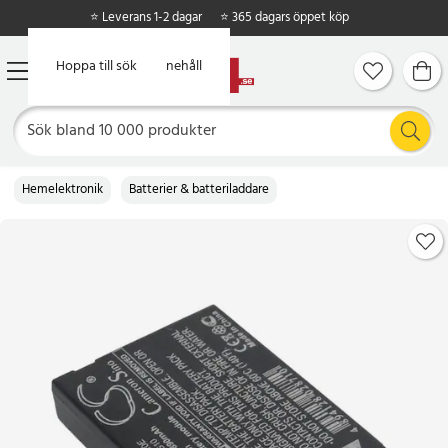
⭐ Leverans 1-2 dagar
⭐ 365 dagars öppet köp
Hoppa till huvudinnehåll
Hoppa till sök
Hemelektronik
Batterier & batteriladdare