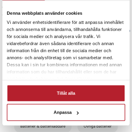
Panasonic Lumix DMC-TZ20R
Översatt från danska
•
Visa original
Panasonic Lumix DMC-TZ20S
Denna webbplats använder cookies
1 år sedan
Panasonic Lumix DMC-TZ20T
Vi använder enhetsidentifierare för att anpassa innehållet
Panasonic Lumix DMC-TZ22
och annonserna till användarna, tillhandahålla funktioner
Panasonic Lumix DMC-TZ6
Verified by Trustvoice
Panasonic Lumix DMC-TZ65
för sociala medier och analysera vår trafik. Vi
Panasonic Lumix DMC-TZ6A
vidarebefordrar även sådana identifierare och annan
PRISGARANTI
Panasonic Lumix DMC-TZ6EG-K
information från din enhet till de sociala medier och
Panasonic Lumix DMC-TZ6EG-S
annons- och analysföretag som vi samarbetar med.
Panasonic Lumix DMC-TZ6K
UTFÖRSÄLJNING
Dessa kan i sin tur kombinera informationen med annan
Panasonic Lumix DMC-TZ6R
information som du har tillhandahållit eller som de har
Panasonic Lumix DMC-TZ7
samlat in när du har använt deras tjänster.
Panasonic Lumix DMC-TZ7EG-K
Panasonic Lumix DMC-TZ7EG-R
Tillåt alla
Panasonic Lumix DMC-TZ7EG-S
Panasonic Lumix DMC-TZ7EG-T
Panasonic Lumix DMC-TZ7K
Anpassa
Fortsätt att fynda
Panasonic Lumix DMC-TZ7S
Panasonic Lumix DMC-TZ8
Batterier & batteriladdare
Övriga batterier