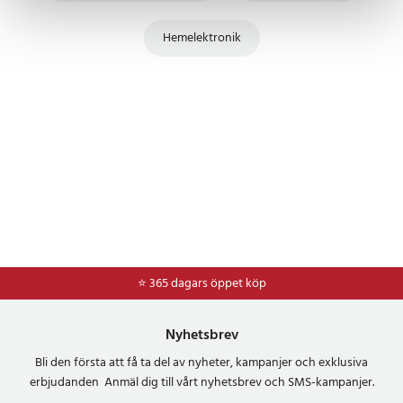
Panasonic Lumix DMC-TZ8EG-K
Panasonic Lumix DMC-TZ8EG-S
Hemelektronik
Panasonic Lumix DMC-ZR1
Panasonic Lumix DMC-ZR1A
Panasonic Lumix DMC-ZR1K
Panasonic Lumix DMC-ZR1R
Panasonic Lumix DMC-ZR1S
Panasonic Lumix DMC-ZR1W
Panasonic Lumix DMC-ZR3
Panasonic Lumix DMC-ZR3A
Panasonic Lumix DMC-ZR3GK
Panasonic Lumix DMC-ZR3K
Panasonic Lumix DMC-ZR3N
Panasonic Lumix DMC-ZR3R
⭐ 365 dagars öppet köp
Panasonic Lumix DMC-ZR3S
Panasonic Lumix DMC-ZR3T
Panasonic Lumix DMC-ZS1
Nyhetsbrev
Panasonic Lumix DMC-ZS10
Bli den första att få ta del av nyheter, kampanjer och exklusiva
Panasonic Lumix DMC-ZS10A
erbjudanden Anmäl dig till vårt nyhetsbrev och SMS-kampanjer.
Panasonic Lumix DMC-ZS10GK