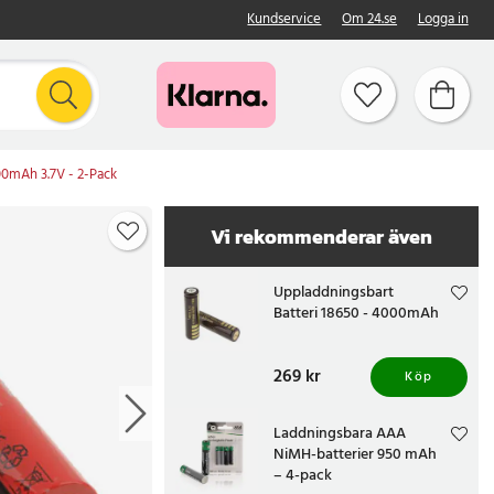
Kundservice
Om 24.se
Logga in
00mAh 3.7V - 2-Pack
Vi rekommenderar även
Uppladdningsbart
Batteri 18650 - 4000mAh
Pris
269 kr
:
269 kr
Köp
Laddningsbara AAA
NiMH-batterier 950 mAh
– 4-pack