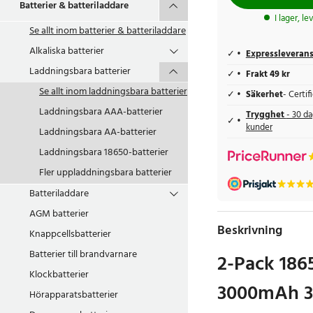
Batterier & batteriladdare
I lager, l
Se allt inom
batterier & batteriladdare
Alkaliska batterier
Expressleveran
Laddningsbara batterier
Frakt 49 kr
Se allt inom
laddningsbara batterier
Säkerhet
- Certi
Laddningsbara AAA-batterier
Trygghet
- 30 da
kunder
Laddningsbara AA-batterier
Laddningsbara 18650-batterier
Fler uppladdningsbara batterier
Batteriladdare
AGM batterier
Beskrivning
Knappcellsbatterier
Batterier till brandvarnare
2-Pack 186
Klockbatterier
3000mAh 3.
Hörapparatsbatterier