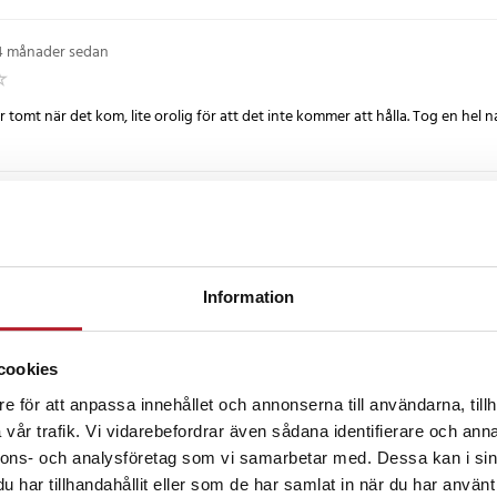
4 månader sedan
ar tomt när det kom, lite orolig för att det inte kommer att hålla. Tog en hel 
ånader sedan
sitt jobb
Information
0 månader sedan
cookies
e för att anpassa innehållet och annonserna till användarna, tillh
de bra
vår trafik. Vi vidarebefordrar även sådana identifierare och anna
nnons- och analysföretag som vi samarbetar med. Dessa kan i sin
har tillhandahållit eller som de har samlat in när du har använt 