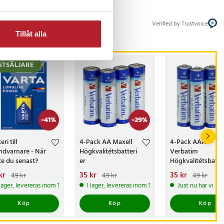
Verified by Trustvoice
Tillåt alla
STSÄLJARE
-
41
%
-
29
%
eri till
4-Pack AA Maxell
4-Pack AAA
ndvarnare - När
Högkvalitétsbatteri
Verbatim
te du senast?
er
Högkvalitétsbatte
arande pris
kr
:
Nuvarande pris
35 kr
:
Nuvarande pris
35 kr
:
49 kr
49 kr
49 kr
kr
Tidigare pris
:
49 kr
35 kr
Tidigare pris
:
49 kr
35 kr
Tidigare pris
 produkt
 lager, levereras inom 1-2 vardagar
I lager, levereras inom 1-2 vardagar
Just nu har vi ba
Köp
Köp
Köp