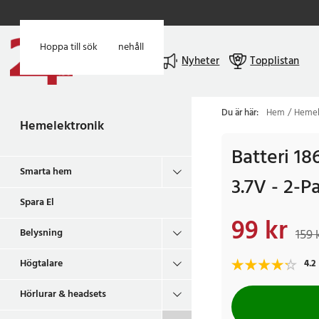
Hoppa till huvudinnehåll
Hoppa till sök
Meny
Nyheter
Topplistan
Du är här:
Hem
Hemel
Hemelektronik
Batteri 1
Smarta hem
3.7V - 2-P
Spara El
99 kr
Nuvarande pris
:
99 k
Belysning
159 
Högtalare
4.2
Hörlurar & headsets