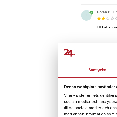
Göran O
•
GO
Ett batteri v
Per P
•
8 m
PP
Bra pris, gör 
Samtycke
Roger S
•
1
RS
Denna webbplats använder 
Vi använder enhetsidentifierar
Som jag trod
sociala medier och analysera 
till de sociala medier och a
med annan information som du 