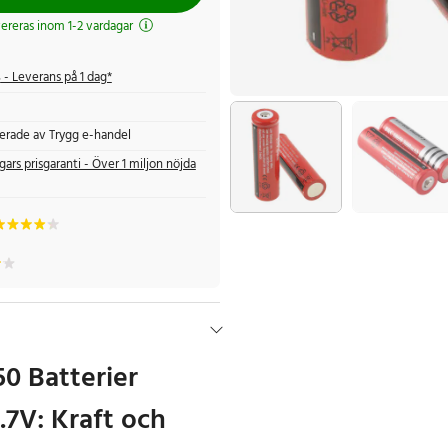
evereras inom 1-2 vardagar
s
- Leverans på 1 dag*
fierade av Trygg e-handel
gars prisgaranti - Över 1 miljon nöjda
50 Batterier
7V: Kraft och