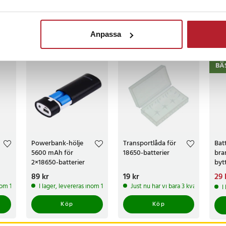
censioner
Anpassa
ckså
BÄ
Powerbank-hölje
Transportlåda för
Batt
5600 mAh för
18650-batterier
bra
2×18650-batterier
byt
Pris
89 kr
:
89 kr
Pris
19 kr
:
19 kr
Nuv
29 
29 
inom 1-2 vardagar
I lager, levereras inom 1-2 vardagar
Just nu har vi bara 3 kvar av denna
I
Köp
Köp