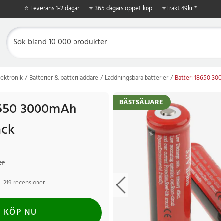
⭐ Leverans 1-2 dagar
⭐ 365 dagars öppet köp
⭐
Frakt 49kr *
ektronik
Batterier & batteriladdare
Laddningsbara batterier
Batteri 18650 30
BÄSTSÄLJARE
8650 3000mAh
ack
r
Tidigare pris
:
159 kr
kr
219 recensioner
KÖP NU