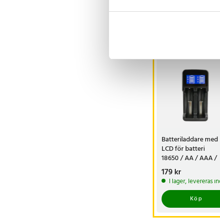
Visa fler re
Andra köpte o
Batteriladdare med
LCD för batteri
18650 / AA / AAA /
17670 mm
Pris
179 kr
:
179 kr
I lager, levereras 
Köp