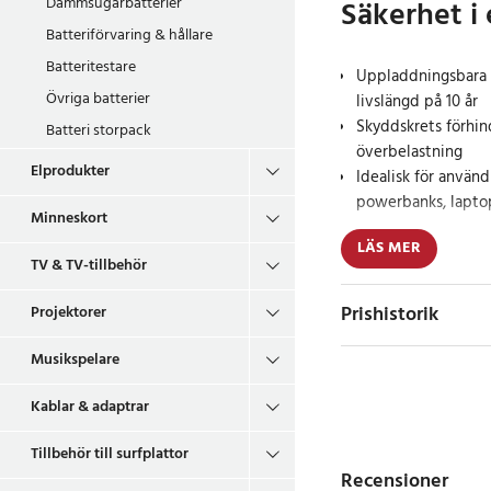
Säkerhet i 
Dammsugarbatterier
Batteriförvaring & hållare
Batteritestare
Uppladdningsbara 
Övriga batterier
livslängd på 10 år
Skyddskrets förhin
Batteri storpack
överbelastning
Elprodukter
Idealisk för använd
powerbanks, lapto
Minneskort
LÄS MER
Är du trött på att st
TV & TV-tillbehör
högpresterande enhe
batterier i 2-pack ä
Prishistorik
Projektorer
skyddskrets som förhi
ett säkert och effekt
Musikspelare
Energi du kan lit
Kablar & adaptrar
Tillbehör till surfplattor
Dessa Li-ion batterie
Recensioner
kräver mer effekt än v