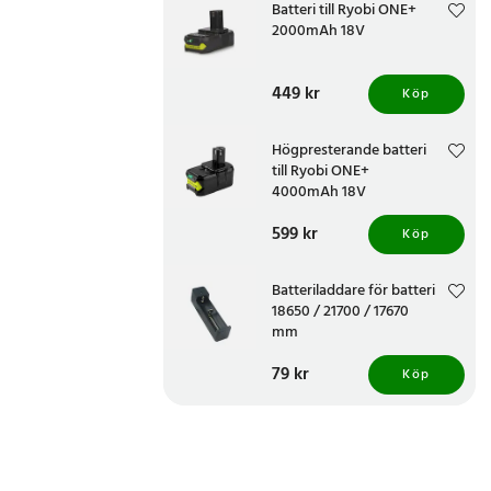
Batteri till Ryobi ONE+
2000mAh 18V
Pris
449 kr
:
449 kr
Köp
Högpresterande batteri
till Ryobi ONE+
4000mAh 18V
Pris
599 kr
:
599 kr
Köp
Batteriladdare för batteri
18650 / 21700 / 17670
mm
Pris
79 kr
:
79 kr
Köp