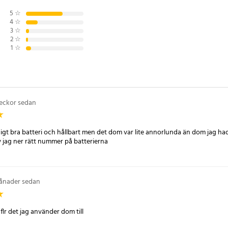
ficklampor, powerbanks och
5
☆
r deras långsammare urladdning
4
☆
kommer väl till pass. Med en
3
☆
2
☆
år och ett skydd som håller dem
1
☆
rbelastning, är de en investering
gden. Tänk bara på att ett 18650
 än de typiska AA-batterierna, så
enheter.
veckor sedan
v Li-ion
digt bra batteri och hållbart men det dom var lite annorlunda än dom jag ha
v jag ner rätt nummer på batterierna
h
ånader sedan
byggd skyddskrets
vara svalt men ej under 0 grader
laddning
 flr det jag använder dom till