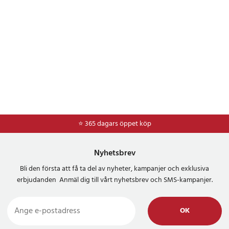
⭐ 365 dagars öppet köp
⭐
Frakt 49kr *
Nyhetsbrev
Bli den första att få ta del av nyheter, kampanjer och exklusiva
erbjudanden Anmäl dig till vårt nyhetsbrev och SMS-kampanjer.
OK