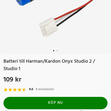
Batteri till Harman/Kardon Onyx Studio 2 /
Studio 1
109 kr
Pris
:
109 kr
4.6
8 recensioner
KÖP NU