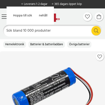
⭐ Leverans 1-2 dagar
⭐ 365 dagars öppet köp
Hoppa till huvudinnehåll
Hoppa till sök
Hemelektronik
Batterier & batteriladdare
Övriga batterier