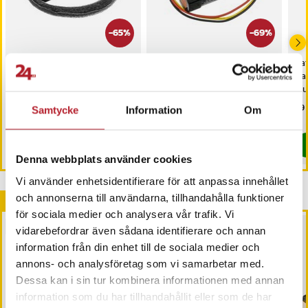
-
65
%
-
69
%
Batteri PR-633496 till
Batteri ICR22650 till
Bat
Harman Kardon Onyx
Harman Kardon
Ha
Studio 3
stu
Nuvarande pris
99 kr
:
Nuvarande pris
99 kr
:
Pri
69 
279 kr
319 kr
Samtycke
Information
Om
99 kr
Tidigare pris
:
279 kr
99 kr
Tidigare pris
:
319 kr
I lager, levereras inom 1-2 vardagar
Just nu har vi bara 2 kvar av denna pr
Köp
Köp
Denna webbplats använder cookies
Vi använder enhetsidentifierare för att anpassa innehållet
och annonserna till användarna, tillhandahålla funktioner
Andra köpte också
för sociala medier och analysera vår trafik. Vi
BÄSTSÄLJARE
vidarebefordrar även sådana identifierare och annan
information från din enhet till de sociala medier och
annons- och analysföretag som vi samarbetar med.
Dessa kan i sin tur kombinera informationen med annan
information som du har tillhandahållit eller som de har