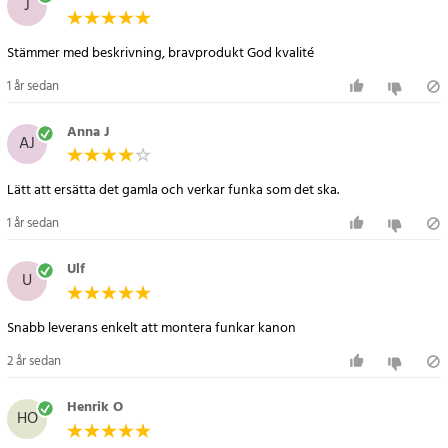
J
- Kapacitet: 3400mAh / 12,58Wh
- Spänning: 3,7V
Stämmer med beskrivning, bravprodukt God kvalité
- Mått: 68,25 x 18,60 x 18,60 mm
- Färg: Blå
1 år sedan
Kompatibla modeller
Anna J
AJ
Harman/Kardon Onyx Studio 1
Harman/Kardon Onyx Studio 2
Lätt att ersätta det gamla och verkar funka som det ska.
Artikelnummer
:
116361
1 år sedan
Ulf
U
Snabb leverans enkelt att montera funkar kanon
2 år sedan
Henrik O
HO