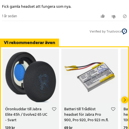
- Färg: Svart
Fick gamla headset att fungera som nya.
- Teknologi: Li-Polymer
- Spänning: 3.7V
1 år sedan
- Kapacitet: 230mAh
Verified by Trustvoice
Artikelnummer
:
103635
Vi rekommenderar även
Öronkuddar till Jabra
Batteri till Trådlöst
Bat
Elite 45h / Evolve2 65 UC
headset för Jabra Pro
hea
- Svart
900, Pro 920, Pro 923 m.fl.
10
Pris
139 kr
:
139 kr
Pris
69 kr
:
69 kr
Pri
79 