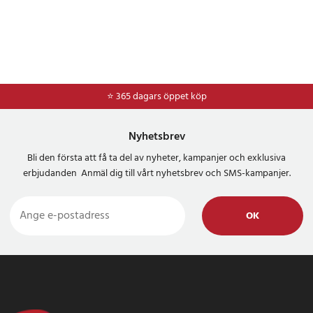
⭐ 365 dagars öppet köp
⭐
Frakt 49kr *
Nyhetsbrev
Bli den första att få ta del av nyheter, kampanjer och exklusiva
erbjudanden Anmäl dig till vårt nyhetsbrev och SMS-kampanjer.
OK