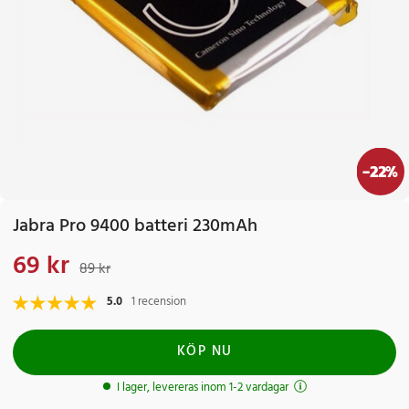
-
22
%
Jabra Pro 9400 batteri 230mAh
69 kr
Nuvarande pris
:
69 kr
Tidigare pris
:
89 kr
89 kr
5.0
1 recension
KÖP NU
I lager, levereras inom 1-2 vardagar