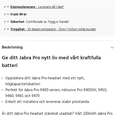
Expressleverans
- Leverans på 1 dag*
Frakt 49 kr
Säkerhet
- Certifierade av Trygg e-handel
Trygghet
- 30 dagars prisgaranti - Över 1 miljon nöjda kunder
Beskrivning
Ge ditt Jabra Pro nytt liv med vårt kraftfulla
batteri
Uppdatera ditt Jabra Pro-headset med ett nytt,
högkapacitetsbatteri
Perfekt för Jabra Pro 9400-serien, inklusive Pro 9400SH, 9450,
9460, 9465 och 9470
Enkelt att installera och levererar stabil prestanda
Är ditt Jabra Pro headset ständigt uladdat? Vårt 230mAh Jabra Pro