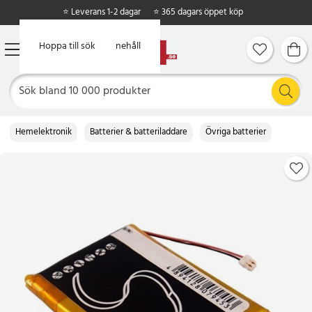
⭐ Leverans 1-2 dagar
⭐ 365 dagars öppet köp
Hoppa till huvudinnehåll
Hoppa till sök
Hemelektronik
Batterier & batteriladdare
Övriga batterier