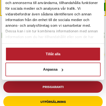
och annonserna till användarna, tillhandahålla funktioner
Köp
Köp
för sociala medier och analysera vår trafik. Vi
vidarebefordrar även sådana identifierare och annan
information från din enhet till de sociala medier och
Senast besökta
annons- och analysföretag som vi samarbetar med.
Dessa kan i sin tur kombinera informationen med annan
BÄSTSÄLJARE
BÄS
information som du har tillhandahållit eller som de har
samlat in när du har använt deras tjänster.
Tillåt alla
Anpassa
PRISGARANTI
UTFÖRSÄLJNING