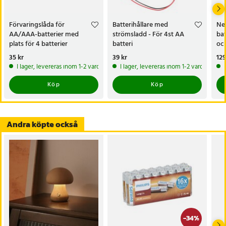
Artikelnummer
:
123538
Förvaringslåda för
Batterihållare med
Ned
AA/AAA-batterier med
strömsladd - För 4st AA
bat
plats för 4 batterier
batteri
oc
Pris
35 kr
:
35 kr
Pris
39 kr
:
39 kr
Pri
129
I lager, levereras inom 1-2 vardagar
I lager, levereras inom 1-2 vardagar
Köp
Köp
Andra köpte också
-
34
%