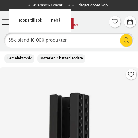
⭐ Leverans 1-2 dagar
⭐ 365 dagars öppet köp
Hoppa till huvudinnehåll
Hoppa till sök
Hemelektronik
Batterier & batteriladdare