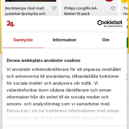
Bordslampa i bok med
Philips Longlife AA-
Tv
justerbar ljusstyrka och
Batteri 16-pack
mat
champinjondesign
pum
han
Pris
369 kr
:
369 kr
Nuvarande pris
79 kr
:
Pri
89 
119 kr
79 kr
Tidigare pris
:
119 kr
I lager, levereras inom 1-2 vardagar
I lager, levereras inom 1-2 vardagar
Samtycke
Information
Om
Köp
Köp
Denna webbplats använder cookies
Senast besökta
Vi använder enhetsidentifierare för att anpassa innehållet
och annonserna till användarna, tillhandahålla funktioner
BÄSTSÄLJARE
BÄS
för sociala medier och analysera vår trafik. Vi
vidarebefordrar även sådana identifierare och annan
information från din enhet till de sociala medier och
annons- och analysföretag som vi samarbetar med.
Dessa kan i sin tur kombinera informationen med annan
information som du har tillhandahållit eller som de har
samlat in när du har använt deras tjänster.