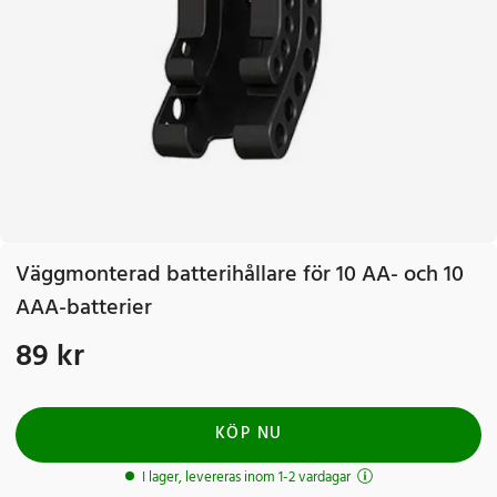
Väggmonterad batterihållare för 10 AA- och 10
AAA-batterier
89 kr
Pris
:
89 kr
KÖP NU
I lager, levereras inom 1-2 vardagar