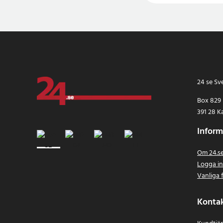
24 se Sv
Box 829
391 28 K
Inform
Om 24.s
Logga i
Vanliga 
Konta