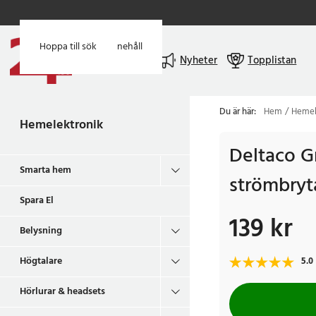
Hoppa till huvudinnehåll
Hoppa till sök
Meny
Nyheter
Topplistan
Du är här:
Hem
Hemel
Hemelektronik
Deltaco G
Smarta hem
strömbryta
Spara El
139 kr
Pris
:
139 kr
Belysning
Högtalare
5.0
Hörlurar & headsets