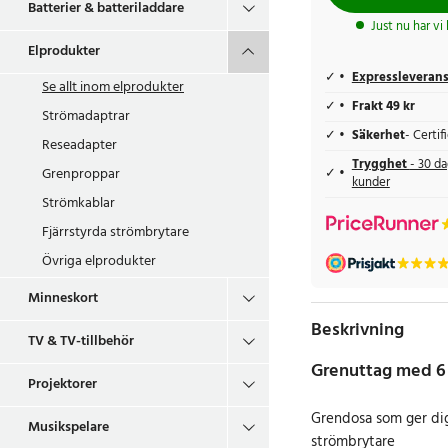
Batterier & batteriladdare
Just nu har vi
Elprodukter
Expressleveran
Se allt inom
elprodukter
Frakt 49 kr
Strömadaptrar
Säkerhet
- Certi
Reseadapter
Trygghet
- 30 da
Grenproppar
kunder
Strömkablar
Fjärrstyrda strömbrytare
Övriga elprodukter
Minneskort
Beskrivning
TV & TV-tillbehör
Grenuttag med 6 
Projektorer
Grendosa som ger dig
Musikspelare
strömbrytare