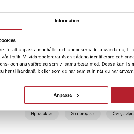
år sedan
det företaget, gällande snabb leverans och pris.
Information
 danska
•
Visa original
cookies
 år sedan
e för att anpassa innehållet och annonserna till användarna, tillh
vår trafik. Vi vidarebefordrar även sådana identifierare och anna
nnons- och analysföretag som vi samarbetar med. Dessa kan i sin
har tillhandahållit eller som de har samlat in när du har använt 
Anpassa
Fortsätt att fynda
Elprodukter
Grenproppar
Övriga elpr