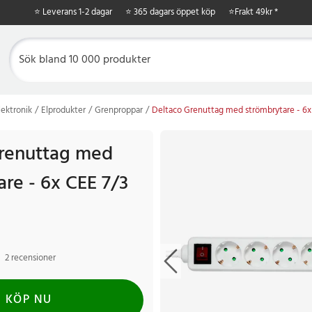
⭐ Leverans 1-2 dagar
⭐ 365 dagars öppet köp
⭐
Frakt 49kr *
ektronik
Elprodukter
Grenproppar
Deltaco Grenuttag med strömbrytare - 6x
renuttag med
re - 6x CEE 7/3
2 recensioner
KÖP NU