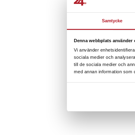
Bent N
•
2 
BN
Allt ok från 
Samtycke
Översatt från
Denna webbplats använder 
Lottie P
•
2
LP
Vi använder enhetsidentifierar
sociala medier och analysera 
till de sociala medier och a
med annan information som du 