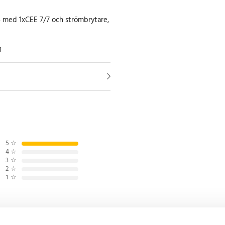
 med 1xCEE 7/7 och strömbrytare,
1
5
☆
4
☆
3
☆
2
☆
1
☆