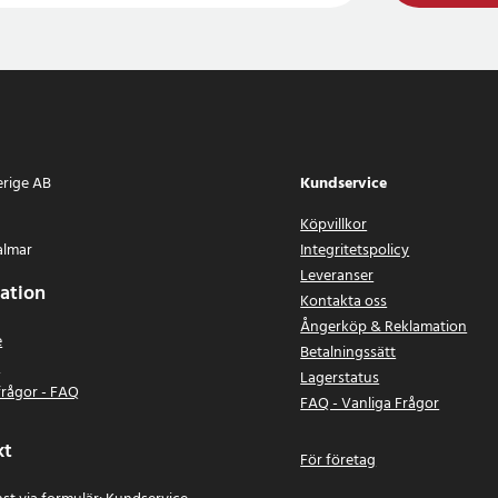
erige AB
Kundservice
Köpvillkor
almar
Integritetspolicy
Leveranser
ation
Kontakta oss
Ångerköp & Reklamation
e
Betalningssätt
n
Lagerstatus
frågor - FAQ
FAQ - Vanliga Frågor
kt
För företag