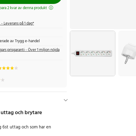
 bara 2 kvar av denna produkt
s
- Leverans på 1 dag*
fierade av Trygg e-handel
gars prisgaranti - Över 1 miljon nöjda
uttag och brytare
 6st uttag och som har en