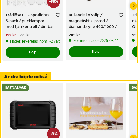
-
33
%
Trådlösa LED-spotlights
Rullande knivslip /
Tr
6-pack / pucklampor
magnetiskt slipstöd /
näs
med fjärrkontroll / dimbar
diamantbryne 400/1000 /
On
skåpbelysning
knivvässare med fasta vinklar
nä
Nuvarande pris
199 kr
:
Pris
249 kr
:
249 kr
Pri
99 
299 kr
199 kr
Tidigare pris
:
299 kr
Kommer i lager 2026-08-14
I lager, levereras inom 1-2 vardagar
Köp
Köp
Andra köpte också
BÄSTSÄLJARE
BÄS
-
8
%