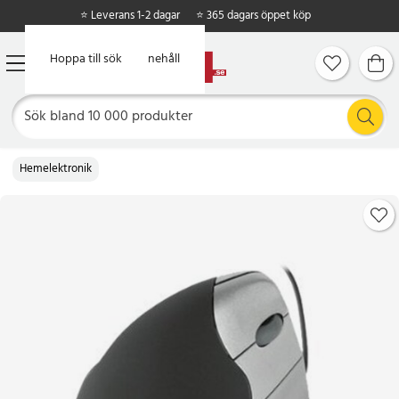
⭐ Leverans 1-2 dagar
⭐ 365 dagars öppet köp
Hoppa till huvudinnehåll
Hoppa till sök
Hemelektronik