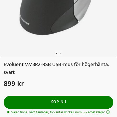
Evoluent VM3R2-RSB USB-mus för högerhänta,
svart
899 kr
Pris
:
899 kr
KÖP NU
Varan finns i vårt fjärrlager, förväntas skickas inom 5-7 arbetsdagar