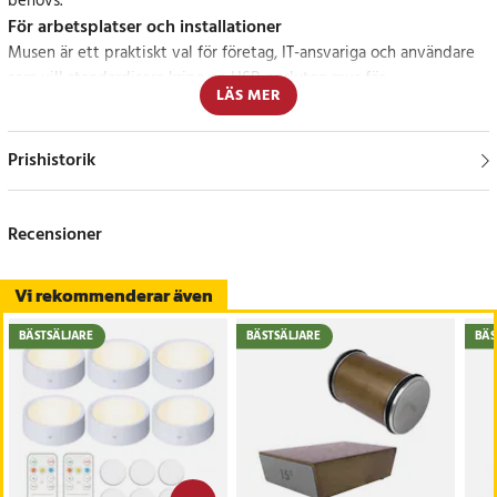
behövs.
För arbetsplatser och installationer
Musen är ett praktiskt val för företag, IT-ansvariga och användare
som vill standardisera kring en USB-ansluten mus för
LÄS MER
arbetsstationer.
Specifikation
Prishistorik
- Anslutning: USB
- Mått: 138,1 × 124,0 × 130,0 mm
- Nettovikt: 250 g
Recensioner
- EAN: 852153010548
Vi rekommenderar även
Artikelnummer
:
API-HER-178737
BÄSTSÄLJARE
BÄSTSÄLJARE
BÄS