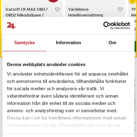
iCarsoft CR MAX OBD /
Värdebevis
TP
OBD2 felkodsläsare /
Hotellövernattning
Me
bildiagnosverktyg /
sö
diagnosverktyg för bil
AC
Nuvarande pris
3 698 kr
:
Pris
1 500 kr
:
1 500 kr
Nu
1 3
3 999 kr
3 698 kr
Tidigare pris
:
3 999 kr
1 3
I lager, levereras inom 1-2 vardagar
I lager, levereras inom 1-2 vardagar
Samtycke
Information
Om
Köp
Köp
Denna webbplats använder cookies
Senast besökta
Vi använder enhetsidentifierare för att anpassa innehållet
och annonserna till användarna, tillhandahålla funktioner
BÄS
för sociala medier och analysera vår trafik. Vi
vidarebefordrar även sådana identifierare och annan
information från din enhet till de sociala medier och
annons- och analysföretag som vi samarbetar med.
Dessa kan i sin tur kombinera informationen med annan
information som du har tillhandahållit eller som de har
samlat in när du har använt deras tjänster.