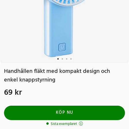
Handhållen fläkt med kompakt design och
enkel knappstyrning
69 kr
Pris
:
69 kr
KÖP NU
Sista exemplaret