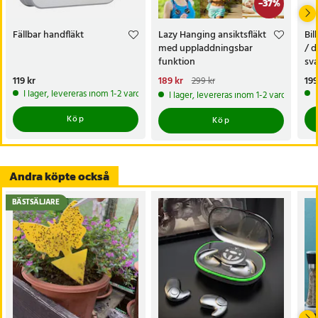
-
37
%
- Användning: Portabel, för utomhus och inomhus
- Färg: Ljusblå
Fällbar handfläkt
Lazy Hanging ansiktsfläkt
Bil
Artikelnummer
:
120601
med uppladdningsbar
/ d
funktion
sva
Pris
119 kr
:
119 kr
Nuvarande pris
189 kr
:
Pri
199
299 kr
189 kr
Tidigare pris
:
299 kr
I lager, levereras inom 1-2 vardagar
I lager, levereras inom 1-2 vardagar
Köp
Köp
Andra köpte också
BÄSTSÄLJARE