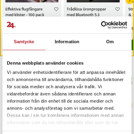
Effektiva flugfångare
Trådlösa öronproppar
Str
med klister - 100 pack
med Bluetooth 5.3
& 3
Pris
119 kr
:
119 kr
Pris
119 kr
:
119 kr
Pri
199
I lager, levereras inom 1-2 vardagar
I lager, levereras inom 1-2 vardagar
Samtycke
Information
Om
Köp
Köp
Denna webbplats använder cookies
Senast besökta
Vi använder enhetsidentifierare för att anpassa innehållet
och annonserna till användarna, tillhandahålla funktioner
BÄSTSÄLJARE
BÄS
för sociala medier och analysera vår trafik. Vi
vidarebefordrar även sådana identifierare och annan
information från din enhet till de sociala medier och
annons- och analysföretag som vi samarbetar med.
Dessa kan i sin tur kombinera informationen med annan
information som du har tillhandahållit eller som de har
samlat in när du har använt deras tjänster.