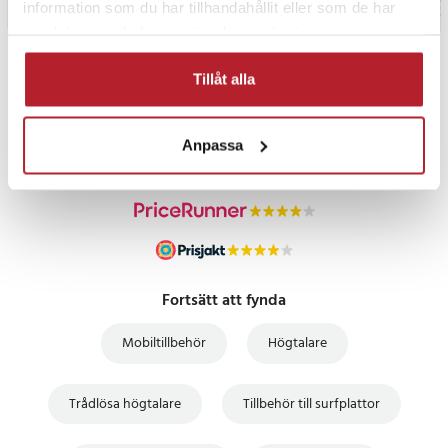
information som du har tillhandahållit eller som de har
samlat in när du har använt deras tjänster.
PRISGARANTI
Tillåt alla
UTFÖRSÄLJNING
Anpassa
Fortsätt att fynda
Mobiltillbehör
Högtalare
Trådlösa högtalare
Tillbehör till surfplattor