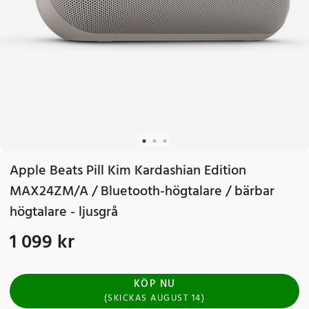
Apple Beats Pill Kim Kardashian Edition
MAX24ZM/A / Bluetooth-högtalare / bärbar
högtalare - ljusgrå
1 099 kr
Pris
:
1 099 kr
KÖP NU
(
SKICKAS
AUGUST 14
)