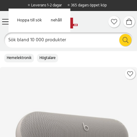
⭐ Leverans 1-2 dagar
⭐ 365 dagars öppet köp
Hoppa till huvudinnehåll
Hoppa till sök
Hemelektronik
Högtalare