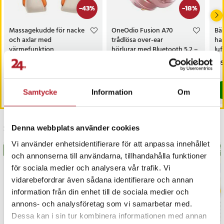
silikonfinish
-
43
%
-
18
%
- Kompatibilitet: Apple- och Android-enheter
Massagekudde för nacke
OneOdio Fusion A70
Bär
Artikelnummer
:
130287
och axlar med
trådlösa over-ear
hal
värmefunktion
hörlurar med Bluetooth 5.2 –
luf
Rosa
ha
Nuvarande pris
399 kr
:
Nuvarande pris
599 kr
:
Pri
159
699 kr
729 kr
399 kr
Tidigare pris
:
699 kr
599 kr
Tidigare pris
:
729 kr
I lager, levereras inom 1-2 vardagar
Kommer i lager 2026-08-14
Köp
Köp
Samtycke
Information
Om
Senast besökta
Denna webbplats använder cookies
Vi använder enhetsidentifierare för att anpassa innehållet
BÄSTSÄLJARE
BÄS
och annonserna till användarna, tillhandahålla funktioner
för sociala medier och analysera vår trafik. Vi
vidarebefordrar även sådana identifierare och annan
information från din enhet till de sociala medier och
annons- och analysföretag som vi samarbetar med.
Dessa kan i sin tur kombinera informationen med annan