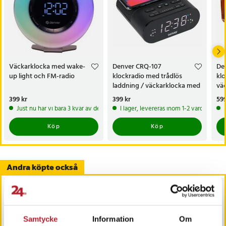
Artikelnummer
:
104183
Väckarklocka med wake-
Denver CRQ-107
De
up light och FM-radio
klockradio med trådlös
klo
laddning / väckarklocka med
vä
radio / alarmklocka Qi
ala
Pris
399 kr
:
399 kr
Pris
399 kr
:
399 kr
Pri
599
Just nu har vi bara 3 kvar av denna produkt
I lager, levereras inom 1-2 vardagar
Köp
Köp
Andra köpte också
BÄSTSÄLJARE
Samtycke
Information
Om