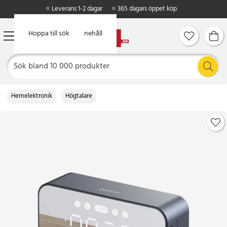
⭐ Leverans 1-2 dagar
⭐ 365 dagars öppet köp
Hoppa till huvudinnehåll
Hoppa till sök
Hemelektronik
Högtalare