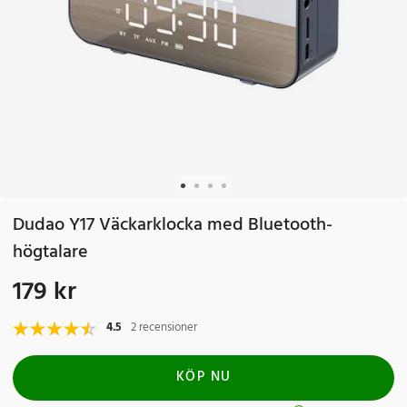
Dudao Y17 Väckarklocka med Bluetooth-
högtalare
179 kr
Pris
:
179 kr
4.5
2 recensioner
KÖP NU