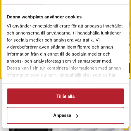
Denna webbplats använder cookies
Vi använder enhetsidentifierare för att anpassa innehållet
Magnetic - Roligt
Hoover H30S
At
och annonserna till användarna, tillhandahålla funktioner
sällskapsspel med
Dammsugarpåsar 5-pack
LE
för sociala medier och analysera vår trafik. Vi
magnetiska stenar
Po
vidarebefordrar även sådana identifierare och annan
Pris
129 kr
:
129 kr
Pris
169 kr
:
169 kr
Pri
349
information från din enhet till de sociala medier och
I lager, levereras inom 1-2 vardagar
I lager, levereras inom 1-2 vardagar
annons- och analysföretag som vi samarbetar med.
Köp
Köp
Dessa kan i sin tur kombinera informationen med annan
information som du har tillhandahållit eller som de har
samlat in när du har använt deras tjänster.
Senast besökta
Tillåt alla
BÄSTSÄLJARE
BÄSTSÄLJARE
Anpassa