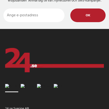
erbjudanden Anmäl dig till vårt nyhetsbrev och SMS-kampanjer.
OK
24 se Sverige AB