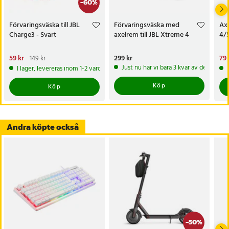
-
60
%
- Skydd: Vattentålig, dammtålig och stötsäker
- Bärfunktioner: Gummihandtag och avtagbar axelrem
Förvaringsväska till JBL
Förvaringsväska med
Axe
- Stängning: Slitstark dragkedja
Charge3 - Svart
axelrem till JBL Xtreme 4
4/5
Artikelnummer
:
123496
Nuvarande pris
59 kr
:
Pris
299 kr
:
299 kr
Nu
79 
149 kr
59 kr
Tidigare pris
:
149 kr
79 
Just nu har vi bara 3 kvar av denna pr
I lager, levereras inom 1-2 vardagar
Köp
Köp
Andra köpte också
-
50
%