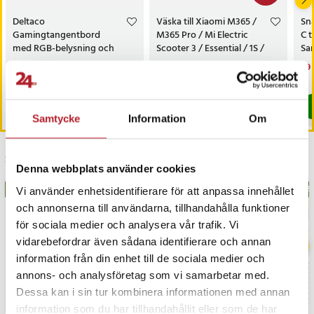
Deltaco
Väska till Xiaomi M365 /
Sn
Gamingtangentbord
M365 Pro / Mi Electric
C t
med RGB-belysning och
Scooter 3 / Essential / 1S /
Sa
nordisk layout - vit
Pro 2 / Ninebot Max G30
Pris
499 kr
:
499 kr
Nuvarande pris
149 kr
:
Nu
99 
299 kr
149 kr
Tidigare pris
:
299 kr
99 
Sista exemplaret
I lager, levereras inom 1-2 vardagar
Köp
Köp
Samtycke
Information
Om
Senast besökta
Denna webbplats använder cookies
BÄSTSÄLJARE
BÄS
Vi använder enhetsidentifierare för att anpassa innehållet
och annonserna till användarna, tillhandahålla funktioner
för sociala medier och analysera vår trafik. Vi
vidarebefordrar även sådana identifierare och annan
information från din enhet till de sociala medier och
annons- och analysföretag som vi samarbetar med.
Dessa kan i sin tur kombinera informationen med annan
information som du har tillhandahållit eller som de har