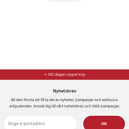
⭐ 365 dagars öppet köp
⭐
Frakt 49kr *
Nyhetsbrev
Bli den första att få ta del av nyheter, kampanjer och exklusiva
erbjudanden Anmäl dig till vårt nyhetsbrev och SMS-kampanjer.
OK