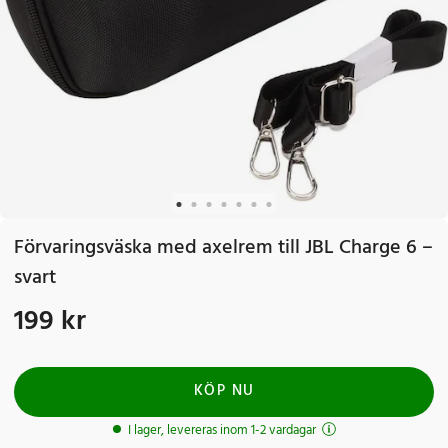
Förvaringsväska med axelrem till JBL Charge 6 –
svart
199 kr
Pris
:
199 kr
KÖP NU
I lager, levereras inom 1-2 vardagar