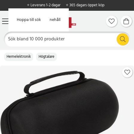
⭐ Leverans 1-2 dagar
⭐ 365 dagars öppet köp
Hoppa till huvudinnehåll
Hoppa till sök
Hemelektronik
Högtalare