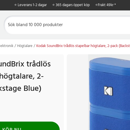
⭐ Leverans 1-2 dagar
⭐ 365 dagars öppet köp
⭐
Frakt 49kr *
ektronik
Högtalare
Kodak SoundBrix trådlös stapelbar högtalare, 2-pack (Backs
ndBrix trådlös
högtalare, 2-
kstage Blue)