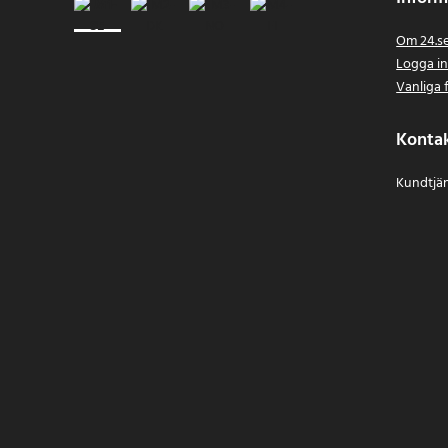
Om 24.s
Logga i
Vanliga 
Konta
Kundtjän