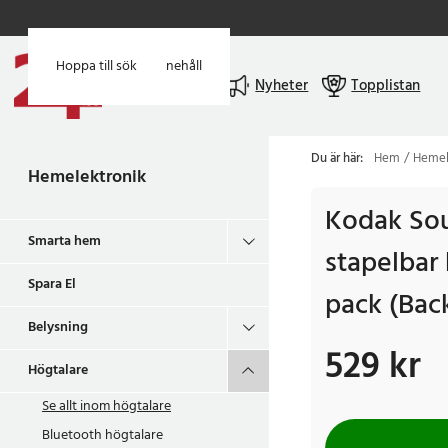
Hoppa till huvudinnehåll
Hoppa till sök
Meny
Nyheter
Topplistan
Du är här:
Hem
Hemel
Hemelektronik
Kodak Sou
Smarta hem
stapelbar 
Spara El
pack (Bac
Belysning
529 kr
Pris
:
529 kr
Högtalare
Se allt inom
högtalare
Bluetooth högtalare