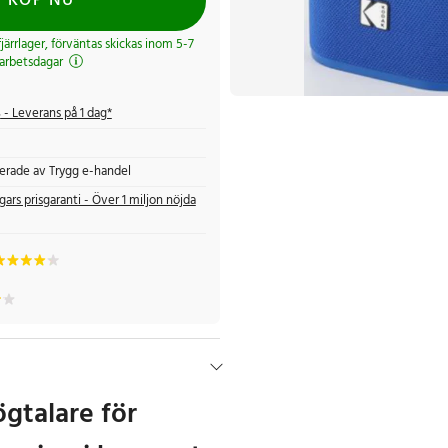
KÖP NU
 fjärrlager, förväntas skickas inom 5-7
arbetsdagar
s
- Leverans på 1 dag*
fierade av Trygg e-handel
gars prisgaranti - Över 1 miljon nöjda
gtalare för