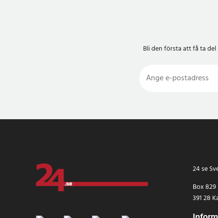
Bli den första att få ta 
24 se Sv
Box 829
391 28 K
Inform