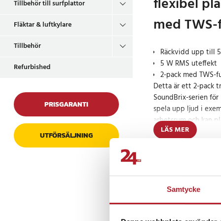
flexibel p
Tillbehör till surfplattor
med TWS-f
Fläktar & luftkylare
Tillbehör
Räckvidd upp till 
5 W RMS uteffekt
Refurbished
2-pack med TWS-fun
Detta är ett 2-pack t
SoundBrix-serien för
PRISGARANTI
spela upp ljud i exem
arbetsrum och kan pla
LÄS MER
Med TWS-funktion ka
UTFÖRSÄLJNING
tillsammans som ett 
ljudupplevelse.
Prishistorik
Praktisk lösning 
uppställning
Samtycke
Högtalarna är smidiga 
hemmet och lämpar si
Recensioner
installation och möjl