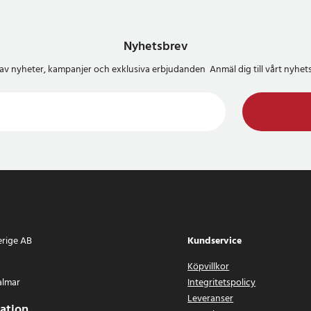
Nyhetsbrev
del av nyheter, kampanjer och exklusiva erbjudanden Anmäl dig till vårt nyh
erige AB
Kundservice
Köpvillkor
almar
Integritetspolicy
Leveranser
ation