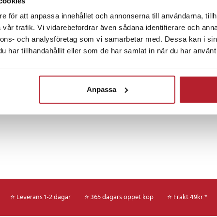
cookies
a räckvidden ger flexibilitet vid
dkällan inte står precis intill.
e för att anpassa innehållet och annonserna till användarna, tillh
vår trafik. Vi vidarebefordrar även sådana identifierare och anna
Fortsätt att fynda
nnons- och analysföretag som vi samarbetar med. Dessa kan i sin
x 78,1 mm
har tillhandahållit eller som de har samlat in när du har använt 
Högtalare
Hemelekt
50 m
Anpassa
8
ER-185691
⭐ Leverans 1-2 dagar
⭐ 365 dagars öppet köp
⭐
Frakt 49kr *