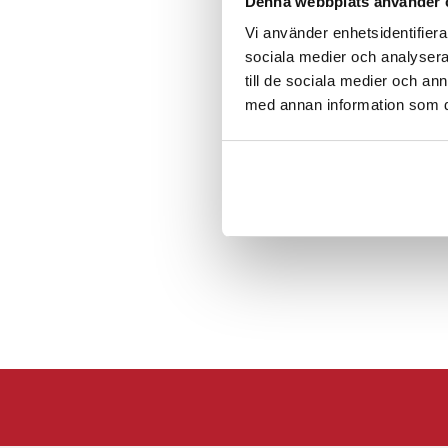
Denna webbplats använder 
samtidigt. Den angivn
placering, även när lju
Vi använder enhetsidentifierar
sociala medier och analysera 
Specifikation
till de sociala medier och a
- Mått: 256,1 x 145,0 
med annan information som du 
- Nettovikt: 727 g
- Räckvidd: upp till 
- Effekt: 5 W RMS
- Funktion: TWS
- EAN: 489521834066
Artikelnummer
:
API-H