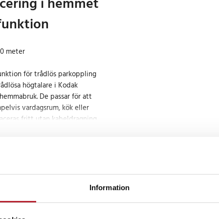
lacering i hemmet
unktion
50 meter
ktion för trådlös parkoppling
rådlösa högtalare i Kodak
 hemmabruk. De passar för att
pelvis vardagsrum, kök eller
ceras fritt utan kabeldragning.
n högtalarna användas
par för en mer sammanhållen
för flera rum och enkel
Information
att flytta mellan olika platser i
g för dig som vill ha en enkel
ighet att använda två högtalare