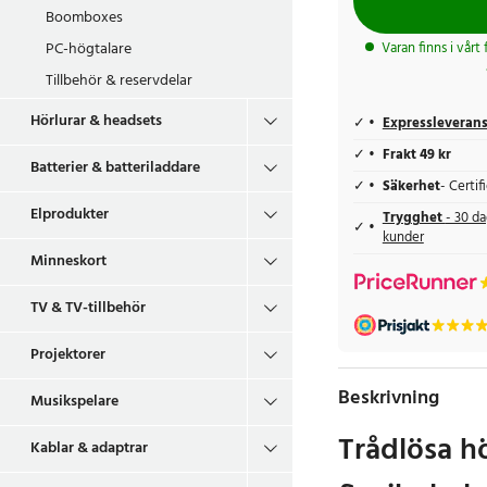
Boomboxes
PC-högtalare
Varan finns i vårt
Tillbehör & reservdelar
Hörlurar & headsets
Expressleveran
Frakt 49 kr
Batterier & batteriladdare
Säkerhet
- Certi
Elprodukter
Trygghet
- 30 da
kunder
Minneskort
TV & TV-tillbehör
Projektorer
Beskrivning
Musikspelare
Trådlösa hö
Kablar & adaptrar