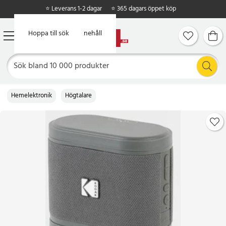
⭐ Leverans 1-2 dagar
⭐ 365 dagars öppet köp
Hoppa till huvudinnehåll
Hoppa till sök
Hemelektronik
Högtalare