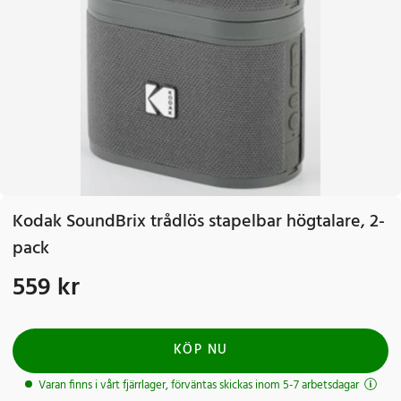
Kodak SoundBrix trådlös stapelbar högtalare, 2-
pack
559 kr
Pris
:
559 kr
KÖP NU
Varan finns i vårt fjärrlager, förväntas skickas inom 5-7 arbetsdagar