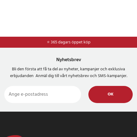
⭐ 365 dagars öppet köp
⭐
Frakt 49kr *
Nyhetsbrev
Bli den första att få ta del av nyheter, kampanjer och exklusiva
erbjudanden Anmäl dig till vårt nyhetsbrev och SMS-kampanjer.
OK