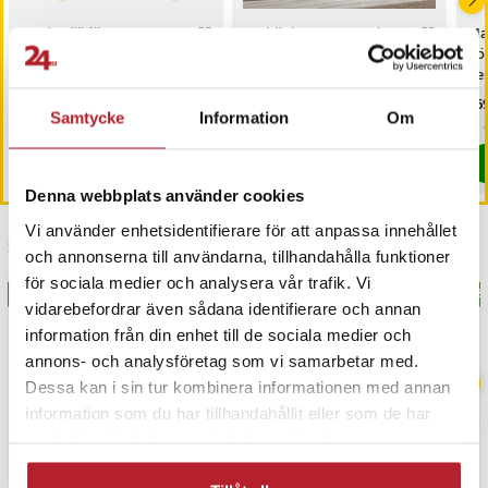
Bordsställ för Harman
TV-bänk 120 cm med 4
Ma
Kardon
hyllor – Rustik brun
hö
SoundSticks/Aura Studio /
de
akrylstativ för högtalare
Pris
229 kr
:
229 kr
Pris
1 099 kr
:
1 099 kr
Pri
369
Samtycke
Information
Om
I lager, levereras inom 1-2 vardagar
I lager, levereras inom 1-2 vardagar
Köp
Köp
Denna webbplats använder cookies
Vi använder enhetsidentifierare för att anpassa innehållet
Senast besökta
och annonserna till användarna, tillhandahålla funktioner
för sociala medier och analysera vår trafik. Vi
BÄSTSÄLJARE
BÄS
vidarebefordrar även sådana identifierare och annan
information från din enhet till de sociala medier och
annons- och analysföretag som vi samarbetar med.
Dessa kan i sin tur kombinera informationen med annan
information som du har tillhandahållit eller som de har
samlat in när du har använt deras tjänster.