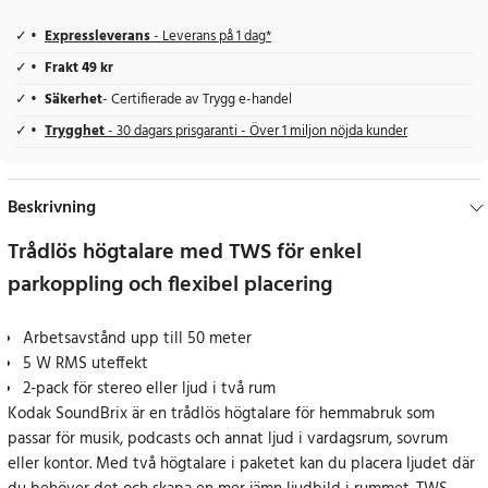
Expressleverans
- Leverans på 1 dag*
Frakt 49 kr
Säkerhet
- Certifierade av Trygg e-handel
Trygghet
- 30 dagars prisgaranti - Över 1 miljon nöjda kunder
Beskrivning
Trådlös högtalare med TWS för enkel
parkoppling och flexibel placering
Arbetsavstånd upp till 50 meter
5 W RMS uteffekt
2-pack för stereo eller ljud i två rum
Kodak SoundBrix är en trådlös högtalare för hemmabruk som
passar för musik, podcasts och annat ljud i vardagsrum, sovrum
eller kontor. Med två högtalare i paketet kan du placera ljudet där