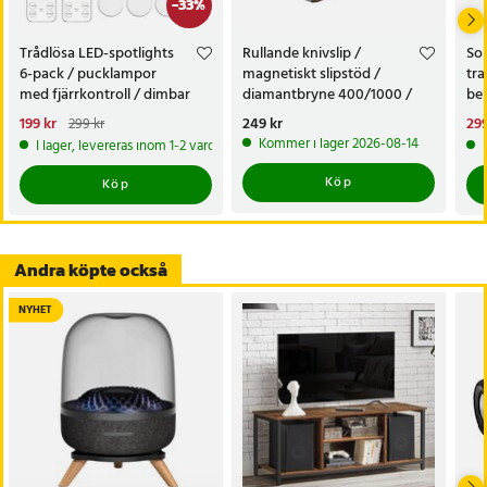
-
33
%
Trådlösa LED-spotlights
Rullande knivslip /
Sol
6-pack / pucklampor
magnetiskt slipstöd /
tra
med fjärrkontroll / dimbar
diamantbryne 400/1000 /
bel
skåpbelysning
knivvässare med fasta vinklar
alt
Nuvarande pris
199 kr
:
Pris
249 kr
:
249 kr
Nu
299
299 kr
tr
199 kr
Tidigare pris
:
299 kr
299
Kommer i lager 2026-08-14
I lager, levereras inom 1-2 vardagar
Köp
Köp
Andra köpte också
NYHET