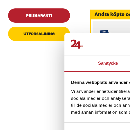
Specifikation
- Mått: 201,1 x 140,0 
Andra köpte o
- Nettovikt: 34 g
PRISGARANTI
- EAN: 570699101761
Artikelnummer
:
API-H
UTFÖRSÄLJNING
Samtycke
Öronkuddar för
Jabra Evolve
20/30/40/65 - Svar
Denna webbplats använder 
Pris
69 kr
:
69 kr
Vi använder enhetsidentifierar
I lager, levereras 
sociala medier och analysera 
till de sociala medier och a
Köp
med annan information som du 
Senast besökta