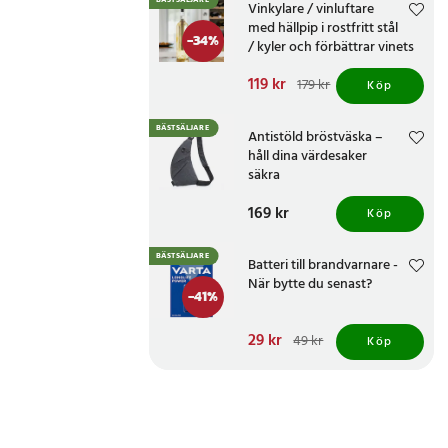
BÄSTSÄLJARE
Vinkylare / vinluftare
med hällpip i rostfritt stål
-
34
%
/ kyler och förbättrar vinets
smak
Nuvarande pris
119 kr
:
179 kr
Köp
119 kr
Tidigare pris
:
179 kr
BÄSTSÄLJARE
Antistöld bröstväska –
håll dina värdesaker
säkra
Pris
169 kr
:
169 kr
Köp
BÄSTSÄLJARE
Batteri till brandvarnare -
När bytte du senast?
-
41
%
Nuvarande pris
29 kr
:
49 kr
Köp
29 kr
Tidigare pris
:
49 kr