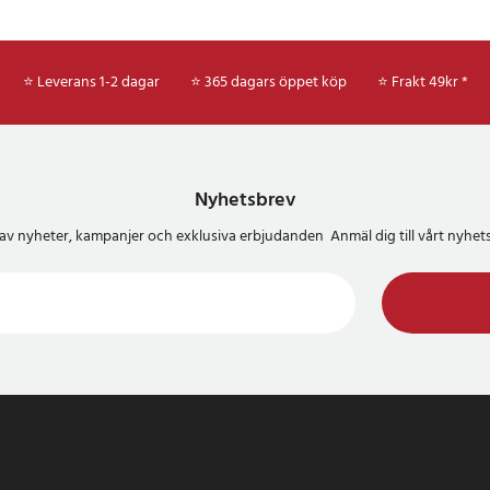
⭐ Leverans 1-2 dagar
⭐ 365 dagars öppet köp
⭐
Frakt 49kr *
Nyhetsbrev
del av nyheter, kampanjer och exklusiva erbjudanden Anmäl dig till vårt nyh