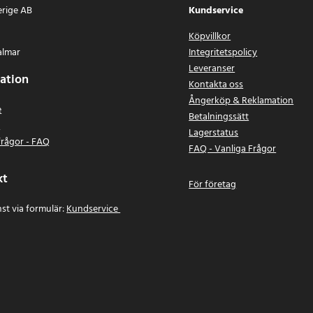
erige AB
Kundservice
Köpvillkor
almar
Integritetspolicy
Leveranser
ation
Kontakta oss
Ångerköp & Reklamation
e
Betalningssätt
n
Lagerstatus
frågor - FAQ
FAQ - Vanliga Frågor
kt
För företag
st via formulär:
Kundservice