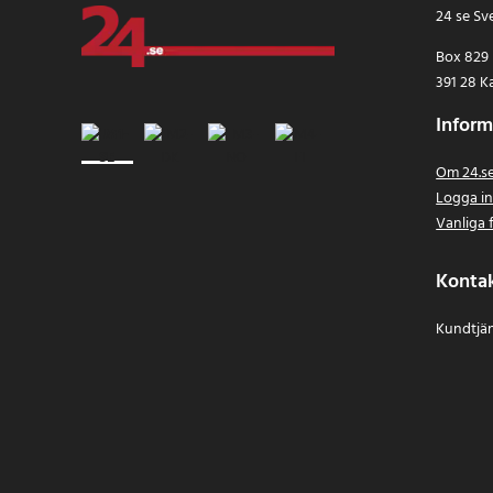
24 se Sv
Box 829
391 28 K
Inform
Om 24.s
Logga i
Vanliga 
Konta
Kundtjän