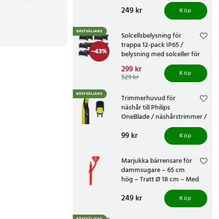
knivvässare med fasta
Pris
249 kr
:
249 kr
vinklar
Köp
BÄSTSÄLJARE
Solcellsbelysning för
trappa 12-pack IP65 /
-
43
%
belysning med solceller för
altan och staket /
Nuvarande pris
299 kr
:
trappbelysning
Köp
299 kr
Tidigare pris
:
529 kr
529 kr
BÄSTSÄLJARE
Trimmerhuvud för
näshår till Philips
OneBlade / näshårstrimmer /
nästrimmerhuvud
Pris
99 kr
:
99 kr
Köp
Marjukka bärrensare för
dammsugare – 65 cm
hög – Tratt Ø 18 cm – Med
två munstycken
Pris
249 kr
:
249 kr
Köp