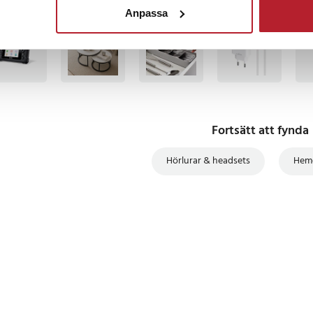
Anpassa
TSÄLJARE
BÄSTSÄLJARE
BÄSTSÄLJARE
BÄS
Fortsätt att fynda
Hörlurar & headsets
Heme