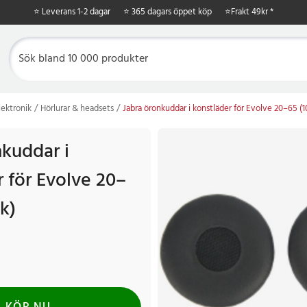
⭐ Leverans 1-2 dagar
⭐ 365 dagars öppet köp
⭐
Frakt 49kr *
ektronik
Hörlurar & headsets
Jabra öronkuddar i konstläder för Evolve 20–65 (1
nkuddar i
 för Evolve 20–
k)