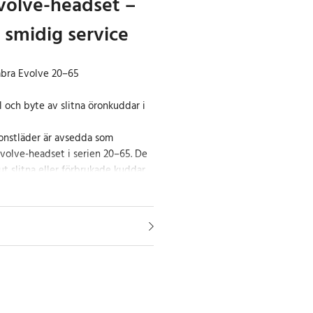
Evolve-headset –
 smidig service
bra Evolve 20–65
l och byte av slitna öronkuddar i
onstläder är avsedda som
 Evolve-headset i serien 20–65. De
ut slitna eller förbrukade kuddar
rbetsplatser, IT-ansvariga och
flera headset i drift.
rhåll av headset
det enkelt att planera in
öronkuddar i miljöer där headset
empelvis på kontor och i