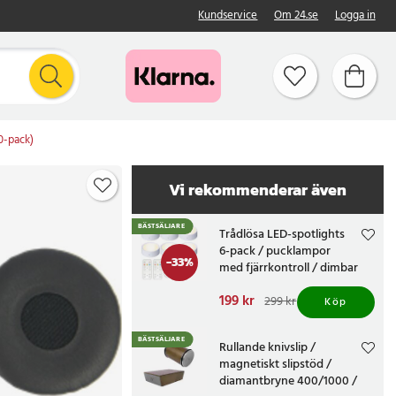
Kundservice
Om 24.se
Logga in
0-pack)
Vi rekommenderar även
BÄSTSÄLJARE
Trådlösa LED-spotlights
6-pack / pucklampor
-
33
%
med fjärrkontroll / dimbar
skåpbelysning
Nuvarande pris
199 kr
:
299 kr
Köp
199 kr
Tidigare pris
:
299 kr
BÄSTSÄLJARE
Rullande knivslip /
magnetiskt slipstöd /
diamantbryne 400/1000 /