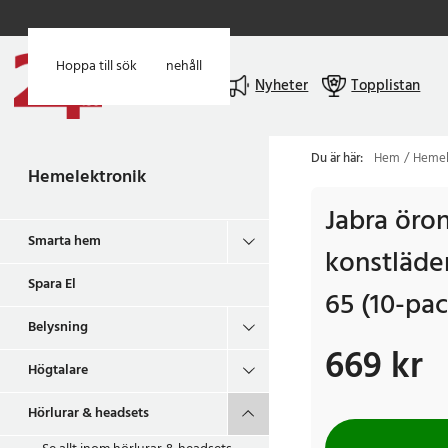
Hoppa till huvudinnehåll
Hoppa till sök
Meny
Nyheter
Topplistan
Du är här:
Hem
Hemel
Hemelektronik
Jabra öro
Smarta hem
konstläder
Spara El
65 (10-pac
Belysning
669 kr
Pris
:
669 kr
Högtalare
Hörlurar & headsets