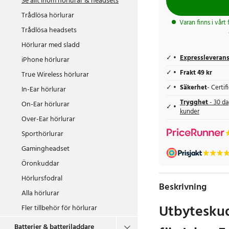
Se allt inom
hörlurar & headsets
Trådlösa hörlurar
Varan finns i vårt
Trådlösa headsets
Hörlurar med sladd
Expressleveran
iPhone hörlurar
Frakt 49 kr
True Wireless hörlurar
Säkerhet
- Certi
In-Ear hörlurar
Trygghet
- 30 da
On-Ear hörlurar
kunder
Over-Ear hörlurar
Sporthörlurar
Gamingheadset
Öronkuddar
Hörlursfodral
Beskrivning
Alla hörlurar
Utbyteskud
Fler tillbehör för hörlurar
Batterier & batteriladdare