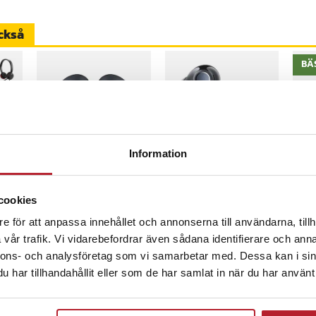
x 28,0 mm
ckså
8
BÄ
ER-181143
-
42
%
Information
Samsung Galaxy
Trådlösa TWS-
iCa
Buds3 FE trådlösa
hörlurar med ANC,
OBD
t
hörlurar – Svart
Bluetooth 5.4 och Hi-
fel
cookies
Res Audio
bil
Nuvarande pris
979 kr
:
Pris
899 kr
:
899 kr
Nuv
3 6
1 699 kr
e för att anpassa innehållet och annonserna till användarna, tillh
dia
979 kr
Tidigare pris
:
3 6
inom 1-2 vardagar
Just nu har vi bara 3 kvar av denna
I lager, levereras inom 1-2 vardagar
I
1 699 kr
3 9
vår trafik. Vi vidarebefordrar även sådana identifierare och anna
nnons- och analysföretag som vi samarbetar med. Dessa kan i sin
Köp
Köp
har tillhandahållit eller som de har samlat in när du har använt 