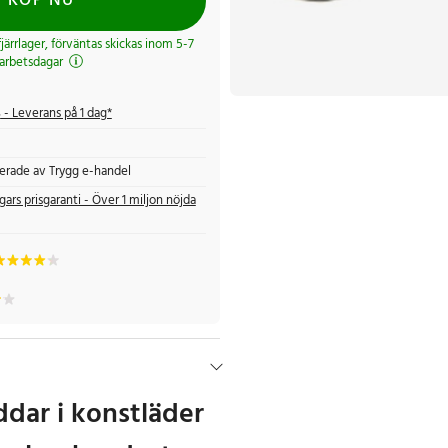
KÖP NU
 fjärrlager, förväntas skickas inom 5-7
arbetsdagar
s
- Leverans på 1 dag*
fierade av Trygg e-handel
gars prisgaranti - Över 1 miljon nöjda
dar i konstläder