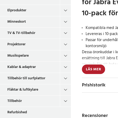
för Jabra 
Elprodukter
10-pack för
Minneskort
Kompatibla med Ja
TV & TV-tillbehör
Levereras i 10-pack
Passar för underhål
Projektorer
kontorsmiljö
Dessa öronkuddar i k
Musikspelare
ersättning till Jabra
används för att byta 
Kablar & adaptrar
LÄS MER
och är praktiska för a
service som vill hålla 
Tillbehör till surfplattor
För löpande unde
Prishistorik
Med ett 10-pack blir 
Fläktar & luftkylare
regelbundet byte av 
Tillbehör
används dagligen, ex
supportfunktioner.
Refurbished
Recensioner