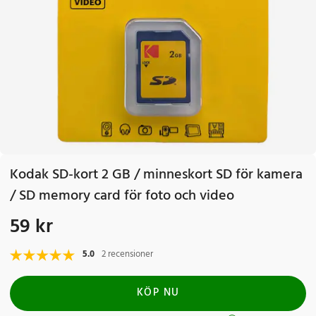
Kodak SD-kort 2 GB / minneskort SD för kamera
/ SD memory card för foto och video
59 kr
Pris
:
59 kr
5.0
2 recensioner
KÖP NU