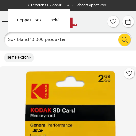
⭐ Leverans 1-2 dagar
⭐ 365 dagars öppet köp
Hoppa till huvudinnehåll
Hoppa till sök
Hemelektronik