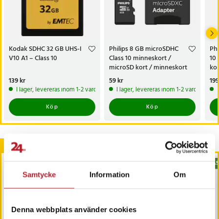
Kodak SDHC 32 GB UHS-I
Philips 8 GB microSDHC
Phi
V10 A1 – Class 10
Class 10 minneskort /
10
microSD kort / minneskort
kor
för smartphone kamera
ka
Pris
139 kr
:
139 kr
Pris
59 kr
:
59 kr
Pri
199
surfplatta
I lager, levereras inom 1-2 vardagar
I lager, levereras inom 1-2 vardagar
Köp
Köp
Andra köpte också
BÄSTSÄLJARE
BÄSTSÄLJARE
BÄS
Samtycke
Information
Om
Denna webbplats använder cookies