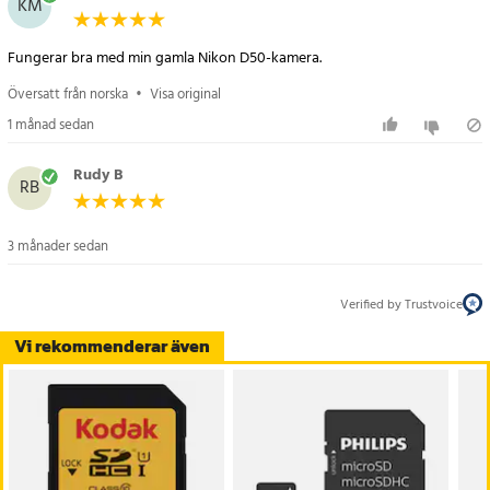
KM
Specifikation
- Produkttyp: SD-minneskort
Fungerar bra med min gamla Nikon D50-kamera.
- Kapacitet: 2 GB
- Format: SD
Översatt från norska
•
Visa original
- Användningsområde: foto, video och filförvaring
1 månad sedan
- Varumärke: Kodak
Rudy B
Artikelnummer
:
128506
RB
3 månader sedan
Verified by Trustvoice
Vi rekommenderar även