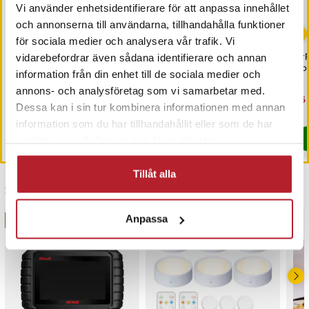
Vi använder enhetsidentifierare för att anpassa innehållet
-
37
%
och annonserna till användarna, tillhandahålla funktioner
för sociala medier och analysera vår trafik. Vi
Minneskortläsare för SD-
Minneskortläsare med
4-p
vidarebefordrar även sådana identifierare och annan
kort till iPhone och iPad
USB-Typ C – för SD, SDHC
Pow
information från din enhet till de sociala medier och
med lightning-kontakt
och SDXC-kort
annons- och analysföretag som vi samarbetar med.
Nuvarande pris
169 kr
:
Pris
189 kr
:
189 kr
Nu
35 
269 kr
Dessa kan i sin tur kombinera informationen med annan
169 kr
Tidigare pris
:
269 kr
35 
I lager, levereras inom 1-2 vardagar
I lager, levereras inom 1-2 vardagar
information som du har tillhandahållit eller som de har
Köp
Köp
samlat in när du har använt deras tjänster.
Tillåt alla
Senast besökta
Anpassa
BÄSTSÄLJARE
BÄSTSÄLJARE