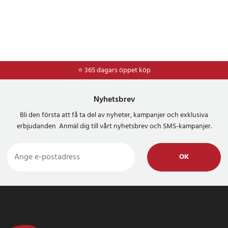
⭐ 365 dagars öppet köp
⭐
Frakt 49kr *
Nyhetsbrev
Bli den första att få ta del av nyheter, kampanjer och exklusiva
erbjudanden Anmäl dig till vårt nyhetsbrev och SMS-kampanjer.
OK