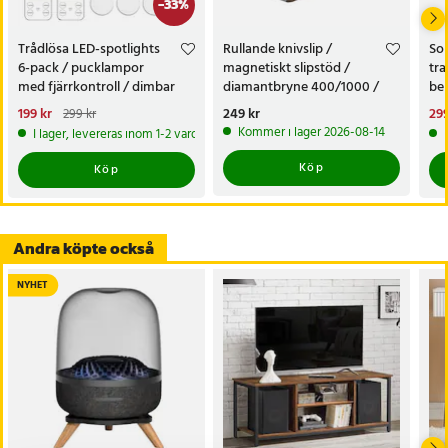
-
33
%
Trådlösa LED-spotlights
Rullande knivslip /
Sol
6-pack / pucklampor
magnetiskt slipstöd /
tra
med fjärrkontroll / dimbar
diamantbryne 400/1000 /
bel
skåpbelysning
knivvässare med fasta vinklar
alt
Nuvarande pris
199 kr
:
Pris
249 kr
:
249 kr
Nu
299
299 kr
tr
199 kr
Tidigare pris
:
299 kr
299
Kommer i lager 2026-08-14
I lager, levereras inom 1-2 vardagar
Köp
Köp
Andra köpte också
NYHET