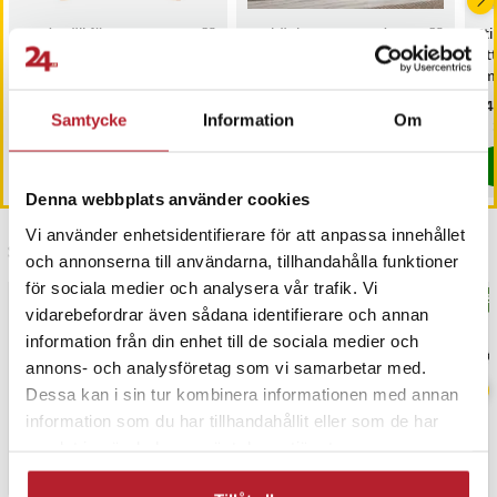
Bordsställ för Harman
TV-bänk 120 cm med 4
Sti
Kardon
hyllor – Rustik brun
sit
SoundSticks/Aura Studio /
smi
akrylstativ för högtalare
Pris
229 kr
:
229 kr
Pris
1 099 kr
:
1 099 kr
Pri
449
Samtycke
Information
Om
I lager, levereras inom 1-2 vardagar
I lager, levereras inom 1-2 vardagar
Köp
Köp
Denna webbplats använder cookies
Vi använder enhetsidentifierare för att anpassa innehållet
Senast besökta
och annonserna till användarna, tillhandahålla funktioner
för sociala medier och analysera vår trafik. Vi
BÄSTSÄLJARE
BÄS
vidarebefordrar även sådana identifierare och annan
information från din enhet till de sociala medier och
annons- och analysföretag som vi samarbetar med.
Dessa kan i sin tur kombinera informationen med annan
information som du har tillhandahållit eller som de har
samlat in när du har använt deras tjänster.