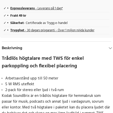
Expressleverans
- Leverans på 1 dag*
Frakt 49 kr
Säkerhet
- Certifierade av Trygg e-handel
Trygghet
- 30 dagars prisgaranti - Över 1 miljon nöjda kunder
Beskrivning
Trådlös högtalare med TWS för enkel
parkoppling och flexibel placering
Arbetsavstånd upp till 50 meter
5 W RMS uteffekt
2-pack för stereo eller ljud i två rum
Kodak SoundBrix är en trådlös högtalare för hemmabruk som
passar för musik, podcasts och annat ljud i vardagsrum, sovrum
eller kontor. Med två högtalare i paketet kan du placera ljudet där