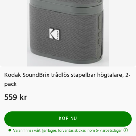
Kodak SoundBrix trådlös stapelbar högtalare, 2-
pack
559 kr
Pris
:
559 kr
KÖP NU
Varan finns i vårt fjärrlager, förväntas skickas inom 5-7 arbetsdagar