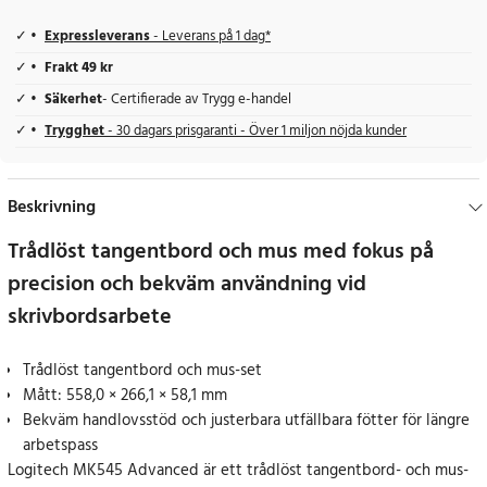
Expressleverans
- Leverans på 1 dag*
Frakt 49 kr
Säkerhet
- Certifierade av Trygg e-handel
Trygghet
- 30 dagars prisgaranti - Över 1 miljon nöjda kunder
Beskrivning
Trådlöst tangentbord och mus med fokus på
precision och bekväm användning vid
skrivbordsarbete
Trådlöst tangentbord och mus-set
Mått: 558,0 × 266,1 × 58,1 mm
Bekväm handlovsstöd och justerbara utfällbara fötter för längre
arbetspass
Logitech MK545 Advanced är ett trådlöst tangentbord- och mus-