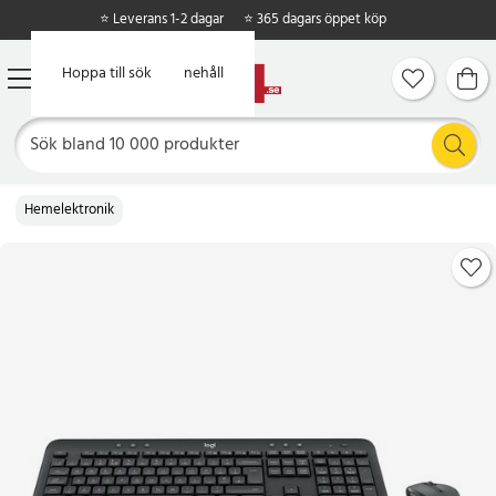
⭐ Leverans 1-2 dagar
⭐ 365 dagars öppet köp
Hoppa till huvudinnehåll
Hoppa till sök
Hemelektronik