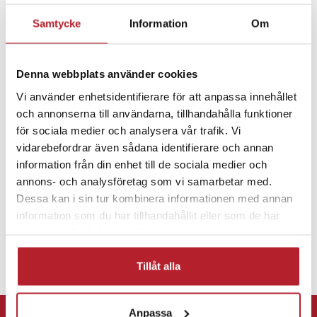
Samtycke
Information
Om
Fortsätt att fynda
Datortillbehör
Möss & tangentbord
Denna webbplats använder cookies
Vi använder enhetsidentifierare för att anpassa innehållet
och annonserna till användarna, tillhandahålla funktioner
Hemelektronik
för sociala medier och analysera vår trafik. Vi
vidarebefordrar även sådana identifierare och annan
information från din enhet till de sociala medier och
annons- och analysföretag som vi samarbetar med.
Dessa kan i sin tur kombinera informationen med annan
information som du har tillhandahållit eller som de har
samlat in när du har använt deras tjänster.
Tillåt alla
⭐ 365 dagars öppet köp
Anpassa