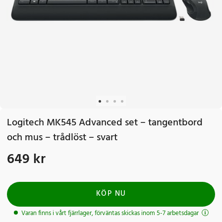
Logitech MK545 Advanced set – tangentbord
och mus – trådlöst – svart
649 kr
Pris
:
649 kr
KÖP NU
Varan finns i vårt fjärrlager, förväntas skickas inom 5-7 arbetsdagar