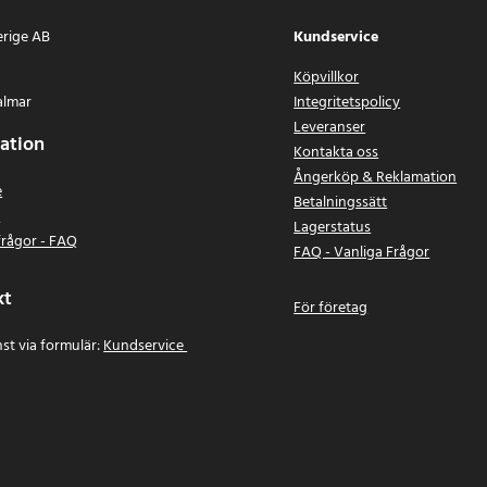
erige AB
Kundservice
Köpvillkor
almar
Integritetspolicy
Leveranser
ation
Kontakta oss
Ångerköp & Reklamation
e
Betalningssätt
n
Lagerstatus
frågor - FAQ
FAQ - Vanliga Frågor
kt
För företag
st via formulär:
Kundservice