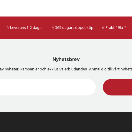
⭐ Leverans 1-2 dagar
⭐ 365 dagars öppet köp
⭐
Frakt 49kr *
Nyhetsbrev
del av nyheter, kampanjer och exklusiva erbjudanden Anmäl dig till vårt nyh