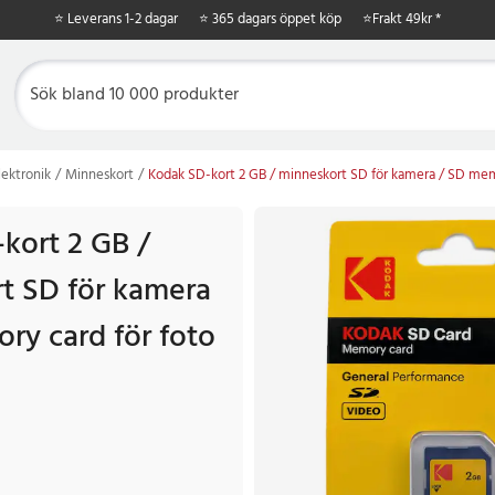
⭐ Leverans 1-2 dagar
⭐ 365 dagars öppet köp
⭐
Frakt 49kr *
ektronik
Minneskort
Kodak SD-kort 2 GB / minneskort SD för kamera / SD mem
kort 2 GB /
t SD för kamera
ry card för foto