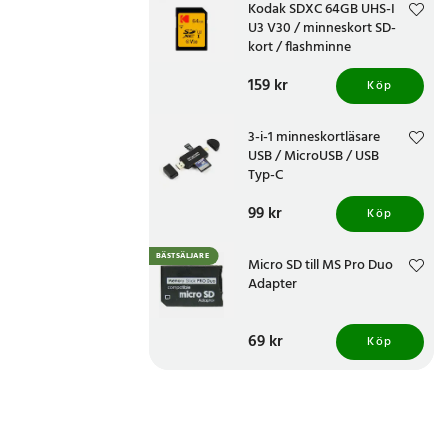
Kodak SDXC 64GB UHS-I
U3 V30 / minneskort SD-
kort / flashminne
Pris
159 kr
:
159 kr
Köp
3-i-1 minneskortläsare
USB / MicroUSB / USB
Typ-C
Pris
99 kr
:
99 kr
Köp
BÄSTSÄLJARE
Micro SD till MS Pro Duo
Adapter
Pris
69 kr
:
69 kr
Köp