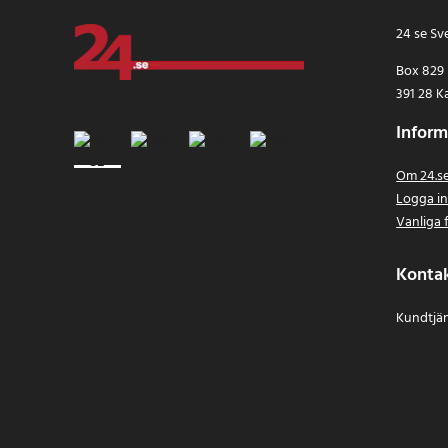
24 se Sv
Box 829
391 28 K
Inform
Om 24.s
Logga i
Vanliga 
Konta
Kundtjän