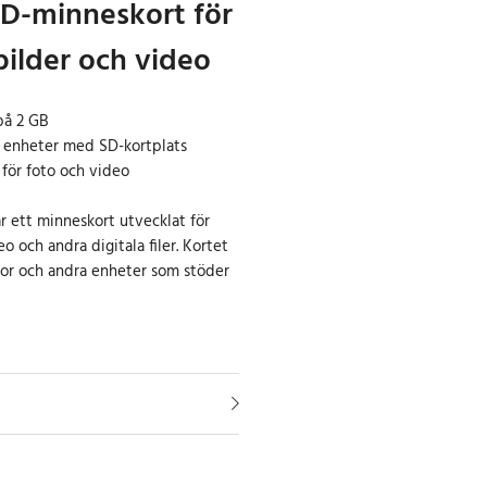
D-minneskort för
bilder och video
på 2 GB
h enheter med SD-kortplats
för foto och video
r ett minneskort utvecklat för
eo och andra digitala filer. Kortet
or och andra enheter som stöder
å 2 GB gör kortet lämpligt för
v, exempelvis i äldre
 andra kompatibla enheter.
stabil och tillförlitlig lagring vid
deoinspelning. Den kompakta