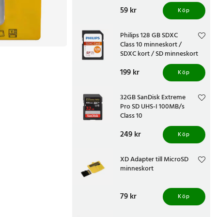
för smartphone kamera
Pris
59 kr
:
59 kr
surfplatta
Köp
Philips 128 GB SDXC
Class 10 minneskort /
SDXC kort / SD minneskort
för kamera dator
Pris
199 kr
:
199 kr
Köp
32GB SanDisk Extreme
Pro SD UHS-I 100MB/s
Class 10
Pris
249 kr
:
249 kr
Köp
XD Adapter till MicroSD
minneskort
Pris
79 kr
:
79 kr
Köp