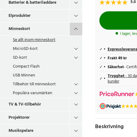
5.0
Batterier & batteriladdare
Elprodukter
Minneskort
I lager, l
Se allt inom
minneskort
MicroSD-kort
Expressleveran
SD-kort
Frakt 49 kr
Compact Flash
Säkerhet
- Certi
USB Minnen
Trygghet
- 30 da
kunder
Tillbehör till minneskort
Populära varumärken
TV & TV-tillbehör
Projektorer
Beskrivning
Musikspelare