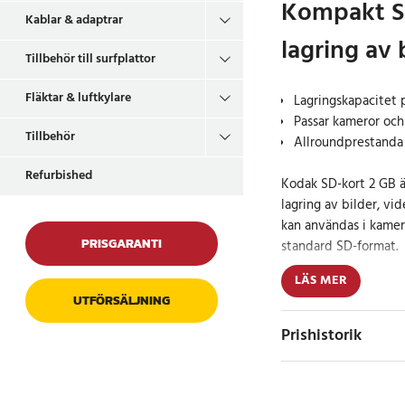
Kompakt S
Kablar & adaptrar
lagring av 
Tillbehör till surfplattor
Fläktar & luftkylare
Lagringskapacitet 
Passar kameror oc
Tillbehör
Allroundprestanda 
Refurbished
Kodak SD-kort 2 GB ä
lagring av bilder, vid
kan användas i kamer
PRISGARANTI
standard SD-format.
LÄS MER
Lagringskapaciteten p
UTFÖRSÄLJNING
enklare lagringsbeho
digitalkameror eller
Prishistorik
Kortet är utformat för 
fotografering och vi