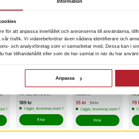
Information
06
ckså
cookies
e för att anpassa innehållet och annonserna till användarna, tillh
BÄSTSÄLJARE
BÄSTSÄLJARE
BÄ
vår trafik. Vi vidarebefordrar även sådana identifierare och anna
nnons- och analysföretag som vi samarbetar med. Dessa kan i sin
har tillhandahållit eller som de har samlat in när du har använt 
7
%
-
41
%
Anpassa
Minneskortläsare
4-pack Philips AA-
USB
med USB-Typ C –
Batteri Power
för
ed
för SD, SDHC och
Alkaline
SD(
SDXC-kort
dat
Pris
189 kr
:
189 kr
Nuvarande pris
35 kr
:
Nuv
79 
59 kr
het
35 kr
Tidigare pris
:
59 kr
79 
I lager, levereras inom 1-2 vardagar
inom 1-2 vardagar
I lager, levereras inom 1-2 vardagar
I
Köp
Köp