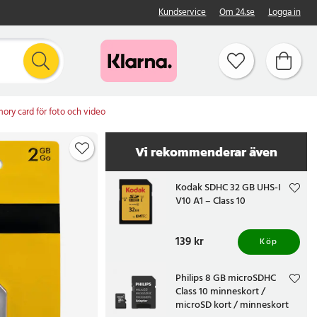
Kundservice
Om 24.se
Logga in
ory card för foto och video
Vi rekommenderar även
Kodak SDHC 32 GB UHS-I
V10 A1 – Class 10
Pris
139 kr
:
139 kr
Köp
Philips 8 GB microSDHC
Class 10 minneskort /
microSD kort / minneskort