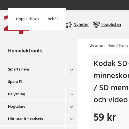
Hoppa till huvudinnehåll
Hoppa till sök
Meny
Nyheter
Topplistan
Du är här:
Hem
Hemel
Hemelektronik
Kodak SD-
Smarta hem
minneskor
Spara El
/ SD memo
Belysning
och video
Högtalare
59 kr
Pris
:
59 kr
Hörlurar & headsets