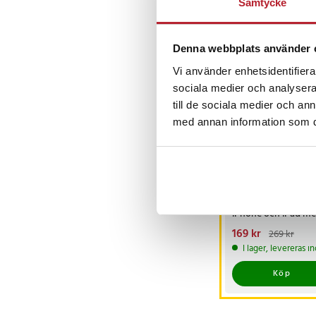
Samtycke
Artikelnummer
:
1285
Andra köpte o
Denna webbplats använder 
Vi använder enhetsidentifierar
BÄSTSÄLJARE
sociala medier och analysera 
till de sociala medier och a
med annan information som du 
-
3
Minneskortläsare
för SD-kort till
iPhone och iPad m
lightning-kontakt
Nuvarande pris
169 kr
:
269 kr
169 kr
Tidigare pris
:
I lager, levereras 
269 kr
Köp