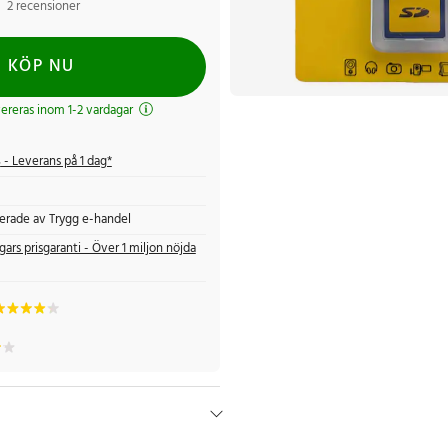
2 recensioner
KÖP NU
evereras inom 1-2 vardagar
s
- Leverans på 1 dag*
fierade av Trygg e-handel
gars prisgaranti - Över 1 miljon nöjda