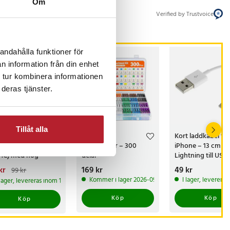
Om
Verified by Trustvoice
andahålla funktioner för
STSÄLJARE
n information från din enhet
 tur kombinera informationen
deras tjänster.
-
20
%
Tillåt alla
 3.0 kortläsare
Låda med
Kort laddkabel till
 Micro-SD och
bilsäkringar – 300
iPhone – 13 cm
HC) med hög
delar
Lightning till USB
aöverföringshastig
arande pris
kr
:
Pris
169 kr
:
169 kr
Pris
49 kr
:
49 kr
99 kr
kr
Tidigare pris
:
99 kr
Kommer i lager 2026-09-25
I lager, leverera
 lager, levereras inom 1-2 vardagar
Köp
Köp
Köp