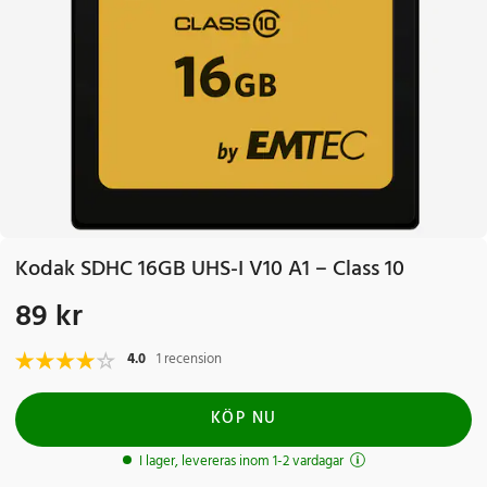
Kodak SDHC 16GB UHS-I V10 A1 – Class 10
89 kr
Pris
:
89 kr
4.0
1 recension
KÖP NU
I lager, levereras inom 1-2 vardagar