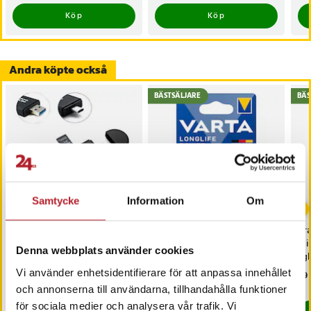
Köp
Köp
Andra köpte också
BÄSTSÄLJARE
BÄS
-
41
%
Samtycke
Information
Om
Minneskortläsare med
Batteri till brandvarnare -
Pra
USB 3.0 / USB Typ C
När bytte du senast?
mi
Denna webbplats använder cookies
lig
Vi använder enhetsidentifierare för att anpassa innehållet
Pris
149 kr
:
149 kr
Nuvarande pris
29 kr
:
Pri
99 
49 kr
29 kr
Tidigare pris
:
49 kr
I lager, levereras inom 1-2 vardagar
och annonserna till användarna, tillhandahålla funktioner
I lager, levereras inom 1-2 vardagar
för sociala medier och analysera vår trafik. Vi