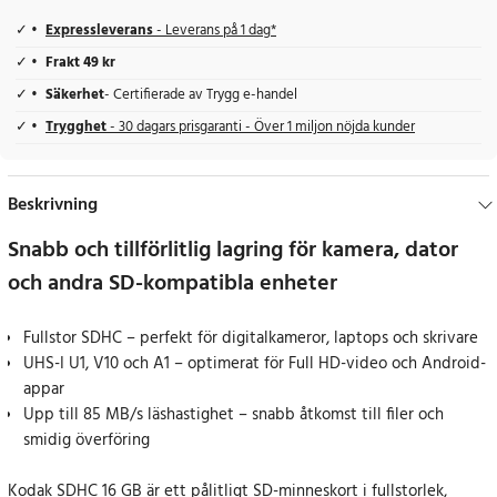
Expressleverans
- Leverans på 1 dag*
Frakt 49 kr
Säkerhet
- Certifierade av Trygg e-handel
Trygghet
- 30 dagars prisgaranti - Över 1 miljon nöjda kunder
Beskrivning
Snabb och tillförlitlig lagring för kamera, dator
och andra SD-kompatibla enheter
Fullstor SDHC – perfekt för digitalkameror, laptops och skrivare
UHS-I U1, V10 och A1 – optimerat för Full HD-video och Android-
appar
Upp till 85 MB/s läshastighet – snabb åtkomst till filer och
smidig överföring
Kodak SDHC 16 GB är ett pålitligt SD-minneskort i fullstorlek,