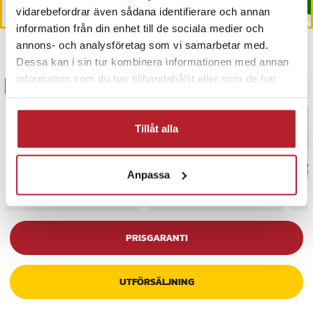
Köp
Köp
vidarebefordrar även sådana identifierare och annan
information från din enhet till de sociala medier och
annons- och analysföretag som vi samarbetar med.
Senast besökta
Dessa kan i sin tur kombinera informationen med annan
information som du har tillhandahållit eller som de har
BÄSTSÄLJARE
BÄSTSÄLJARE
samlat in när du har använt deras tjänster.
Tillåt alla
Anpassa
PRISGARANTI
UTFÖRSÄLJNING