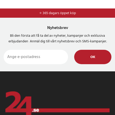
⭐ 365 dagars öppet köp
⭐
Frakt 49kr *
Nyhetsbrev
Bli den första att få ta del av nyheter, kampanjer och exklusiva
erbjudanden Anmäl dig till vårt nyhetsbrev och SMS-kampanjer.
OK