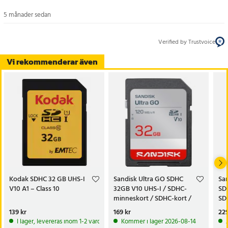
Specifikation
- Typ: SDHC-minneskort
5 månader sedan
- Modell: Kodak Premium
- Kapacitet: 16 GB
Verified by Trustvoice
- Klassificering: UHS-I U1, Video Speed Class V10, App Performance
Vi rekommenderar även
Class A1
- Läs-/skrivhastighet: Upp till 85 MB/s läsning, 25 MB/s skrivning
- Rekommenderad användning: Kameror, laptops, skrivare, SD-
kompatibla Android-enheter
Artikelnummer
:
122903
Kodak SDHC 32 GB UHS-I
Sandisk Ultra GO SDHC
Sa
V10 A1 – Class 10
32GB V10 UHS-I / SDHC-
SD
minneskort / SDHC-kort /
SD
SD-kort / flashminneskort
fl
Pris
139 kr
:
139 kr
Pris
169 kr
:
169 kr
Pri
229
I lager, levereras inom 1-2 vardagar
Kommer i lager 2026-08-14