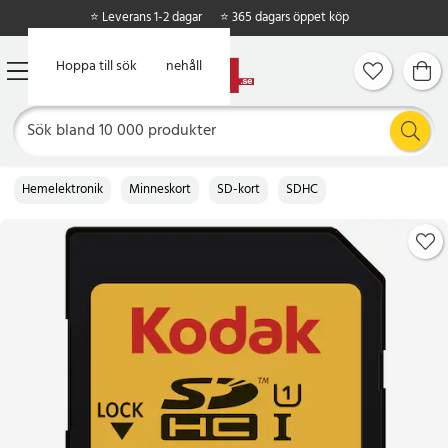
⭐ Leverans 1-2 dagar
⭐ 365 dagars öppet köp
Hoppa till huvudinnehåll
Hoppa till sök
Hemelektronik
Minneskort
SD-kort
SDHC