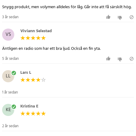
hoppa över, spela och pausa eller hoppa framåt. Det finns en
Snygg produkt, men volymen alldeles för låg. Går inte att få särskilt hög.
kontrollampa som indikerar när enheten är påslagen och att
3 år sedan
Bluetooth-funktionen för närvarande fungerar. Det är en mottagare
som rekommenderas för musikfans som uppskattar radioens höga
Viviann Selestad
kvalitet, dess design och en kombination av traditionella och
VS
innovativa lösningar.
Äntligen en radio som har ett bra ljud. Också en fin yta.
Artikelnummer
:
87444
5 år sedan
Lars L
LL
1 år sedan
Kristina E
KE
2 år sedan