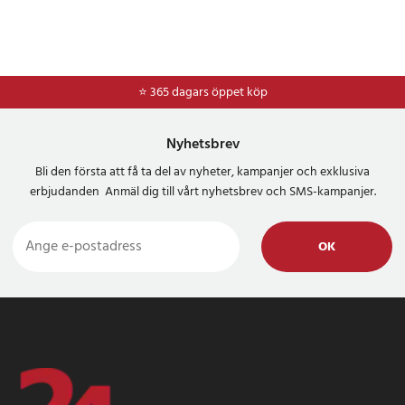
⭐ 365 dagars öppet köp
⭐
Frakt 49kr *
Nyhetsbrev
Bli den första att få ta del av nyheter, kampanjer och exklusiva
erbjudanden Anmäl dig till vårt nyhetsbrev och SMS-kampanjer.
OK