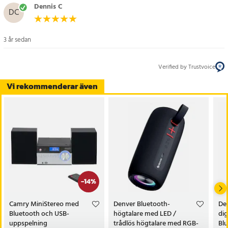
Dennis C
DC
3 år sedan
Verified by Trustvoice
Vi rekommenderar även
-
14
%
Camry MiniStereo med
Denver Bluetooth-
De
Bluetooth och USB-
högtalare med LED /
dig
uppspelning
trådlös högtalare med RGB-
Blu