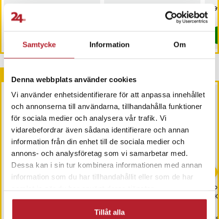
ljus / portabel Bluetooth-
Nuvarande pris
1 039 kr
:
Pris
199 kr
:
199 kr
Pri
899
1 209 kr
högtalare
1 039 kr
Tidigare pris
:
1 209 kr
I lager, levereras inom 1-2 vardagar
Kommer i lager 2026-08-14
Köp
Köp
Samtycke
Information
Om
Andra köpte också
Denna webbplats använder cookies
Vi använder enhetsidentifierare för att anpassa innehållet
och annonserna till användarna, tillhandahålla funktioner
för sociala medier och analysera vår trafik. Vi
vidarebefordrar även sådana identifierare och annan
information från din enhet till de sociala medier och
annons- och analysföretag som vi samarbetar med.
-
29
%
-
23
%
Dessa kan i sin tur kombinera informationen med annan
information som du har tillhandahållit eller som de har
4-Pack AA Maxell
Kassettband till MP3 med
Kom
samlat in när du har använt deras tjänster.
Högkvalitétsbatterier
USB-adapter ‑
AKB
Framtidssäkra dina gamla
Tillåt alla
kassetter