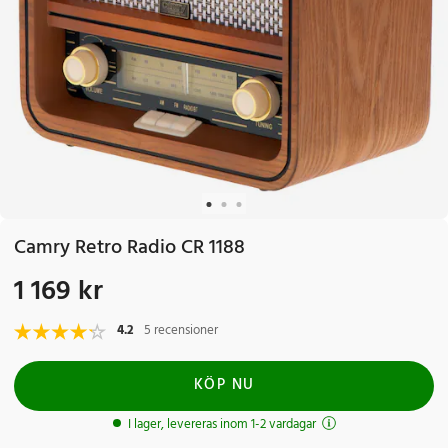
Camry Retro Radio CR 1188
1 169 kr
Pris
:
1 169 kr
4.2
5 recensioner
KÖP NU
I lager, levereras inom 1-2 vardagar