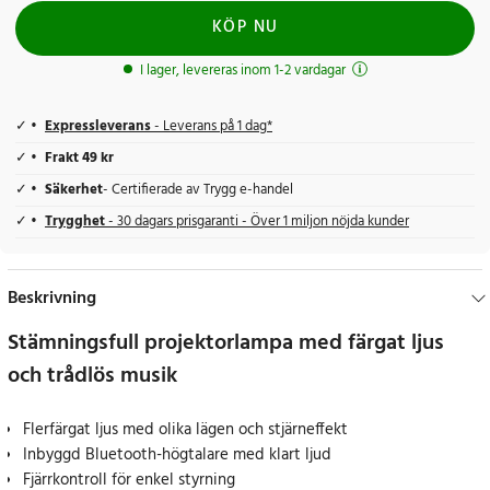
KÖP NU
I lager, levereras inom 1-2 vardagar
Expressleverans
- Leverans på 1 dag*
Frakt 49 kr
Säkerhet
- Certifierade av Trygg e-handel
Trygghet
- 30 dagars prisgaranti - Över 1 miljon nöjda kunder
Beskrivning
Stämningsfull projektorlampa med färgat ljus
och trådlös musik
Flerfärgat ljus med olika lägen och stjärneffekt
Inbyggd Bluetooth-högtalare med klart ljud
Fjärrkontroll för enkel styrning