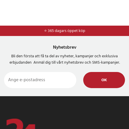
⭐ 365 dagars öppet köp
⭐
Frakt 49kr *
Nyhetsbrev
Bli den första att få ta del av nyheter, kampanjer och exklusiva
erbjudanden Anmäl dig till vårt nyhetsbrev och SMS-kampanjer.
OK