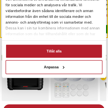
BWOO Ljudadapter
Philips Fjärrkontroll
Shu
Lightning till 3,5mm
YKF456-002
spe
för sociala medier och analysera vår trafik. Vi
tär
vidarebefordrar även sådana identifierare och annan
Pris
99 kr
:
99 kr
Pris
369 kr
:
369 kr
Nu
129
information från din enhet till de sociala medier och
129
Just nu har vi bara 2 kvar av denna produkt
Sista exemplaret
annons- och analysföretag som vi samarbetar med.
Dessa kan i sin tur kombinera informationen med annan
Köp
Köp
information som du har tillhandahållit eller som de har
samlat in när du har använt deras tjänster.
Senast besökta
Tillåt alla
BÄSTSÄLJARE
BÄSTSÄLJARE
BÄS
Anpassa