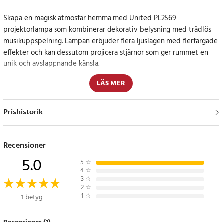
Skapa en magisk atmosfär hemma med United PL2569
projektorlampa som kombinerar dekorativ belysning med trådlös
musikuppspelning. Lampan erbjuder flera ljuslägen med flerfärgade
effekter och kan dessutom projicera stjärnor som ger rummet en
unik och avslappnande känsla.
LÄS MER
Den inbyggda Bluetooth-högtalaren på 2 x 2W gör det möjligt att
spela musik direkt från mobilen eller andra enheter, vilket
förstärker upplevelsen ytterligare. Med fjärrkontrollen kan du
Prishistorik
enkelt växla mellan ljuslägen och styra funktionerna på distans.
Lampan drivs via USB Type-C och är enkel att använda både i
Recensioner
hemmet, på barnrummet eller som dekoration vid festliga
5.0
5
☆
tillfällen.
4
☆
3
☆
2
☆
Kombination av ljus och ljud
1
☆
1 betyg
United PL2569 projektorlampa är perfekt för dig som vill