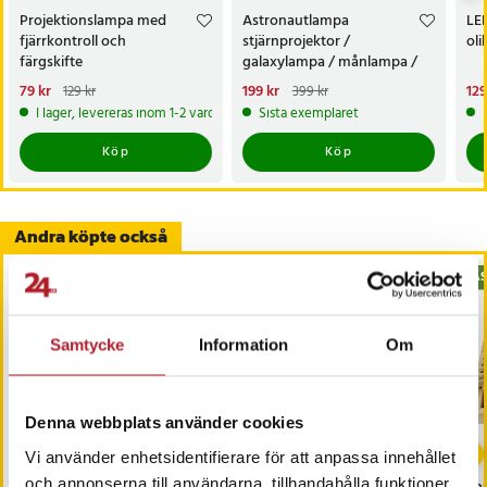
Projektionslampa med
Astronautlampa
LE
fjärrkontroll och
stjärnprojektor /
oli
färgskifte
galaxylampa / månlampa /
projektorlampa med
Nuvarande pris
79 kr
:
Nuvarande pris
199 kr
:
Nu
129
129 kr
399 kr
fjärrkontroll
79 kr
Tidigare pris
:
129 kr
199 kr
Tidigare pris
:
399 kr
129
I lager, levereras inom 1-2 vardagar
Sista exemplaret
Köp
Köp
Andra köpte också
BÄS
Samtycke
Information
Om
Denna webbplats använder cookies
Vi använder enhetsidentifierare för att anpassa innehållet
och annonserna till användarna, tillhandahålla funktioner