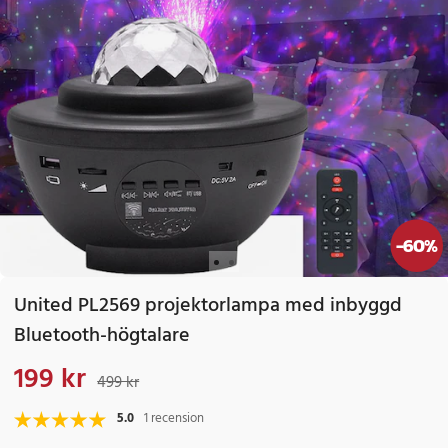
-
60
%
United PL2569 projektorlampa med inbyggd
Bluetooth-högtalare
199 kr
Nuvarande pris
:
199 kr
Tidigare pris
:
499 kr
499 kr
5.0
1 recension