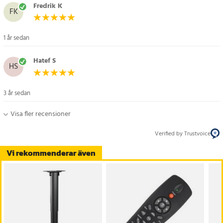
Fredrik K
FK
1 år sedan
Hatef S
HS
3 år sedan
Visa fler recensioner
Verified by Trustvoice
Vi rekommenderar även