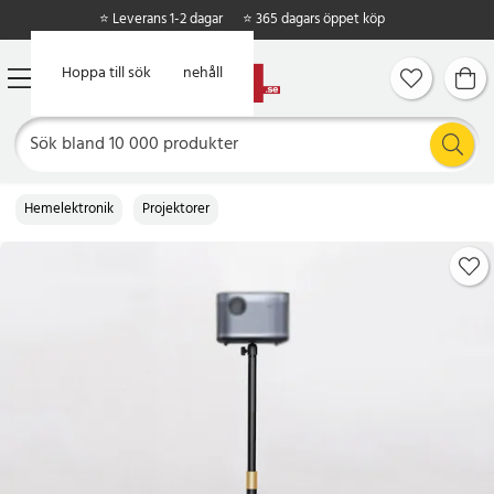
⭐ Leverans 1-2 dagar
⭐ 365 dagars öppet köp
Hoppa till huvudinnehåll
Hoppa till sök
Hemelektronik
Projektorer