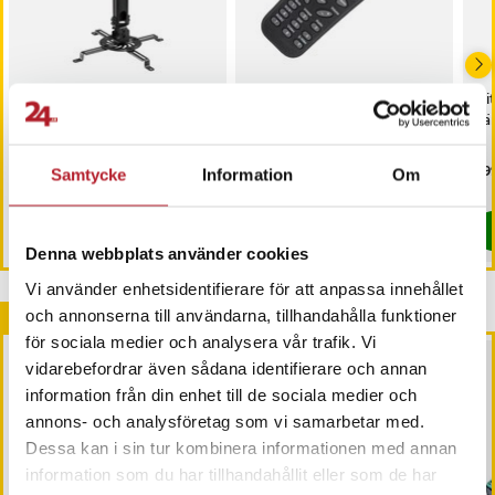
Universellt Justerbart
Fjärrkontroll till Optoma
Bl
takfäste för projektor
projektor X115 / EP726S /
bär
EP7255 / EP3225
Pris
209 kr
:
209 kr
Pris
79 kr
:
79 kr
Pri
899
Samtycke
Information
Om
Just nu har vi bara 3 kvar av denna produkt
I lager, levereras inom 1-2 vardagar
Köp
Köp
Denna webbplats använder cookies
Vi använder enhetsidentifierare för att anpassa innehållet
Andra köpte också
och annonserna till användarna, tillhandahålla funktioner
för sociala medier och analysera vår trafik. Vi
PRESENTTIPS
vidarebefordrar även sådana identifierare och annan
information från din enhet till de sociala medier och
annons- och analysföretag som vi samarbetar med.
Dessa kan i sin tur kombinera informationen med annan
information som du har tillhandahållit eller som de har