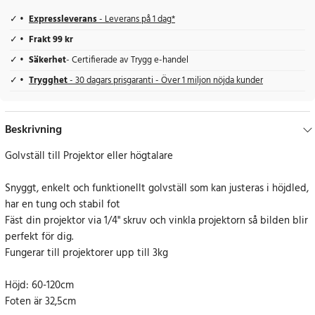
Expressleverans
- Leverans på 1 dag*
Frakt 99 kr
Säkerhet
- Certifierade av Trygg e-handel
Trygghet
- 30 dagars prisgaranti - Över 1 miljon nöjda kunder
Beskrivning
Golvställ till Projektor eller högtalare
Snyggt, enkelt och funktionellt golvställ som kan justeras i höjdled,
har en tung och stabil fot
Fäst din projektor via 1/4" skruv och vinkla projektorn så bilden blir
perfekt för dig.
Fungerar till projektorer upp till 3kg
Höjd: 60-120cm
Foten är 32,5cm