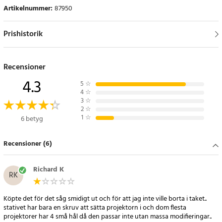
Artikelnummer
:
87950
Prishistorik
Recensioner
4.3
5
☆
4
☆
3
☆
2
☆
1
☆
6 betyg
Recensioner (6)
Richard K
RK
Köpte det för det såg smidigt ut och för att jag inte ville borta i taket..
stativet har bara en skruv att sätta projektorn i och dom flesta
projektorer har 4 små hål då den passar inte utan massa modifieringar..