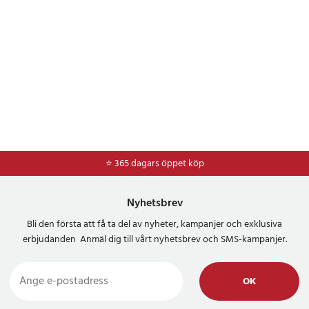
⭐ 365 dagars öppet köp
⭐
Frakt 49kr *
Nyhetsbrev
Bli den första att få ta del av nyheter, kampanjer och exklusiva
erbjudanden Anmäl dig till vårt nyhetsbrev och SMS-kampanjer.
OK