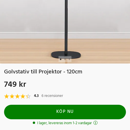
Golvstativ till Projektor - 120cm
749 kr
Pris
:
749 kr
4.3
6 recensioner
KÖP NU
I lager, levereras inom 1-2 vardagar