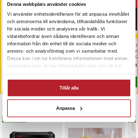
Denna webbplats använder cookies
Vi använder enhetsidentifierare för att anpassa innehållet
och annonserna till användarna, tillhandahålla funktioner
för sociala medier och analysera vår trafik. Vi
-
10
%
vidarebefordrar även sådana identifierare och annan
information från din enhet till de sociala medier och
Samsung Galaxy
Tyst väckarklocka som
Mi
SmartTag 2 4-pack -
inte tickar - Svart
Ex
annons- och analysföretag som vi samarbetar med.
Svart/Vit
- 
Dessa kan i sin tur kombinera informationen med annan
Nuvarande pris
719 kr
:
Pris
169 kr
:
169 kr
Pri
449
799 kr
information som du har tillhandahållit eller som de har
719 kr
Tidigare pris
:
799 kr
I lager, levereras inom 1-2 vardagar
I lager, levereras inom 1-2 vardagar
samlat in när du har använt deras tjänster.
Köp
Köp
Tillåt alla
Senast besökta
Anpassa
BÄSTSÄLJARE
BÄS