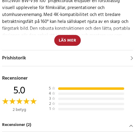
BlitzWolf BW-VS6 100" projektorduk erbjuder en förstklassig
visuell upplevelse för filmkvällar, presentationer och
utomhusevenemang. Med 4K-kompatibilitet och ett bredare
betraktningsfält på 160° kan hela sällskapet njuta av en skarp och
färgstark bild. Den robusta konstruktionen och den lätta, portabla
designen gör den enkel att transportera och montera var som
LÄS MER
helst.
Kristallklar bild i 4K-upplösning
Prishistorik
Projektorduken är tillverkad av högkvalitativt polyesterduk med
en extra tjock yta för att förhindra veck och distortion. Resultatet
Recensioner
är en klar och levande bild med naturliga färger och förbättrad
5.0
5
☆
detaljrikedom, perfekt för hemmabio, gaming eller
4
☆
affärspresentationer.
3
☆
2
☆
1
☆
2 betyg
Stort betraktningsområde med 160° betraktningsvinkel
Recensioner (2)
Alla i rummet får en utmärkt bild tack vare den breda
betraktningsvinkeln på 160°. Oavsett om du sitter direkt framför