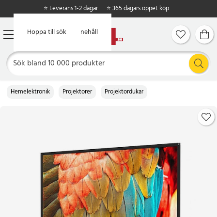
⭐ Leverans 1-2 dagar
⭐ 365 dagars öppet köp
Hoppa till huvudinnehåll
Hoppa till sök
Hemelektronik
Projektorer
Projektordukar