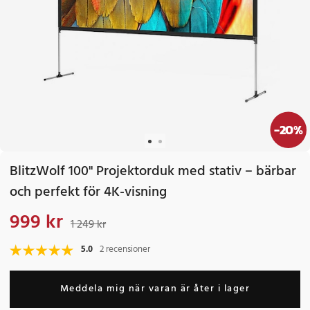
-
20
%
BlitzWolf 100" Projektorduk med stativ – bärbar
och perfekt för 4K-visning
999 kr
Nuvarande pris
:
999 kr
Tidigare pris
:
1 249 kr
1 249 kr
5.0
2 recensioner
Meddela mig när varan är åter i lager