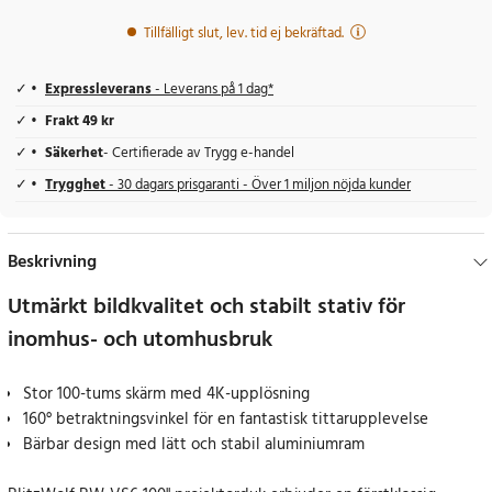
Tillfälligt slut, lev. tid ej bekräftad.
Expressleverans
- Leverans på 1 dag*
Frakt 49 kr
Säkerhet
- Certifierade av Trygg e-handel
Trygghet
- 30 dagars prisgaranti - Över 1 miljon nöjda kunder
Beskrivning
Utmärkt bildkvalitet och stabilt stativ för
inomhus- och utomhusbruk
Stor 100-tums skärm med 4K-upplösning
160° betraktningsvinkel för en fantastisk tittarupplevelse
Bärbar design med lätt och stabil aluminiumram