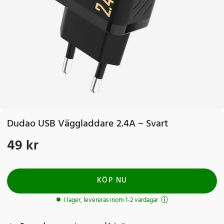
Dudao USB Väggladdare 2.4A – Svart
49 kr
Pris
:
49 kr
KÖP NU
I lager, levereras inom 1-2 vardagar