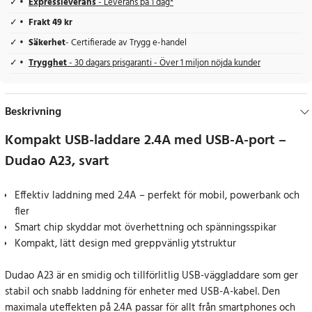
Expressleverans
- Leverans på 1 dag*
Frakt 49 kr
Säkerhet
- Certifierade av Trygg e-handel
Trygghet
- 30 dagars prisgaranti - Över 1 miljon nöjda kunder
Beskrivning
Kompakt USB-laddare 2.4A med USB-A-port –
Dudao A23, svart
Effektiv laddning med 2.4A – perfekt för mobil, powerbank och
fler
Smart chip skyddar mot överhettning och spänningsspikar
Kompakt, lätt design med greppvänlig ytstruktur
Dudao A23 är en smidig och tillförlitlig USB-väggladdare som ger
stabil och snabb laddning för enheter med USB-A-kabel. Den
maximala uteffekten på 2.4A passar för allt från smartphones och