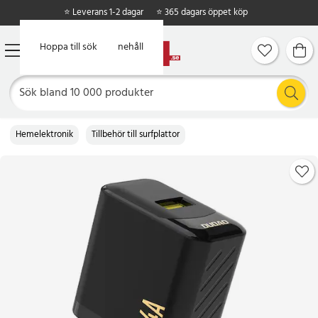
⭐ Leverans 1-2 dagar
⭐ 365 dagars öppet köp
Hoppa till huvudinnehåll
Hoppa till sök
Hemelektronik
Tillbehör till surfplattor