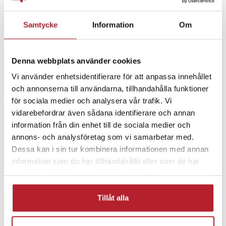
- Kontakt: EU-plugg
Fortsätt att fynda
- Laddningsteknik: Standardladdning med Smart Chip
Samtycke
Information
Om
- Antal portar: 1
Mobiltillbehör
Tillbehör till surfplattor
- Kablar ingår: Nej
- Mått: Kompakt format
- Övrigt: Halkskyddad yta, överhettningsskydd
Denna webbplats använder cookies
Mobilladdare
Väggladdare
Hemelektronik
Vi använder enhetsidentifierare för att anpassa innehållet
Artikelnummer
:
122824
och annonserna till användarna, tillhandahålla funktioner
Laddare till surfplattor
för sociala medier och analysera vår trafik. Vi
vidarebefordrar även sådana identifierare och annan
information från din enhet till de sociala medier och
annons- och analysföretag som vi samarbetar med.
Dessa kan i sin tur kombinera informationen med annan
information som du har tillhandahållit eller som de har
samlat in när du har använt deras tjänster.
Tillåt alla