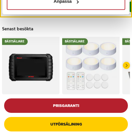
Anpassa
Köp
Köp
Senast besökta
BÄSTSÄLJARE
BÄSTSÄLJARE
BÄS
PRISGARANTI
UTFÖRSÄLJNING