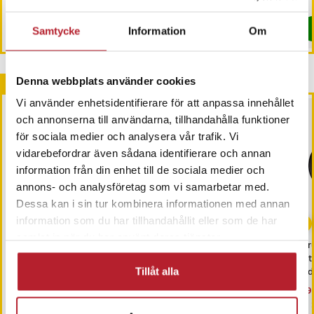
I lager, levereras inom 1-2 vardagar
I lager, levereras inom 1-2 vardagar
Köp
Köp
Samtycke
Information
Om
Denna webbplats använder cookies
Andra köpte också
Vi använder enhetsidentifierare för att anpassa innehållet
och annonserna till användarna, tillhandahålla funktioner
för sociala medier och analysera vår trafik. Vi
vidarebefordrar även sådana identifierare och annan
information från din enhet till de sociala medier och
annons- och analysföretag som vi samarbetar med.
Dessa kan i sin tur kombinera informationen med annan
information som du har tillhandahållit eller som de har
samlat in när du har använt deras tjänster.
Värdebevis
x-storm Billaddare USB-C
Gr
Hotellövernattning
100W
– t
lad
Tillåt alla
Pris
1 500 kr
:
1 500 kr
Pris
299 kr
:
299 kr
Nu
49 
49 
I lager, levereras inom 1-2 vardagar
I lager, levereras inom 1-2 vardagar