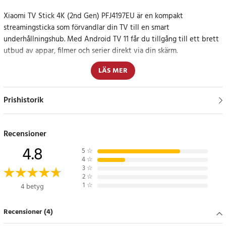
Xiaomi TV Stick 4K (2nd Gen) PFJ4197EU är en kompakt
streamingsticka som förvandlar din TV till en smart
underhållningshub. Med Android TV 11 får du tillgång till ett brett
utbud av appar, filmer och serier direkt via din skärm.
LÄS MER
4K-upplösning i kombination med Dolby Vision ger en
imponerande bildkvalitet. Detaljer framträder tydligt och färger
upplevs mer levande, vilket ger en mer engagerande
Prishistorik
tittarupplevelse oavsett innehåll.
Stödet för Dolby Atmos och DTS-HD ger ett fylligare och mer
Recensioner
realistiskt ljud. Det märks särskilt vid film och serier där ljudbilden
4.8
5
☆
bidrar till en mer omslutande upplevelse.
4
☆
3
☆
2
☆
Den inbyggda Chromecast-funktionen gör det enkelt att streama
1
☆
4 betyg
innehåll från mobil, surfplatta eller dator direkt till TV:n. Det ger
en smidig övergång från liten till stor skärm.
Recensioner (4)
Google Assistant möjliggör röststyrning för snabb åtkomst till