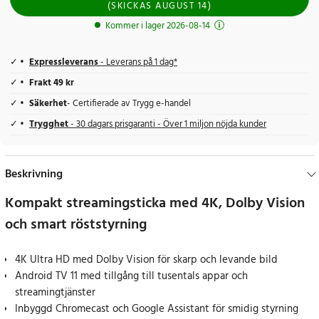
(
SKICKAS
AUGUST 14
)
Kommer i lager 2026-08-14
Expressleverans
- Leverans på 1 dag*
Frakt 49 kr
Säkerhet
- Certifierade av Trygg e-handel
Trygghet
- 30 dagars prisgaranti - Över 1 miljon nöjda kunder
Beskrivning
Kompakt streamingsticka med 4K, Dolby Vision
och smart röststyrning
4K Ultra HD med Dolby Vision för skarp och levande bild
Android TV 11 med tillgång till tusentals appar och
streamingtjänster
Inbyggd Chromecast och Google Assistant för smidig styrning