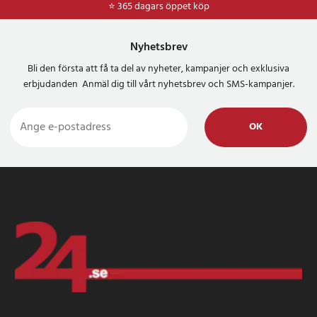
⭐ 365 dagars öppet köp
⭐
Frakt 49kr *
Nyhetsbrev
Bli den första att få ta del av nyheter, kampanjer och exklusiva
erbjudanden Anmäl dig till vårt nyhetsbrev och SMS-kampanjer.
OK