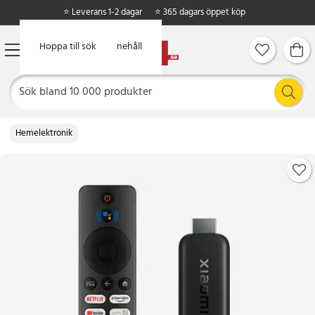
⭐ Leverans 1-2 dagar
⭐ 365 dagars öppet köp
Hoppa till huvudinnehåll
Hoppa till sök
Hemelektronik