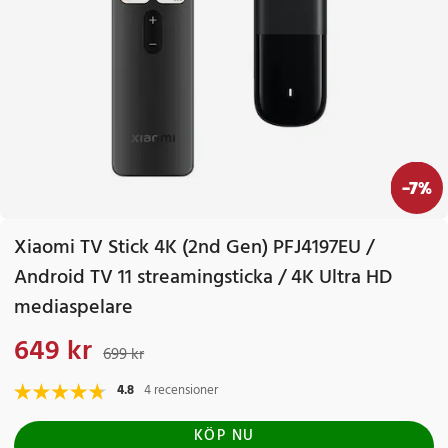
-
7
%
Xiaomi TV Stick 4K (2nd Gen) PFJ4197EU /
Android TV 11 streamingsticka / 4K Ultra HD
mediaspelare
649 kr
Nuvarande pris
:
649 kr
Tidigare pris
:
699 kr
699 kr
4.8
4 recensioner
KÖP NU