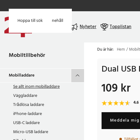
Hoppa till huvudinnehåll
Hoppa till sök
Meny
Nyheter
Topplistan
Du är här:
Hem
Mobilt
Mobiltillbehör
Dual USB B
Mobilladdare
109 kr
Pris
:
109 kr
Se allt inom
mobilladdare
Väggladdare
4.6
Trådlösa laddare
iPhone-laddare
Meddela mig 
USB-C laddare
Micro-USB laddare
Tillfällig