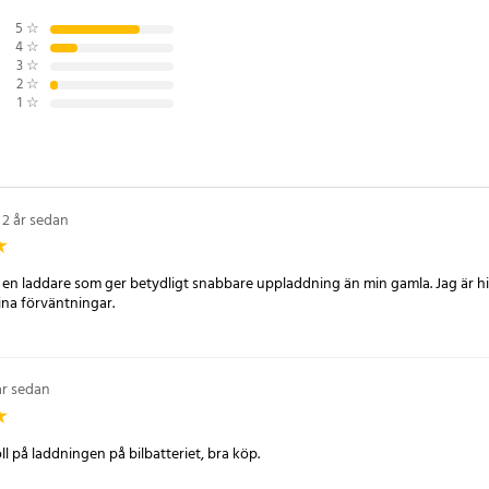
0mA. Den kompakta storleken på
5
☆
skret och enkel att förvara när
4
☆
3
☆
2
☆
1
☆
DC12V-24V
5V
0mA
2 år sedan
USB-utgångar, blått LED-ljus,
en laddare som ger betydligt snabbare uppladdning än min gamla. Jag är hit
itet
na förväntningar.
7
år sedan
ll på laddningen på bilbatteriet, bra köp.