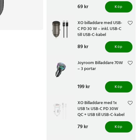
Pris
69 kr
:
69 kr
Köp
XO billaddare med USB-
C PD 30 W – inkl. USB-C
till USB-C-kabel
Pris
89 kr
:
89 kr
Köp
Joyroom Billaddare 70W
– 3 portar
Pris
199 kr
:
199 kr
Köp
XO Billaddare med 1x
USB 1x USB-C PD 30W
QC + USB till USB-C-kabel
Pris
79 kr
:
79 kr
Köp