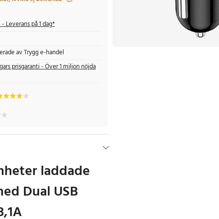
s
- Leverans på 1 dag*
fierade av Trygg e-handel
gars prisgaranti - Över 1 miljon nöjda
enheter laddade
med Dual USB
3,1A