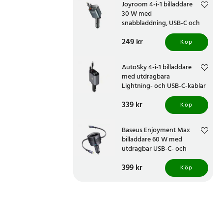
Joyroom 4-i-1 billaddare
30 W med
snabbladdning, USB-C och
Lightning
Pris
249 kr
:
249 kr
Köp
AutoSky 4-i-1 billaddare
med utdragbara
Lightning- och USB-C-kablar
Pris
339 kr
:
339 kr
Köp
Baseus Enjoyment Max
billaddare 60 W med
utdragbar USB-C- och
Lightningkabel
Pris
399 kr
:
399 kr
Köp