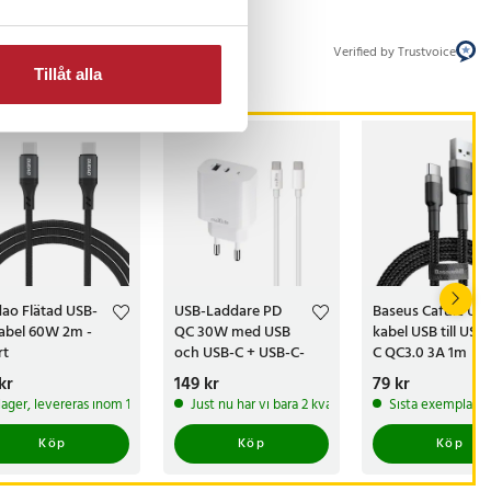
Verified by Trustvoice
Tillåt alla
ao Flätad USB-
USB-Laddare PD
Baseus Cafule US
abel 60W 2m -
QC 30W med USB
kabel USB till USB
rt
och USB-C + USB-C-
C QC3.0 3A 1m
Kabel 60W
s
kr
:
49 kr
Pris
149 kr
:
149 kr
Pris
79 kr
:
79 kr
 lager, levereras inom 1-2 vardagar
Just nu har vi bara 2 kvar av denna produkt
Sista exemplaret
Köp
Köp
Köp