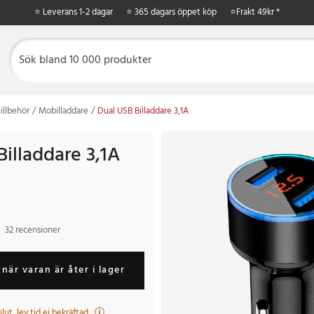
⭐ Leverans 1-2 dagar
⭐ 365 dagars öppet köp
⭐
Frakt 49kr *
illbehör
Mobilladdare
Dual USB Billaddare 3,1A
illaddare 3,1A
32 recensioner
när varan är åter i lager
t slut, lev.tid ej bekräftad