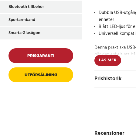
Bluetooth tillbehör
Dubbla USB-utgånga
enheter
Sportarmband
Blått LED-ljus för 
Smarta Glasögon
Universell kompati
Denna praktiska USB
gör det enkelt att h
PRISGARANTI
LÄS MER
bilresan. Anslut den e
eller till ett 12V-utt
UTFÖRSÄLJNING
samtidigt. Den är pe
Prishistorik
laddning på vägen och
med USB-port.
Effektiv och säke
Med en ingångsspänn
utgångsspänning på 5
och säker laddning m
Recensioner