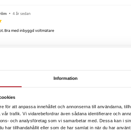
tröm
•
4 år sedan
t. Bra med inbyggd voltmätare
år sedan
bra
Information
ndersson
•
4 år sedan
cookies
e för att anpassa innehållet och annonserna till användarna, tillh
vår trafik. Vi vidarebefordrar även sådana identifierare och anna
nnons- och analysföretag som vi samarbetar med. Dessa kan i sin
har tillhandahållit eller som de har samlat in när du har använt 