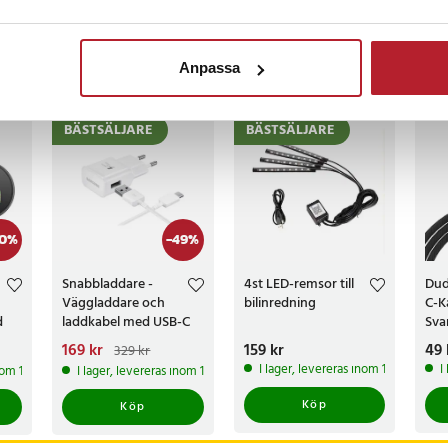
censioner
Anpassa
ckså
BÄSTSÄLJARE
BÄSTSÄLJARE
0
%
-
49
%
Snabbladdare -
4st LED-remsor till
Dud
Väggladdare och
bilinredning
C-K
d
laddkabel med USB-C
Sva
A
Nuvarande pris
169 kr
:
Pris
159 kr
:
159 kr
Pri
49 
329 kr
169 kr
Tidigare pris
:
I lager, levereras inom 1-2 vardagar
I
inom 1-2 vardagar
I lager, levereras inom 1-2 vardagar
329 kr
Köp
Köp