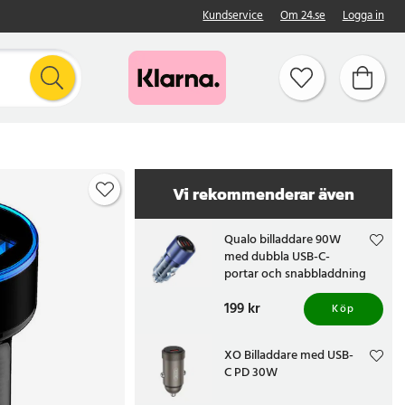
Kundservice
Om 24.se
Logga in
Vi rekommenderar även
Qualo billaddare 90W
med dubbla USB-C-
portar och snabbladdning
Pris
199 kr
:
199 kr
Köp
XO Billaddare med USB-
C PD 30W