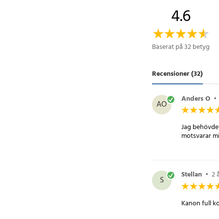
utgångsström på 310
4.6
33 x 59 mm gör den di
den inte används.
Baserat på 32 betyg
Specifikation
- Ingångsspänning: 
- Utgångsspänning: 
Recensioner (32)
- Uteffekt: 120W
- Utgångsström: 310
Anders O
•
AO
- Storlek: 33 x 59 mm
- Funktioner: Dubbla 
Jag behövde 
universell kompatibil
motsvarar mi
Artikelnummer
:
7824
Stellan
•
2 
S
Kanon full ko