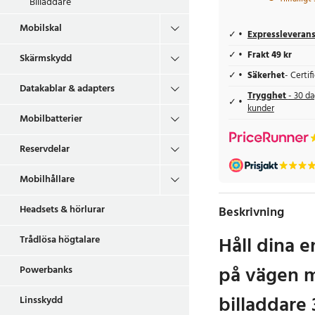
Billaddare
Mobilskal
Expressleveran
Frakt 49 kr
Skärmskydd
Säkerhet
- Certi
Datakablar & adapters
Trygghet
- 30 da
kunder
Mobilbatterier
Reservdelar
Mobilhållare
Headsets & hörlurar
Beskrivning
Håll dina 
Trådlösa högtalare
på vägen 
Powerbanks
billaddare 
Linsskydd