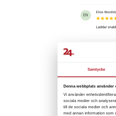
Eino Nords
EN
Laddar snabb
Staffan
•
4 
S
snabbt och 
Samtycke
Lars-Olof A
LA
Denna webbplats använder 
Vi använder enhetsidentifierar
Mycket bra.
sociala medier och analysera 
till de sociala medier och a
med annan information som du 