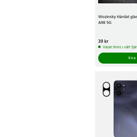
Wozinsky Härdat gla
A98 5G
Pris
39 kr
:
39 kr
Varan finns i vårt fj
Köp