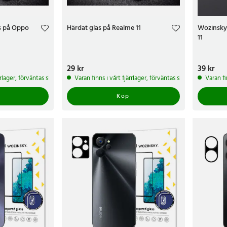
s på Oppo
Härdat glas på Realme 11
Wozinsky
11
Pris
29 kr
:
29 kr
Pris
39 kr
:
39 k
ärrlager, förväntas skickas inom 5-7 arbetsdagar
Varan finns i vårt fjärrlager, förväntas skickas inom 5-7 
Varan fi
Köp