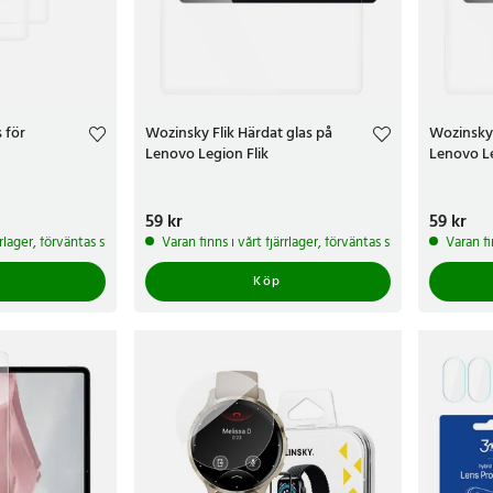
 för
Wozinsky Flik Härdat glas på
Wozinsky 
Lenovo Legion Flik
Lenovo L
Pris
59 kr
:
59 kr
Pris
59 kr
:
59 k
ärrlager, förväntas skickas inom 5-7 arbetsdagar
Varan finns i vårt fjärrlager, förväntas skickas inom 5-7 
Varan fi
Köp