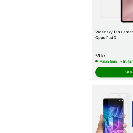
Wozinsky Tab Härdat 
Oppo Pad 3
Pris
59 kr
:
59 kr
Varan finns i vårt fj
Köp