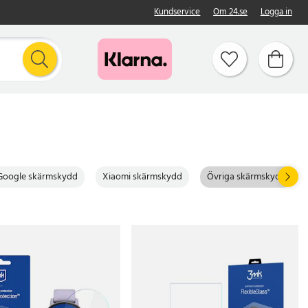
Kundservice
Om 24.se
Logga in
Google skärmskydd
Xiaomi skärmskydd
Övriga skärmskydd