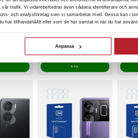
vår trafik. Vi vidarebefordrar även sådana identifierare och anna
nnons- och analysföretag som vi samarbetar med. Dessa kan i sin
har tillhandahållit eller som de har samlat in när du har använt 
 för
Wozinsky Invisible Film
Wozinsky 
skyddsfilm för Honor 90 Pro
skyddsfil
Anpassa
Pris
39 kr
:
39 kr
Pris
39 kr
:
39 k
ärrlager, förväntas skickas inom 5-7 arbetsdagar
Varan finns i vårt fjärrlager, förväntas skickas inom 5-7 
Varan fi
Köp