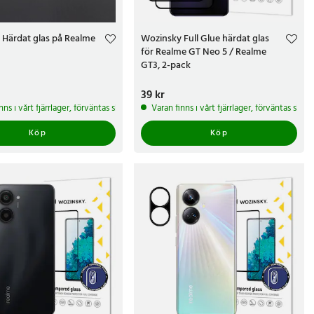
 Härdat glas på Realme
Wozinsky Full Glue härdat glas
för Realme GT Neo 5 / Realme
GT3, 2-pack
r
Pris
39 kr
:
39 kr
arbetsdagar
nns i vårt fjärrlager, förväntas skickas inom 5-7 arbetsdagar
Varan finns i vårt fjärrlager, förväntas ski
Köp
Köp