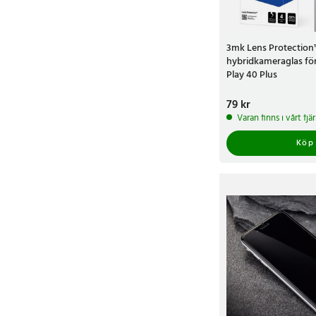
3mk Lens Protectio
hybridkameraglas fö
Play 40 Plus
Pris
79 kr
:
79 kr
Varan finns i vårt fj
Köp