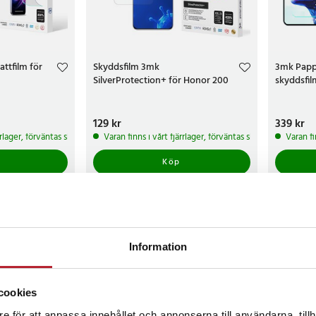
ttfilm för
Skyddsfilm 3mk
3mk Papp
SilverProtection+ för Honor 200
skyddsfil
Pris
129 kr
:
129 kr
Pris
339 kr
:
339 
ärrlager, förväntas skickas inom 5-7 arbetsdagar
Varan finns i vårt fjärrlager, förväntas skickas inom 5-7 
Varan fi
Köp
Information
cookies
e för att anpassa innehållet och annonserna till användarna, tillh