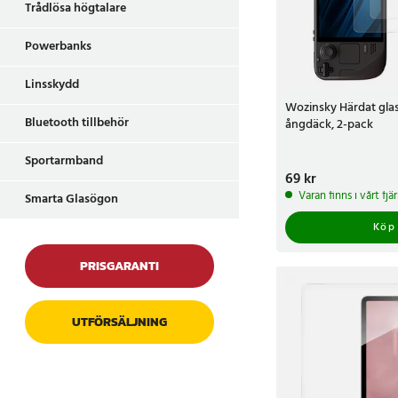
Trådlösa högtalare
Powerbanks
Linsskydd
Wozinsky Härdat glas
Bluetooth tillbehör
ångdäck, 2-pack
Sportarmband
Pris
69 kr
:
69 kr
Varan finns i vårt fj
Smarta Glasögon
Köp
PRISGARANTI
UTFÖRSÄLJNING