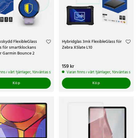
skydd FlexibleGlass
Hybridglas 3mk FlexibleGlass för
s för smartklockans
Zebra XSlate L10
ör Garmin Bounce 2
kr
Pris
159 kr
:
159 kr
arbetsdagar
nns i vårt fjärrlager, förväntas skickas inom 5-7 arbetsdagar
Varan finns i vårt fjärrlager, förväntas ski
Köp
Köp