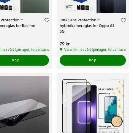
 Protection™
3mk Lens Protection™
meraglas för Realme
hybridkameraglas för Oppo A1
5G
r
Pris
79 kr
:
79 kr
arbetsdagar
nns i vårt fjärrlager, förväntas skickas inom 5-7 arbetsdagar
Varan finns i vårt fjärrlager, förväntas ski
Köp
Köp