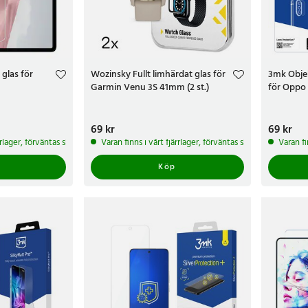
glas för
Wozinsky Fullt limhärdat glas för
3mk Obje
Garmin Venu 3S 41mm (2 st.)
för Oppo
Pris
69 kr
:
69 kr
Pris
69 kr
:
69 k
ärrlager, förväntas skickas inom 5-7 arbetsdagar
Varan finns i vårt fjärrlager, förväntas skickas inom 5-7 
Varan fi
Köp