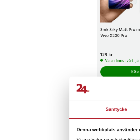
3mk Silky Matt Pro ma
Vivo X200 Pro
Pris
129 kr
:
129 kr
Varan finns i vårt fj
Köp
Samtycke
Denna webbplats använder 
Vi använder enhetsidentifierar