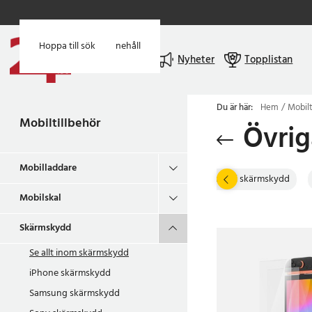
Hoppa till huvudinnehåll
Hoppa till sök
Meny
Nyheter
Topplistan
Du är här:
Hem
Mobilt
Mobiltillbehör
Övri
Mobilladdare
amsung skärmskydd
Sony skärmskydd
Huawei skärmskydd
Mobilskal
Skärmskydd
Se allt inom
skärmskydd
iPhone skärmskydd
Samsung skärmskydd