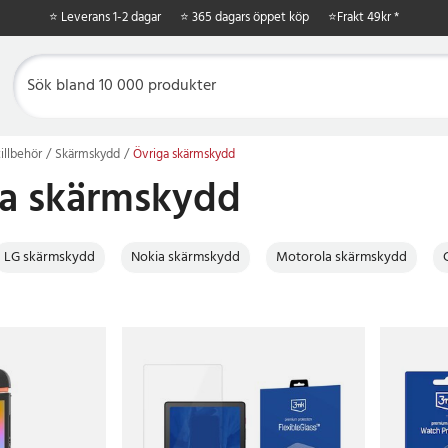
⭐ Leverans 1-2 dagar
⭐ 365 dagars öppet köp
⭐
Frakt 49kr *
illbehör
Skärmskydd
Övriga skärmskydd
ga skärmskydd
LG skärmskydd
Nokia skärmskydd
Motorola skärmskydd