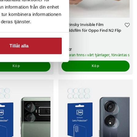
n information från din enhet
 tur kombinera informationen
deras tjänster.
Invisible Film
Wozinsky Invisible Film
m för Honor 90
skyddsfilm för Oppo Find N2 Flip
Tillåt alla
r
Pris
39 kr
:
39 kr
arbetsdagar
nns i vårt fjärrlager, förväntas skickas inom 5-7 arbetsdagar
Varan finns i vårt fjärrlager, förväntas ski
Köp
Köp