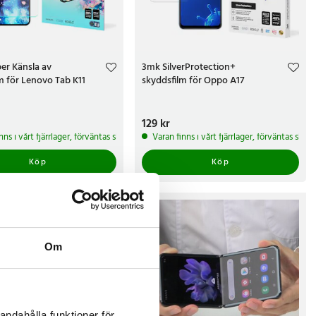
er Känsla av
3mk SilverProtection+
m för Lenovo Tab K11
skyddsfilm för Oppo A17
kr
Pris
129 kr
:
129 kr
arbetsdagar
nns i vårt fjärrlager, förväntas skickas inom 5-7 arbetsdagar
Varan finns i vårt fjärrlager, förväntas ski
Köp
Köp
Om
andahålla funktioner för