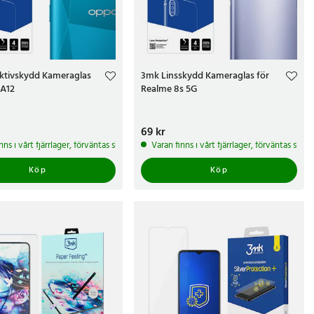
ktivskydd Kameraglas
3mk Linsskydd Kameraglas för
 A12
Realme 8s 5G
r
Pris
69 kr
:
69 kr
arbetsdagar
nns i vårt fjärrlager, förväntas skickas inom 5-7 arbetsdagar
Varan finns i vårt fjärrlager, förväntas ski
Köp
Köp