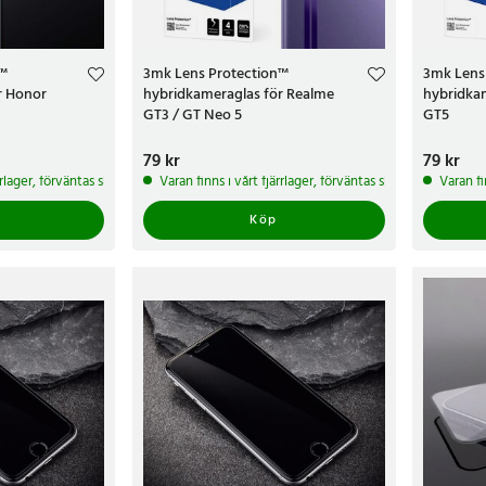
n™
3mk Lens Protection™
3mk Lens
r Honor
hybridkameraglas för Realme
hybridka
GT3 / GT Neo 5
GT5
Pris
79 kr
:
79 kr
Pris
79 kr
:
79 k
ärrlager, förväntas skickas inom 5-7 arbetsdagar
Varan finns i vårt fjärrlager, förväntas skickas inom 5-7 
Varan fi
Köp