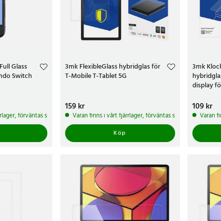
ull Glass
3mk FlexibleGlass hybridglas för
3mk Klock
endo Switch
T-Mobile T-Tablet 5G
hybridgla
display f
Pris
159 kr
:
159 kr
Pris
109 kr
:
109 
ärrlager, förväntas skickas inom 5-7 arbetsdagar
Varan finns i vårt fjärrlager, förväntas skickas inom 5-7 
Varan fi
Köp