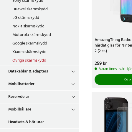
Sony skärmskydd
Huawei skärmskydd
LG skärmskydd
Nokia skärmskydd
Motorola skärmskydd
AmazingThing Radix F
Google skärmskydd
härdat glas för Nint
2 (2 st.)
Xiaomi skärmskydd
Övriga skärmskydd
Pris
259 kr
:
259 kr
Varan finns i vårt fj
Datakablar & adapters
Köp
Mobilbatterier
Reservdelar
Mobilhållare
Headsets & hörlurar