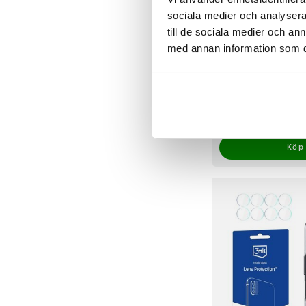
sociala medier och analysera 
till de sociala medier och a
med annan information som du 
3mk ARC+ skyddsfilm
OnePlus 8 Pro 5G
Pris
119 kr
:
119 kr
Varan finns i vårt fj
Köp