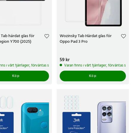
Tab härdat glas för
Wozinsky Tab Härdat glas för
egion Y700 (2025)
Oppo Pad 3 Pro
r
Pris
59 kr
:
59 kr
arbetsdagar
nns i vårt fjärrlager, förväntas skickas inom 5-7 arbetsdagar
Varan finns i vårt fjärrlager, förväntas ski
Köp
Köp