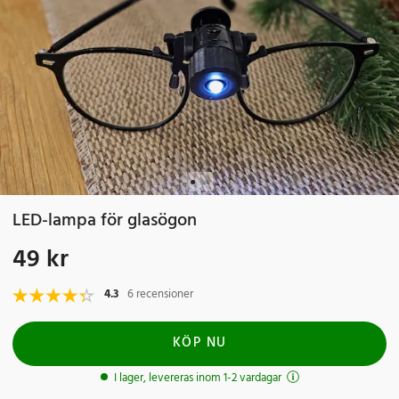
LED-lampa för glasögon
49 kr
Pris
:
49 kr
4.3
6 recensioner
KÖP NU
I lager, levereras inom 1-2 vardagar