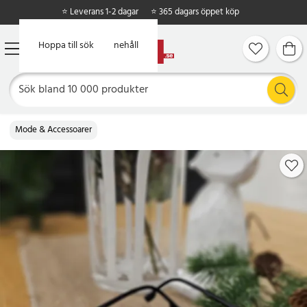
⭐ Leverans 1-2 dagar
⭐ 365 dagars öppet köp
Hoppa till huvudinnehåll
Hoppa till sök
Mode & Accessoarer