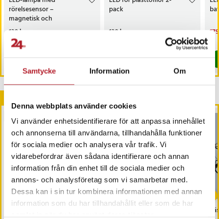
LED-lampa med
LED för plasttofflor 2-
LED
rörelsesensor –
pack
bat
magnetisk och
uppladdningsbar
Pris
139 kr
:
139 kr
Pris
139 kr
:
139 kr
Nu
179
179
I lager, levereras inom 1-2 vardagar
I lager, levereras inom 1-2 vardagar
Köp
Köp
Samtycke
Information
Om
Andra köpte också
Denna webbplats använder cookies
BÄSTSÄLJARE
Vi använder enhetsidentifierare för att anpassa innehållet
och annonserna till användarna, tillhandahålla funktioner
för sociala medier och analysera vår trafik. Vi
vidarebefordrar även sådana identifierare och annan
information från din enhet till de sociala medier och
annons- och analysföretag som vi samarbetar med.
-
41
%
-
34
%
Dessa kan i sin tur kombinera informationen med annan
information som du har tillhandahållit eller som de har
Batteri till brandvarnare -
Handske med lampa -
Läs
samlat in när du har använt deras tjänster.