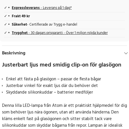
Expressleverans
- Leverans på 1 dag*
Frakt 49 kr
Säkerhet
- Certifierade av Trygg e-handel
Trygghet
- 30 dagars prisgaranti - Över 1 miljon nöjda kunder
Beskrivning
Justerbart ljus med smidig clip-on för glasögon
Enkel att fästa på glasögon – passar de flesta bågar
Justerbar vinkel för exakt ljus där du behöver det
Skyddande silikonkuddar – batterier medföljer
Denna lilla LED-lampa från Atom är ett praktiskt hjälpmedel för dig
som behöver ljus nära ögonen, utan att använda händerna. Den
kläms enkelt fast på glasögonen och sitter stabilt tack vare
silikonkuddar som skyddar bågarna från repor. Lampan är idealisk