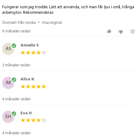
- Silikonskyddade clips
Fungerar som jag trodde. Lätt att använda, och man får ljus i små, trånga
- Varumärke: Atom
arbetsytor. Rekommenderas
Artikelnummer
:
122241
Översatt från norska
•
Visa original
9 månader sedan
Annelie S
AS
3 månader sedan
Alice K
AK
4 månader sedan
Eva H
EH
4 månader sedan