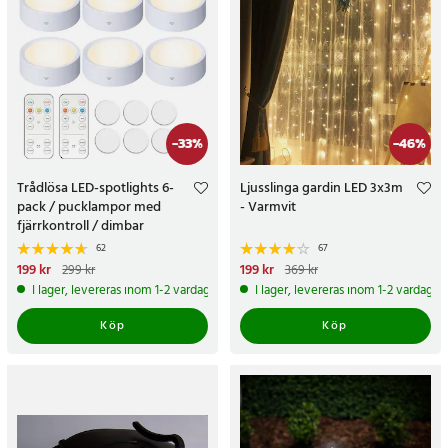
-
33
%
-
46
%
Trådlösa LED-spotlights 6-
Ljusslinga gardin LED 3x3m
pack / pucklampor med
- Varmvit
fjärrkontroll / dimbar
skåpbelysning
62
67
Nuvarande pris
199 kr
:
199 kr
Tidigare
Nuvarande pris
199 kr
:
199 kr
Tidigare
299 kr
369 kr
pris
:
299 kr
pris
:
369 kr
I lager, levereras inom 1-2 vardagar
I lager, levereras inom 1-2 vardagar
Köp
Köp