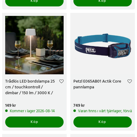
Köp
Köp
Trådlös LED bordslampa 25
Petzl E065AB01 Actik Core
cm / touchkontroll /
pannlampa
dimbar / 150 lm / 3000 K /
uppladdningsbar / IP44 - Vit
Pris
149 kr
:
149 kr
Pris
749 kr
:
749 kr
Kommer i lager 2026-08-14
Varan finns i vårt fjärrlager, förvän
Köp
Köp