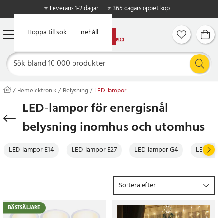
⭐ Leverans 1-2 dagar
⭐ 365 dagars öppet köp
Hoppa till huvudinnehåll
Hoppa till sök
Hemelektronik
Belysning
LED-lampor
LED-lampor för energisnål
belysning inomhus och utomhus
LED-lampor E14
LED-lampor E27
LED-lampor G4
LED-la
Sortera efter
BÄSTSÄLJARE