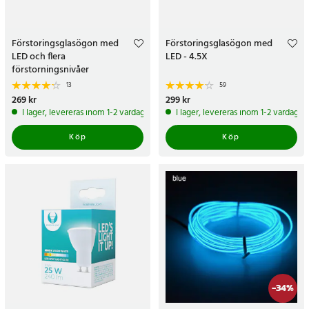
Förstoringsglasögon med
Förstoringsglasögon med
LED och flera
LED - 4.5X
förstorningsnivåer
13
59
Pris
269 kr
:
269 kr
Pris
299 kr
:
299 kr
I lager, levereras inom 1-2 vardagar
I lager, levereras inom 1-2 vardagar
Köp
Köp
-
34
%