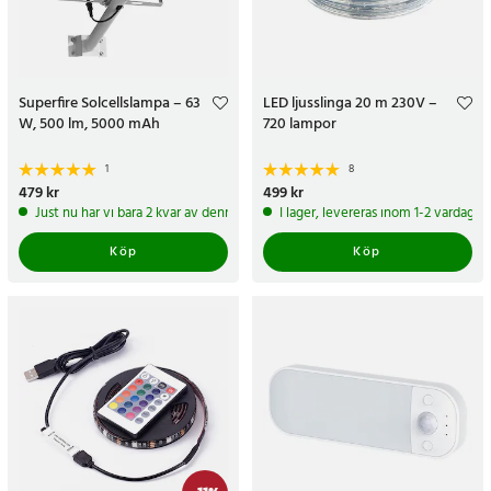
Superfire Solcellslampa – 63
LED ljusslinga 20 m 230V –
W, 500 lm, 5000 mAh
720 lampor
1
8
Pris
479 kr
:
479 kr
Pris
499 kr
:
499 kr
Just nu har vi bara 2 kvar av denna produkt
I lager, levereras inom 1-2 vardagar
Köp
Köp