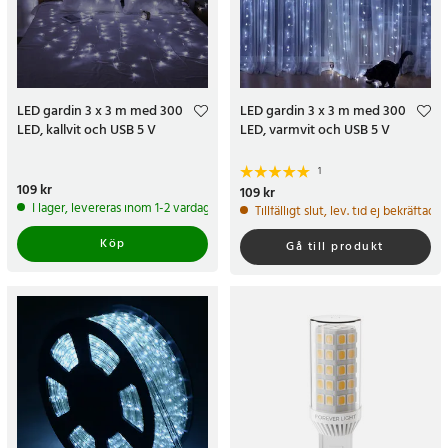
LED gardin 3 x 3 m med 300
LED gardin 3 x 3 m med 300
LED, kallvit och USB 5 V
LED, varmvit och USB 5 V
1
Pris
109 kr
:
109 kr
Pris
109 kr
:
109 kr
I lager, levereras inom 1-2 vardagar
Tillfälligt slut, lev. tid ej bekräftad.
Köp
Gå till produkt