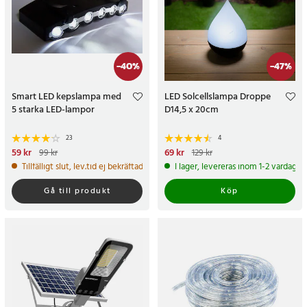
-
40
%
-
47
%
Smart LED kepslampa med
LED Solcellslampa Droppe
5 starka LED-lampor
D14,5 x 20cm
23
4
Nuvarande pris
59 kr
:
59 kr
Tidigare
Nuvarande pris
69 kr
:
69 kr
Tidigare
99 kr
129 kr
pris
:
99 kr
pris
:
129 kr
Tillfälligt slut, lev.tid ej bekräftad
I lager, levereras inom 1-2 vardagar
Gå till produkt
Köp