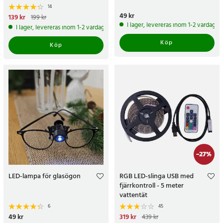
14
Pris
49 kr
:
49 kr
Nuvarande pris
139 kr
:
139 kr
Tidigare
199 kr
pris
:
199 kr
I lager, levereras inom 1-2 vardagar
I lager, levereras inom 1-2 vardagar
Köp
Köp
-
27
%
LED-lampa för glasögon
RGB LED-slinga USB med
fjärrkontroll - 5 meter
vattentät
6
45
Pris
49 kr
:
49 kr
Nuvarande pris
319 kr
:
319 kr
Tidigare
439 kr