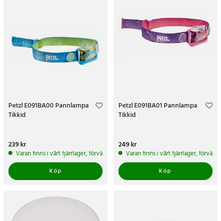
Petzl E091BA00 Pannlampa
Petzl E091BA01 Pannlampa
Tikkid
Tikkid
Pris
239 kr
:
239 kr
Pris
249 kr
:
249 kr
Varan finns i vårt fjärrlager, förväntas skickas inom 5-7 arbetsdagar
Varan finns i vårt fjärrlager, förvän
Köp
Köp