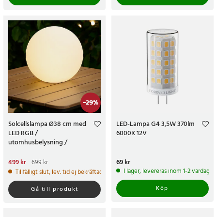
-
29
%
Solcellslampa Ø38 cm med
LED-Lampa G4 3,5W 370lm
LED RGB /
6000K 12V
utomhusbelysning /
trädgårdsbelysning /
dekorationslampa
Nuvarande pris
499 kr
:
499 kr
Tidigare
Pris
69 kr
:
69 kr
699 kr
pris
:
699 kr
I lager, levereras inom 1-2 vardagar
Tillfälligt slut, lev. tid ej bekräftad.
Köp
Gå till produkt