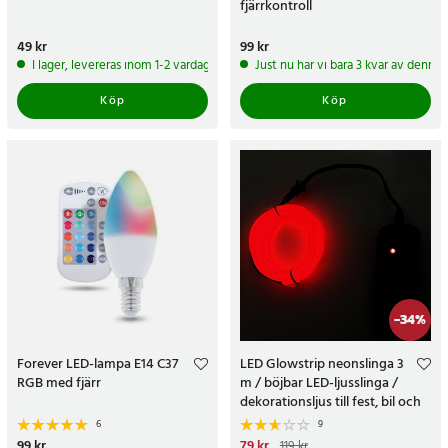
fjärrkontroll
Pris
49 kr
:
49 kr
Pris
99 kr
:
99 kr
I lager, levereras inom 1-2 vardagar
Just nu har vi bara 3 kvar av denna
Köp
Köp
-
34
%
Forever LED-lampa E14 C37
LED Glowstrip neonslinga 3
RGB med fjärr
m / böjbar LED-ljusslinga /
dekorationsljus till fest, bil och
hem
6
9
Pris
99 kr
:
99 kr
Nuvarande pris
79 kr
:
79 kr
Tidigare
119 kr