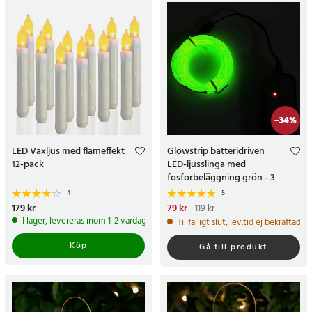
-
34
%
LED Vaxljus med flameffekt
Glowstrip batteridriven
12-pack
LED-ljusslinga med
fosforbeläggning grön - 3
meter
4
5
Pris
179 kr
:
179 kr
Nuvarande pris
79 kr
:
79 kr
Tidigare
119 kr
pris
:
119 kr
I lager, levereras inom 1-2 vardagar
Tillfälligt slut, lev.tid ej bekräftad
Köp
Gå till produkt