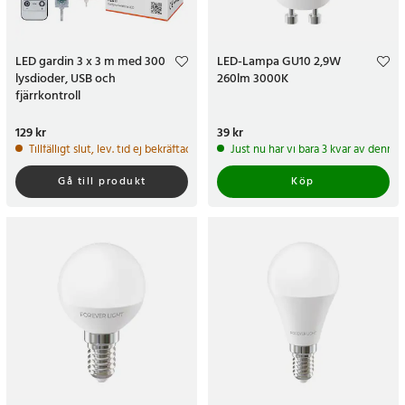
LED gardin 3 x 3 m med 300
LED-Lampa GU10 2,9W
lysdioder, USB och
260lm 3000K
fjärrkontroll
Pris
129 kr
:
129 kr
Pris
39 kr
:
39 kr
Tillfälligt slut, lev. tid ej bekräftad.
Just nu har vi bara 3 kvar av denna
Gå till produkt
Köp