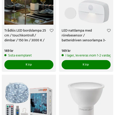
Trådlös LED bordslampa 25
LED nattlampa med
cm / touchkontroll /
rörelsesensor /
dimbar / 150 lm / 3000 K /
batteridriven sensorlampa 3-
uppladdningsbar / IP44 - Svart
pack / automatisk LED-
belysning 3000K
Pris
149 kr
:
149 kr
Pris
149 kr
:
149 kr
Sista exemplaret
I lager, levereras inom 1-2 vardagar
Köp
Köp