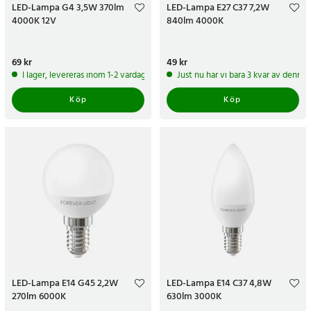
LED-Lampa G4 3,5W 370lm
LED-Lampa E27 C37 7,2W
4000K 12V
840lm 4000K
Pris
69 kr
:
69 kr
Pris
49 kr
:
49 kr
I lager, levereras inom 1-2 vardagar
Just nu har vi bara 3 kvar av denna
Köp
Köp
LED-Lampa E14 G45 2,2W
LED-Lampa E14 C37 4,8W
270lm 6000K
630lm 3000K