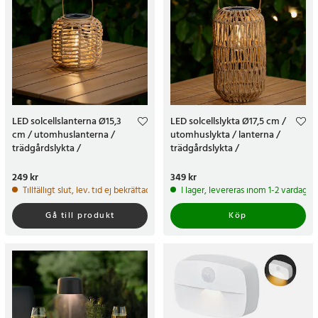
LED solcellslanterna Ø15,3
LED solcellslykta Ø17,5 cm /
cm / utomhuslanterna /
utomhuslykta / lanterna /
trädgårdslykta /
trädgårdslykta /
dekorationsbelysning – brun
dekorationslykta
Pris
249 kr
:
249 kr
Pris
349 kr
:
349 kr
Tillfälligt slut, lev. tid ej bekräftad.
I lager, levereras inom 1-2 vardagar
Gå till produkt
Köp