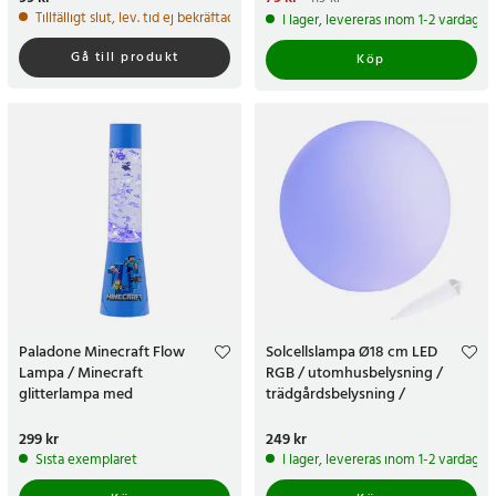
pris
:
119 kr
Tillfälligt slut, lev. tid ej bekräftad.
I lager, levereras inom 1-2 vardagar
Gå till produkt
Köp
Paladone Minecraft Flow
Solcellslampa Ø18 cm LED
Lampa / Minecraft
RGB / utomhusbelysning /
glitterlampa med
trädgårdsbelysning /
undervattenstema
dekorationslampa
Pris
299 kr
:
299 kr
Pris
249 kr
:
249 kr
Sista exemplaret
I lager, levereras inom 1-2 vardagar