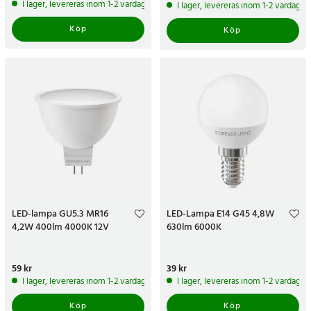
pris
:
439 kr
I lager, levereras inom 1-2 vardagar
I lager, levereras inom 1-2 vardagar
Köp
Köp
LED-lampa GU5.3 MR16
LED-Lampa E14 G45 4,8W
4,2W 400lm 4000K 12V
630lm 6000K
Pris
59 kr
:
59 kr
Pris
39 kr
:
39 kr
I lager, levereras inom 1-2 vardagar
I lager, levereras inom 1-2 vardagar
Köp
Köp