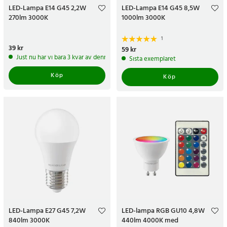
LED-Lampa E14 G45 2,2W
LED-Lampa E14 G45 8,5W
270lm 3000K
1000lm 3000K
1
Pris
39 kr
:
39 kr
Pris
59 kr
:
59 kr
Just nu har vi bara 3 kvar av denna produkt
Sista exemplaret
Köp
Köp
LED-Lampa E27 G45 7,2W
LED-lampa RGB GU10 4,8W
840lm 3000K
440lm 4000K med