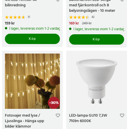
bilinredning
med fjärrkontroll och 8
belysningslägen - 10 meter
31
42
Pris
159 kr
:
159 kr
Nuvarande pris
169 kr
:
169 kr
Tidigare
249 kr
pris
:
249 kr
I lager, levereras inom 1-2 vardagar
I lager, levereras inom 1-2 vardagar
Köp
Köp
-
30
%
Fotovajer med lyse /
LED-lampa GU10 7,3W
Ljusslinga - Hänga upp
710lm 6000K
bilder klämmor