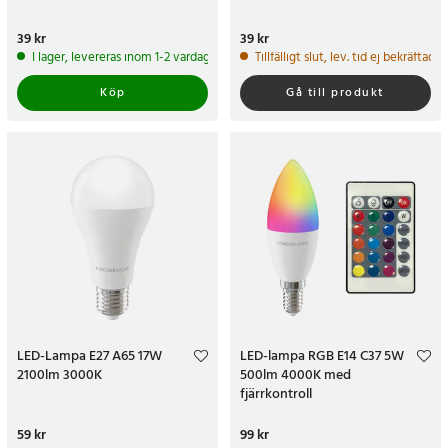
Pris
39 kr
:
39 kr
Pris
39 kr
:
39 kr
I lager, levereras inom 1-2 vardagar
Tillfälligt slut, lev. tid ej bekräftad.
Köp
Gå till produkt
LED-Lampa E27 A65 17W
LED-lampa RGB E14 C37 5W
2100lm 3000K
500lm 4000K med
fjärrkontroll
Pris
59 kr
:
59 kr
Pris
99 kr
:
99 kr