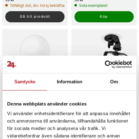
Pris
59 kr
:
59 kr
Pris
59 kr
:
59 kr
Tillfälligt slut, lev. tid ej bekräftad.
Sista exemplaret
Gå till produkt
Köp
Samtycke
Information
Om
LED-Lampa E27 A60 7W
PartyFunLights Disco
Denna webbplats använder cookies
806lm 6000K
Projector LED med 11
ljuseffekter
Vi använder enhetsidentifierare för att anpassa innehållet
och annonserna till användarna, tillhandahålla funktioner
Pris
39 kr
:
39 kr
Pris
189 kr
:
189 kr
för sociala medier och analysera vår trafik. Vi
I lager, levereras inom 1-2 vardagar
I lager, levereras inom 1-2 vardagar
vidarebefordrar även sådana identifierare och annan