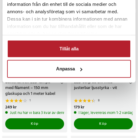
Köp
Köp
information från din enhet till de sociala medier och
annons- och analysföretag som vi samarbetar med.
Dessa kan i sin tur kombinera informationen med annan
information som du har tillhandahållit eller som de har
samlat in när du har använt deras tjänster.
Tillåt alla
Anpassa
Batteridriven LED-lampa
LED-strip 60 cm med
med filament – 150 mm
justerbar ljusstyrka - vit
glaskupa och 1 meter kabel
1
8
Pris
249 kr
:
249 kr
Pris
179 kr
:
179 kr
Just nu har vi bara 3 kvar av denna produkt
I lager, levereras inom 1-2 vardagar
Köp
Köp