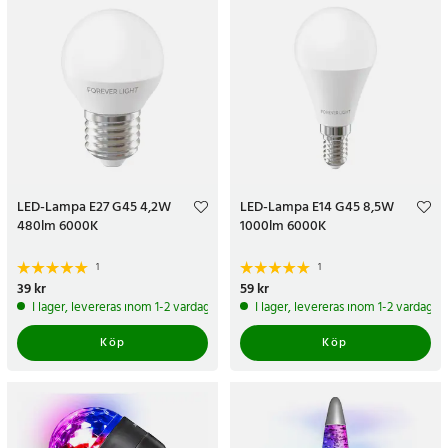
LED-Lampa E27 G45 4,2W
LED-Lampa E14 G45 8,5W
480lm 6000K
1000lm 6000K
1
1
Pris
39 kr
:
39 kr
Pris
59 kr
:
59 kr
I lager, levereras inom 1-2 vardagar
I lager, levereras inom 1-2 vardagar
Köp
Köp