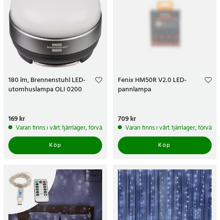
180 lm, Brennenstuhl LED-
Fenix HM50R V2.0 LED-
utomhuslampa OLI 0200
pannlampa
Pris
169 kr
:
169 kr
Pris
709 kr
:
709 kr
Varan finns i vårt fjärrlager, förväntas skickas inom 5-7 arbetsdagar
Varan finns i vårt fjärrlager, förvän
Köp
Köp