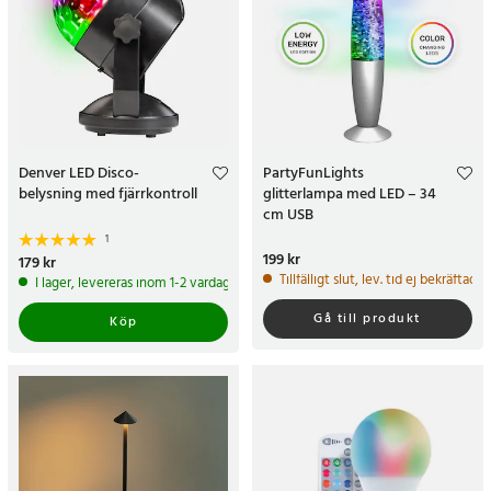
Denver LED Disco-
PartyFunLights
belysning med fjärrkontroll
glitterlampa med LED – 34
cm USB
1
Pris
199 kr
:
199 kr
Pris
179 kr
:
179 kr
Tillfälligt slut, lev. tid ej bekräftad.
I lager, levereras inom 1-2 vardagar
Gå till produkt
Köp