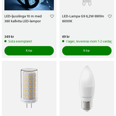
LED-ljusslinga 10 m med
LED-Lampa G9 6,2W 690lm
360 kallvita LED-lampor
6000K
Pris
349 kr
:
349 kr
Pris
69 kr
:
69 kr
Sista exemplaret
I lager, levereras inom 1-2 vardagar
Köp
Köp