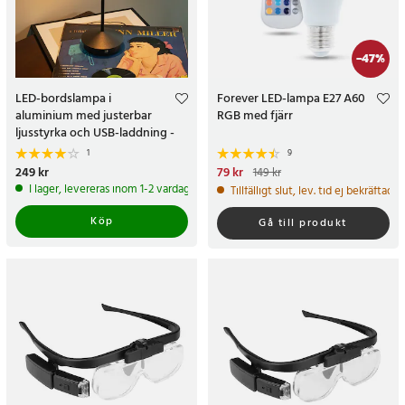
-
47
%
LED-bordslampa i
Forever LED-lampa E27 A60
aluminium med justerbar
RGB med fjärr
ljusstyrka och USB-laddning -
Svart
1
9
Pris
249 kr
:
249 kr
Nuvarande pris
79 kr
:
79 kr
Tidigare
149 kr
pris
:
149 kr
I lager, levereras inom 1-2 vardagar
Tillfälligt slut, lev. tid ej bekräftad.
Köp
Gå till produkt