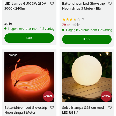
LED-Lampa GU10 3W 230V
Batteridriven Led Glowstrip
3000K 240lm
Neon slinga 3 Meter - Blå
9
Pris
49 kr
:
49 kr
Nuvarande pris
79 kr
:
79 kr
Tidigare
119 kr
pris
:
119 kr
I lager, levereras inom 1-2 vardagar
I lager, levereras inom 1-2 vardagar
Köp
Köp
-
34
%
-
33
%
Batteridriven Led Glowstrip
Solcellslampa Ø28 cm med
Neon slinga 3 Meter -
LED RGB /