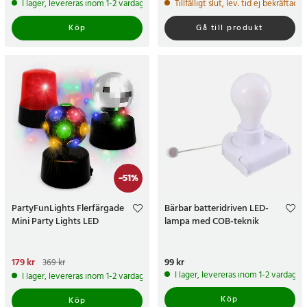
I lager, levereras inom 1-2 vardagar
Tillfälligt slut, lev. tid ej bekräftad.
Köp
Gå till produkt
-
51
%
PartyFunLights Flerfärgade
Bärbar batteridriven LED-
Mini Party Lights LED
lampa med COB-teknik
Nuvarande pris
179 kr
:
179 kr
Tidigare
Pris
99 kr
:
99 kr
369 kr
pris
:
369 kr
I lager, levereras inom 1-2 vardagar
I lager, levereras inom 1-2 vardagar
Köp
Köp