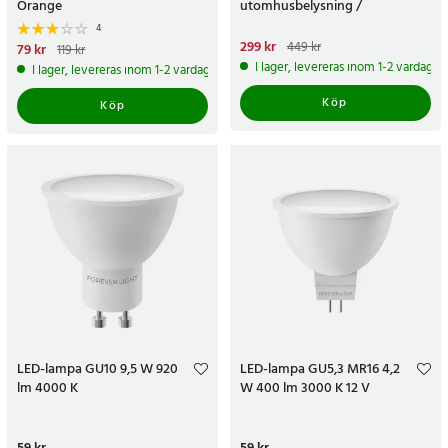
Orange
utomhusbelysning /
trädgårdsbelysning /
4
dekorationslampa
Nuvarande pris
299 kr
:
299 kr
Tidigare
449 kr
Nuvarande pris
79 kr
:
79 kr
Tidigare
119 kr
pris
:
449 kr
pris
:
119 kr
I lager, levereras inom 1-2 vardagar
I lager, levereras inom 1-2 vardagar
Köp
Köp
LED-lampa GU10 9,5 W 920
LED-lampa GU5,3 MR16 4,2
lm 4000 K
W 400 lm 3000 K 12 V