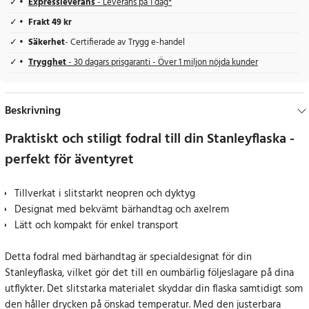
Expressleverans
- Leverans på 1 dag*
Frakt 49 kr
Säkerhet
- Certifierade av Trygg e-handel
Trygghet
- 30 dagars prisgaranti - Över 1 miljon nöjda kunder
Beskrivning
Praktiskt och stiligt fodral till din Stanleyflaska -
perfekt för äventyret
Tillverkat i slitstarkt neopren och dyktyg
Designat med bekvämt bärhandtag och axelrem
Lätt och kompakt för enkel transport
Detta fodral med bärhandtag är specialdesignat för din
Stanleyflaska, vilket gör det till en oumbärlig följeslagare på dina
utflykter. Det slitstarka materialet skyddar din flaska samtidigt som
den håller drycken på önskad temperatur. Med den justerbara