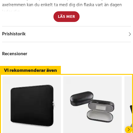
axelremmen kan du enkelt ta med dig din flaska vart än dagen
leder dig.
LÄS MER
Bekväm transport och skydd för din flaska
Prishistorik
Med sin smarta konstruktion och lätta vikt är fodralet en perfekt
kombination av funktion och mode för den aktiva livsstilen.
Recensioner
Specifikation
- Material: Neopren + dyktyg
Vi rekommenderar även
- Storlek: 24*13*2 cm
- Axelremslängd: 145 cm
- Vikt: 116 g
- Färg: Beige
Artikelnummer
:
108427