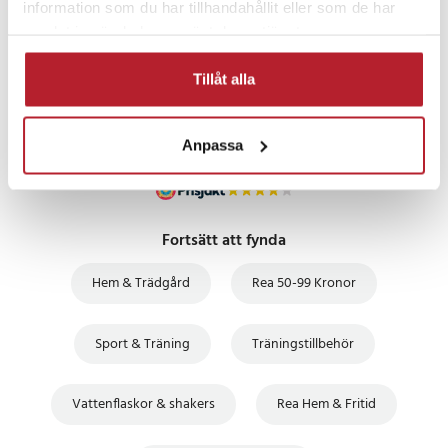
information som du har tillhandahållit eller som de har
PRISGARANTI
samlat in när du har använt deras tjänster.
UTFÖRSÄLJNING
Tillåt alla
Anpassa
Fortsätt att fynda
Hem & Trädgård
Rea 50-99 Kronor
Sport & Träning
Träningstillbehör
Vattenflaskor & shakers
Rea Hem & Fritid