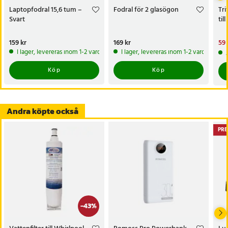
Laptopfodral 15,6 tum –
Fodral för 2 glasögon
Tri
Svart
til
Pris
159 kr
:
159 kr
Pris
169 kr
:
169 kr
Nu
59 
59 
I lager, levereras inom 1-2 vardagar
I lager, levereras inom 1-2 vardagar
Köp
Köp
Andra köpte också
PRE
-
43
%