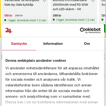
Vattenfilter till Whirlpool
Romoss Pro Powerbank
Lun
Side-by-Side kylskåp
20000mAh med PD 30W
Sva
och LED-skärm - Vit
Nuvarande pris
199 kr
:
Pris
399 kr
:
399 kr
Pri
139
349 kr
199 kr
Tidigare pris
:
349 kr
I lager, levereras inom 1-2 vardagar
I lager, levereras inom 1-2 vardagar
Köp
Köp
Samtycke
Information
Om
Senast besökta
BÄSTSÄLJARE
BÄS
Denna webbplats använder cookies
Vi använder enhetsidentifierare för att anpassa innehållet
och annonserna till användarna, tillhandahålla funktioner
för sociala medier och analysera vår trafik. Vi
vidarebefordrar även sådana identifierare och annan
information från din enhet till de sociala medier och
annons- och analysföretag som vi samarbetar med.
Dessa kan i sin tur kombinera informationen med annan