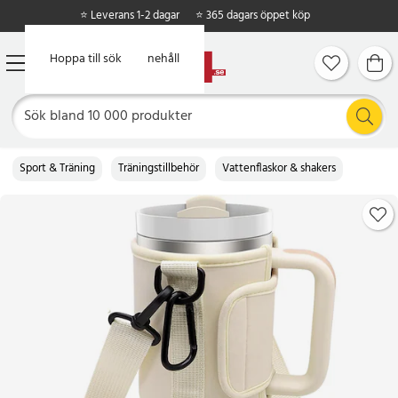
⭐ Leverans 1-2 dagar
⭐ 365 dagars öppet köp
Hoppa till huvudinnehåll
Hoppa till sök
Sport & Träning
Träningstillbehör
Vattenflaskor & shakers