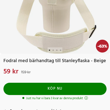
-
63
%
Fodral med bärhandtag till Stanleyflaska - Beige
59 kr
Nuvarande pris
:
59 kr
Tidigare pris
:
159 kr
159 kr
KÖP NU
Just nu har vi bara 3 kvar av denna produkt