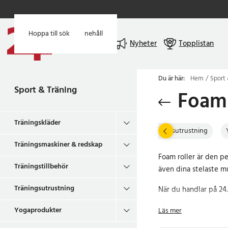
Hoppa till huvudinnehåll
Hoppa till sök
Meny
Nyheter
Topplistan
Du är här:
Hem
Sport 
Sport & Träning
Foam 
Träningskläder
smaskiner & redskap
Träningstillbehör
Träningsutrustning
Träningsmaskiner & redskap
Foam roller är den pe
Träningstillbehör
även dina stelaste mu
Träningsutrustning
När du handlar på 24.
Yogaprodukter
Läs mer