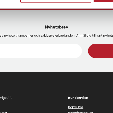
⭐ Leverans 1-2 dagar
⭐ 365 dagars öppet köp
⭐
Frakt 49kr *
Nyhetsbrev
del av nyheter, kampanjer och exklusiva erbjudanden Anmäl dig till vårt nyh
erige AB
Kundservice
Köpvillkor