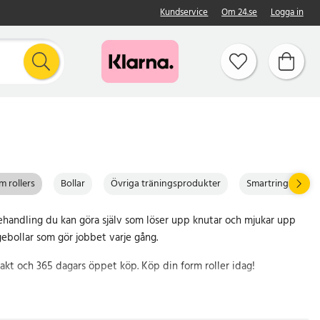
Kundservice
Om 24.se
Logga in
m rollers
Bollar
Övriga träningsprodukter
Smartringar
behandling du kan göra själv som löser upp knutar och mjukar upp
ebollar som gör jobbet varje gång.
rakt och 365 dagars öppet köp. Köp din form roller idag!