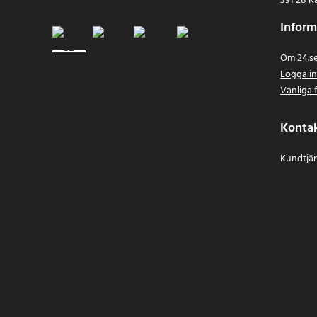
391 28 K
Inform
Om 24.s
Logga i
Vanliga 
Konta
Kundtjän