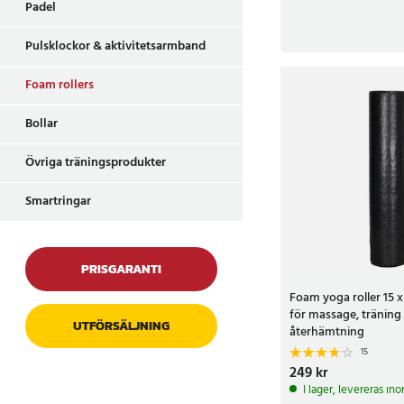
Padel
Pulsklockor & aktivitetsarmband
Effektiv t
Foam rollers
Bollar
Att göra triggerpunkt
variera mellan olika 
Övriga träningsprodukter
Massagebollen fungera
Smartringar
På 24.se får du dessu
och en kundservice 
PRISGARANTI
Foam yoga roller 15 
för massage, träning
UTFÖRSÄLJNING
återhämtning
15
Pris
249 kr
:
249 kr
I lager, levereras in