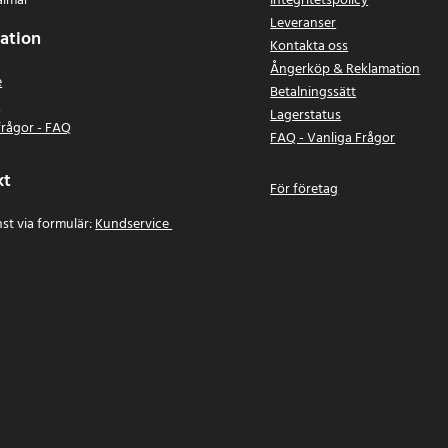
almar
Integritetspolicy
Leveranser
ation
Kontakta oss
Ångerköp & Reklamation
e
Betalningssätt
n
Lagerstatus
frågor - FAQ
FAQ - Vanliga Frågor
kt
För företag
st via formulär:
Kundservice