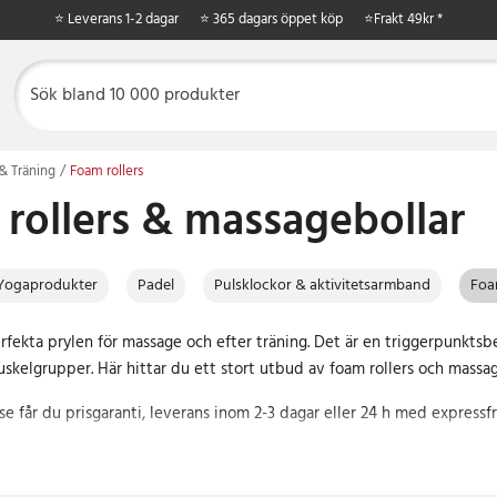
⭐ Leverans 1-2 dagar
⭐ 365 dagars öppet köp
⭐
Frakt 49kr *
& Träning
Foam rollers
rollers & massagebollar
Yogaprodukter
Padel
Pulsklockor & aktivitetsarmband
Foa
rfekta prylen för massage och efter träning. Det är en triggerpunkts
skelgrupper. Här hittar du ett stort utbud av foam rollers och massag
se får du prisgaranti, leverans inom 2-3 dagar eller 24 h med expressf