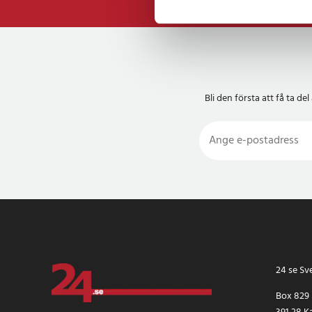
Bli den första att få ta 
24 se Sv
Box 829