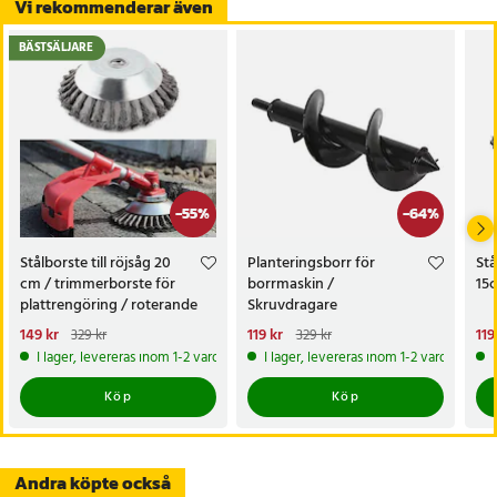
Vi rekommenderar även
BÄSTSÄLJARE
-
55
%
-
64
%
Stålborste till röjsåg 20
Planteringsborr för
Stå
cm / trimmerborste för
borrmaskin /
15
plattrengöring / roterande
Skruvdragare
ogräsborste
Nuvarande pris
149 kr
:
Nuvarande pris
119 kr
:
Nu
119
329 kr
329 kr
149 kr
Tidigare pris
:
329 kr
119 kr
Tidigare pris
:
329 kr
119
I lager, levereras inom 1-2 vardagar
I lager, levereras inom 1-2 vardagar
Köp
Köp
Andra köpte också