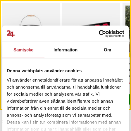
Samtycke
Information
Om
Mustang Grillhink - Party
LED Väckarklocka med
Pe
Bucket
röda siffror - Svart
ba
Denna webbplats använder cookies
tr
Vi använder enhetsidentifierare för att anpassa innehållet
te
Pris
249 kr
:
249 kr
Pris
129 kr
:
129 kr
Nu
269
269
och annonserna till användarna, tillhandahålla funktioner
Just nu har vi bara 3 kvar av denna produkt
I lager, levereras inom 1-2 vardagar
för sociala medier och analysera vår trafik. Vi
Köp
Köp
vidarebefordrar även sådana identifierare och annan
information från din enhet till de sociala medier och
annons- och analysföretag som vi samarbetar med.
Senast besökta
Dessa kan i sin tur kombinera informationen med annan
information som du har tillhandahållit eller som de har