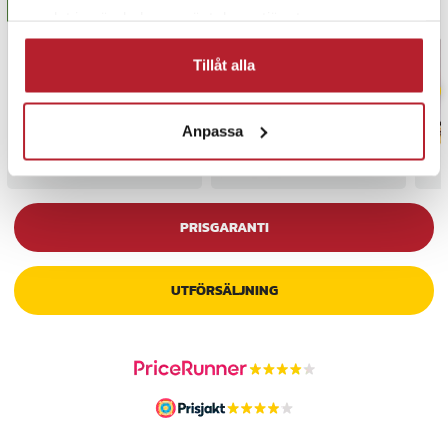
BÄSTSÄLJARE
BÄSTSÄLJARE
samlat in när du har använt deras tjänster.
Tillåt alla
Anpassa
PRISGARANTI
UTFÖRSÄLJNING