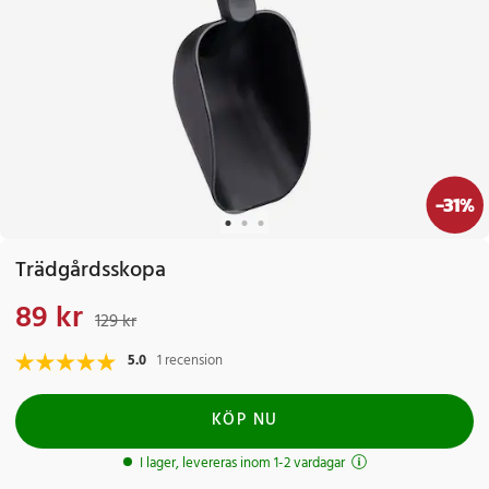
-
31
%
Trädgårdsskopa
89 kr
Nuvarande pris
:
89 kr
Tidigare pris
:
129 kr
129 kr
5.0
1 recension
KÖP NU
I lager, levereras inom 1-2 vardagar