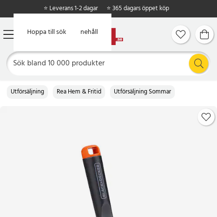
⭐ Leverans 1-2 dagar
⭐ 365 dagars öppet köp
Hoppa till huvudinnehåll
Hoppa till sök
Utförsäljning
Rea Hem & Fritid
Utförsäljning Sommar