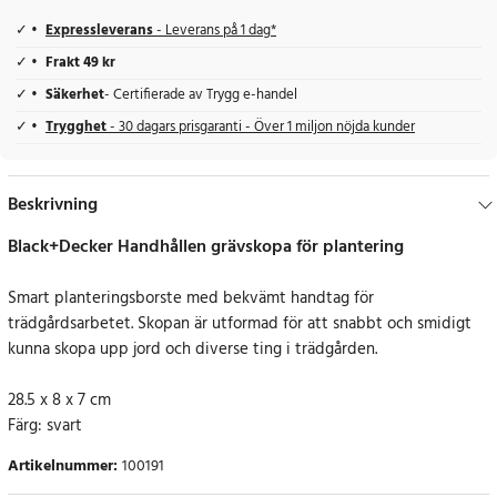
Expressleverans
- Leverans på 1 dag*
Frakt 49 kr
Säkerhet
- Certifierade av Trygg e-handel
Trygghet
- 30 dagars prisgaranti - Över 1 miljon nöjda kunder
Beskrivning
Black+Decker Handhållen grävskopa för plantering
Smart planteringsborste med bekvämt handtag för
trädgårdsarbetet. Skopan är utformad för att snabbt och smidigt
kunna skopa upp jord och diverse ting i trädgården.
28.5 x 8 x 7 cm
Färg: svart
Artikelnummer
:
100191