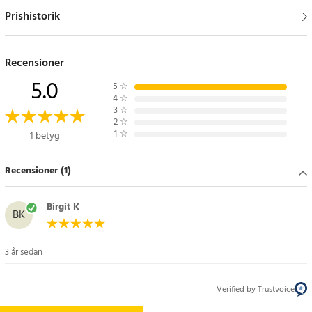
Prishistorik
Recensioner
5.0
5
☆
4
☆
3
☆
2
☆
1
☆
1 betyg
Recensioner (1)
Birgit K
BK
3 år sedan
Verified by Trustvoice