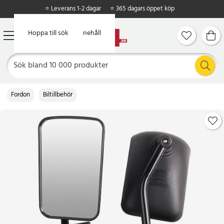
⭐ Leverans 1-2 dagar
⭐ 365 dagars öppet köp
Hoppa till huvudinnehåll
Hoppa till sök
Fordon
Biltillbehör