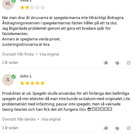
Vesa L
VL
När man drar åt skruvarna är spegelarmarna inte tillräckligt åtdragna.
Åtdragningsreserven i spegelarmarnas fästen håller på att ta slut.
Jag åtgärdade problemet genom att göra ett bredare spår för
fästelementen.
Annars är speglarna värda priset.
Justeringsskruvarna är bra.
Översatt från finska
•
Visa original
2 år sedan
John L
JL
Produkten är ok. Spegeln skulle användas för att förlänga den befintliga
spegeln på min elskoter då man inte kunde se bakom med originalet. Lite
problematiskt med infästning, passar inte spegeln, men så vaknade
Georg Gearløs och han fick det att fungera. Osv 😎💥💥💥💥💥
Översatt från danska
•
Visa original
3 år sedan