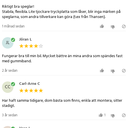
Riktigt bra speglar!
Stabila, flexibla. Lite tjockare tryckplatta som låser, blir inga märken på
1 månad sedan
Jöran L
JL
Fungerar bra till min bil. Mycket bättre än mina andra som spändes fast
med gummiband.
2 år sedan
Carl-Arne C
CC
Har haft samma tidigare, dom bästa som finns, enkla att montera, sitter
stadigt.
3 år sedan
1