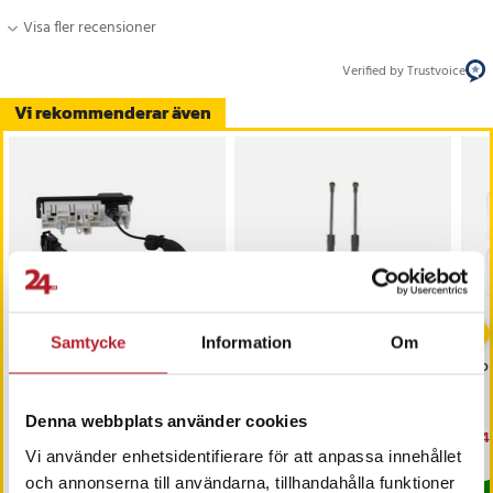
Visa fler recensioner
Verified by Trustvoice
Vi rekommenderar även
-
67
%
Samtycke
Information
Om
Backkamera till Audi -
Gastryckfjäder till
Sol
ersätter 5N0827566AA
bagagelucka BMW
Z4/E85/E86
Denna webbplats använder cookies
Pris
549 kr
:
549 kr
Nuvarande pris
89 kr
:
Nu
1 4
269 kr
89 kr
Tidigare pris
:
269 kr
1 4
Vi använder enhetsidentifierare för att anpassa innehållet
I lager, levereras inom 1-2 vardagar
I lager, levereras inom 1-2 vardagar
och annonserna till användarna, tillhandahålla funktioner