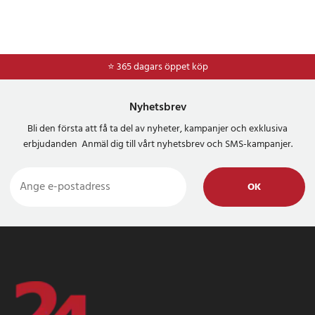
⭐ 365 dagars öppet köp
⭐
Frakt 49kr *
Nyhetsbrev
Bli den första att få ta del av nyheter, kampanjer och exklusiva
erbjudanden Anmäl dig till vårt nyhetsbrev och SMS-kampanjer.
OK