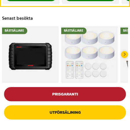
Senast besökta
BÄSTSÄLJARE
BÄSTSÄLJARE
BÄS
PRISGARANTI
UTFÖRSÄLJNING