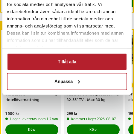
Köp
Köp
för sociala medier och analysera vår trafik. Vi
vidarebefordrar även sådana identifierare och annan
information från din enhet till de sociala medier och
Andra köpte också
annons- och analysföretag som vi samarbetar med.
Dessa kan i sin tur kombinera informationen med annan
information som du har tillhandahållit eller som de har
samlat in när du har använt deras tjänster.
Tillåt alla
Anpassa
Värdebevis
Full Motion väggfäste för
Dra
Hotellövernattning
32-55" TV - Max 30 kg
ell
Pris
1 500 kr
:
1 500 kr
Pris
299 kr
:
299 kr
Pri
199
I lager, levereras inom 1-2 vardagar
Kommer i lager 2026-08-07
Köp
Köp