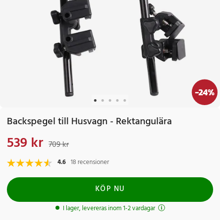
-
24
%
Backspegel till Husvagn - Rektangulära
539 kr
Nuvarande pris
:
539 kr
Tidigare pris
:
709 kr
709 kr
4.6
18 recensioner
KÖP NU
I lager, levereras inom 1-2 vardagar