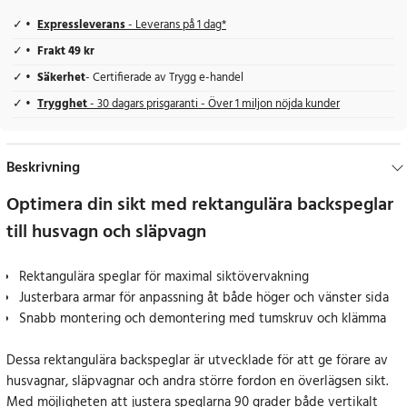
Expressleverans
- Leverans på 1 dag*
Frakt 49 kr
Säkerhet
- Certifierade av Trygg e-handel
Trygghet
- 30 dagars prisgaranti - Över 1 miljon nöjda kunder
Beskrivning
Optimera din sikt med rektangulära backspeglar
till husvagn och släpvagn
Rektangulära speglar för maximal siktövervakning
Justerbara armar för anpassning åt både höger och vänster sida
Snabb montering och demontering med tumskruv och klämma
Dessa rektangulära backspeglar är utvecklade för att ge förare av
husvagnar, släpvagnar och andra större fordon en överlägsen sikt.
Med möjligheten att justera speglarna 90 grader både vertikalt