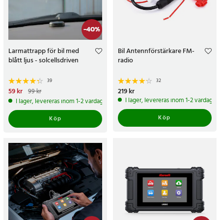
-
40
%
Larmattrapp för bil med
Bil Antennförstärkare FM-
blått ljus - solcellsdriven
radio
39
32
Nuvarande pris
59 kr
:
59 kr
Tidigare
Pris
219 kr
:
219 kr
99 kr
pris
:
99 kr
I lager, levereras inom 1-2 vardagar
I lager, levereras inom 1-2 vardagar
Köp
Köp