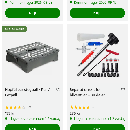
Kommer i lager 2026-08-28
Kommer i lager 2026-09-19
Köp
Köp
BÄSTSÄLJARE
Hopfällbar stegpall / Pall /
Reparationskit för
Fotpall
bilventiler – 30 delar
99
3
Pris
199 kr
:
199 kr
Pris
279 kr
:
279 kr
I lager, levereras inom 1-2 vardagar
I lager, levereras inom 1-2 vardagar
Köp
Köp