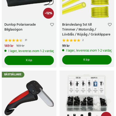
-
12
%
Dunlop Polariserade
Bränsleslang 5st till
Bilglasögon
Trimmer / Motorsåg /
Lövblås / Röjsåg / Gräsklippare
- 4 storlekar á 1,5meter
31
2
Nuvarande pris
149 kr
:
149 kr
Tidigare
Pris
99 kr
:
99 kr
169 kr
pris
:
169 kr
I lager, levereras inom 1-2 vardagar
I lager, levereras inom 1-2 vardagar
Köp
Köp
BÄSTSÄLJARE