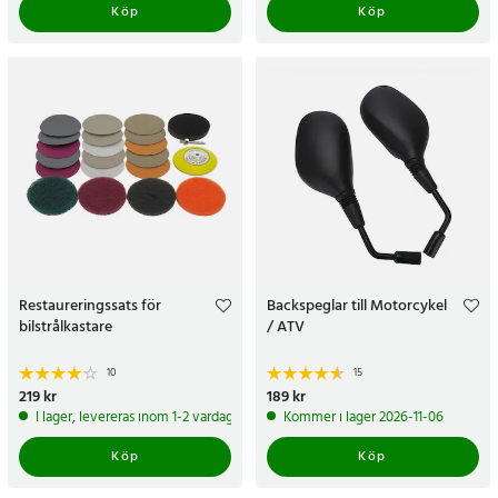
Köp
Köp
Restaureringssats för
Backspeglar till Motorcykel
bilstrålkastare
/ ATV
10
15
Pris
219 kr
:
219 kr
Pris
189 kr
:
189 kr
I lager, levereras inom 1-2 vardagar
Kommer i lager 2026-11-06
Köp
Köp