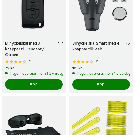
Bilnyckelskal med 3
Bilnyckelskal Smart med 4
knappar till Peugeot /
knappar till Saab
Citroen
21
15
Pris
79 kr
:
79 kr
Pris
119 kr
:
119 kr
I lager, levereras inom 1-2 vardagar
I lager, levereras inom 1-2 vardagar
Köp
Köp