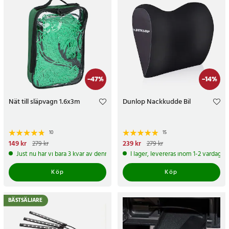
-
47
%
-
14
%
Nät till släpvagn 1.6x3m
Dunlop Nackkudde Bil
10
15
Nuvarande pris
149 kr
:
149 kr
Tidigare
Nuvarande pris
239 kr
:
239 kr
Tidigare
279 kr
279 kr
pris
:
279 kr
pris
:
279 kr
Just nu har vi bara 3 kvar av denna produkt
I lager, levereras inom 1-2 vardagar
Köp
Köp
BÄSTSÄLJARE