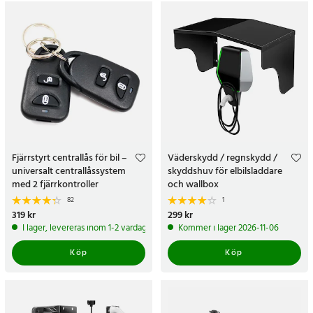
Fjärrstyrt centrallås för bil –
Väderskydd / regnskydd /
universalt centrallåssystem
skyddshuv för elbilsladdare
med 2 fjärrkontroller
och wallbox
82
1
Pris
319 kr
:
319 kr
Pris
299 kr
:
299 kr
I lager, levereras inom 1-2 vardagar
Kommer i lager 2026-11-06
Köp
Köp