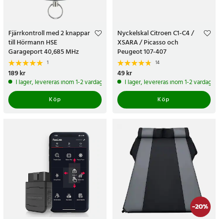
Fjärrkontroll med 2 knappar
Nyckelskal Citroen C1-C4 /
till Hörmann HSE
XSARA / Picasso och
Garageport 40,685 MHz
Peugeot 107-407
1
14
Pris
189 kr
:
189 kr
Pris
49 kr
:
49 kr
I lager, levereras inom 1-2 vardagar
I lager, levereras inom 1-2 vardagar
Köp
Köp
-
20
%