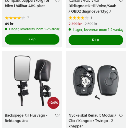
Kompakt papperskorg för
iCarsoft VOL V4.0
bilen i hållbar ABS-plast
Bildiagnostik till Volvo/Saab
/ OBD2 diagnosverktyg /
felkodsläsare bil
7
6
Pris
49 kr
:
49 kr
Nuvarande pris
2 399 kr
:
2 699 kr
2 399 kr
Tidigare pris
:
2 699 kr
I lager, levereras inom 1-2 vardagar
I lager, levereras inom 1-2 vardagar
Köp
Köp
-
24
%
Backspegel till Husvagn -
Nyckelskal Renault Modus /
Rektangulära
Clio / Kangoo / Twingo - 2
knappar