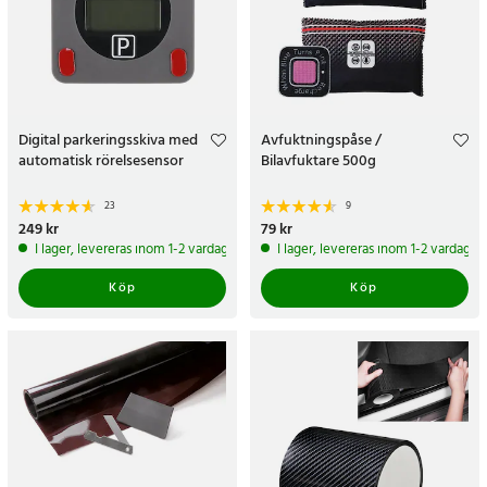
Digital parkeringsskiva med
Avfuktningspåse /
automatisk rörelsesensor
Bilavfuktare 500g
23
9
Pris
249 kr
:
249 kr
Pris
79 kr
:
79 kr
I lager, levereras inom 1-2 vardagar
I lager, levereras inom 1-2 vardagar
Köp
Köp