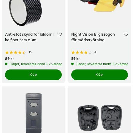
Anti-stöt skydd för bildörr i
Night Vision Bilglasögon
kolfiber 5cm x 3m
för mörkerkörning
35
43
Pris
89 kr
:
89 kr
Pris
59 kr
:
59 kr
I lager, levereras inom 1-2 vardagar
I lager, levereras inom 1-2 vardagar
Köp
Köp