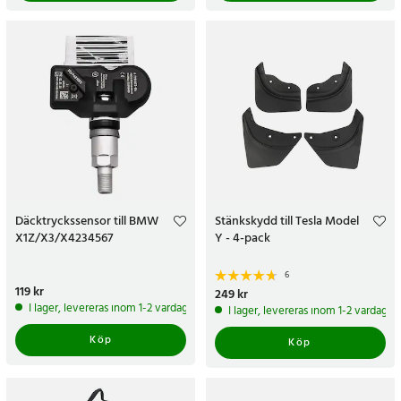
Däcktryckssensor till BMW
Stänkskydd till Tesla Model
X1Z/X3/X4234567
Y - 4-pack
6
Pris
119 kr
:
119 kr
Pris
249 kr
:
249 kr
I lager, levereras inom 1-2 vardagar
I lager, levereras inom 1-2 vardagar
Köp
Köp