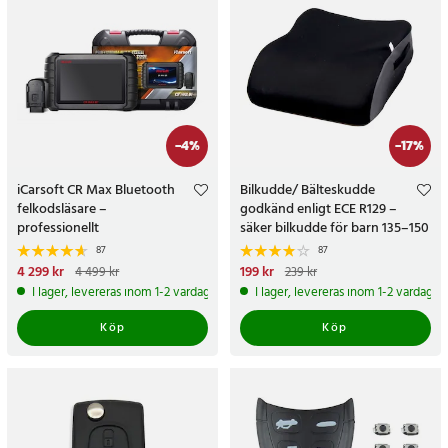
-
4
%
-
17
%
iCarsoft CR Max Bluetooth
Bilkudde/ Bälteskudde
felkodsläsare –
godkänd enligt ECE R129 –
professionellt
säker bilkudde för barn 135–150
bildiagnosverktyg med trådlös
cm
87
87
OBD-anslutning
Nuvarande pris
4 299 kr
:
Nuvarande pris
199 kr
:
199 kr
Tidigare
4 499 kr
239 kr
4 299 kr
Tidigare pris
:
4 499 kr
pris
:
239 kr
I lager, levereras inom 1-2 vardagar
I lager, levereras inom 1-2 vardagar
Köp
Köp