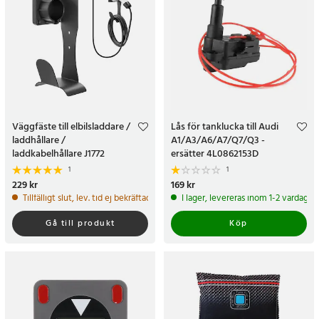
Väggfäste till elbilsladdare /
Lås för tanklucka till Audi
laddhållare /
A1/A3/A6/A7/Q7/Q3 -
laddkabelhållare J1772
ersätter 4L0862153D
1
1
Pris
229 kr
:
229 kr
Pris
169 kr
:
169 kr
Tillfälligt slut, lev. tid ej bekräftad.
I lager, levereras inom 1-2 vardagar
Gå till produkt
Köp