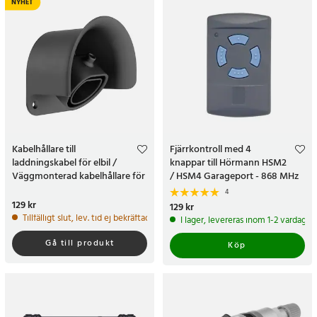
NYHET
Kabelhållare till
Fjärrkontroll med 4
laddningskabel för elbil /
knappar till Hörmann HSM2
Väggmonterad kabelhållare för
/ HSM4 Garageport - 868 MHz
elbilsladdare
4
Pris
129 kr
:
129 kr
Pris
129 kr
:
129 kr
Tillfälligt slut, lev. tid ej bekräftad.
I lager, levereras inom 1-2 vardagar
Gå till produkt
Köp