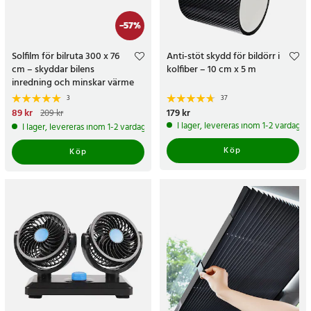
-
57
%
Solfilm för bilruta 300 x 76
Anti-stöt skydd för bildörr i
cm – skyddar bilens
kolfiber – 10 cm x 5 m
inredning och minskar värme
3
37
Nuvarande pris
89 kr
:
89 kr
Tidigare
Pris
179 kr
:
179 kr
209 kr
pris
:
209 kr
I lager, levereras inom 1-2 vardagar
I lager, levereras inom 1-2 vardagar
Köp
Köp