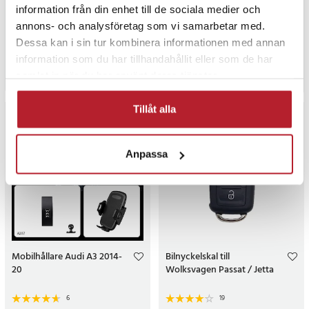
nyckelskal för Volvo S60r S80
51117338569
information från din enhet till de sociala medier och
V70 XC70 XC90
3
annons- och analysföretag som vi samarbetar med.
Pris
99 kr
:
99 kr
Pris
119 kr
:
119 kr
Dessa kan i sin tur kombinera informationen med annan
Tillfälligt slut, lev. tid ej bekräftad.
Tillfälligt slut, lev. tid ej bekräftad.
information som du har tillhandahållit eller som de har
Gå till produkt
Gå till produkt
samlat in när du har använt deras tjänster.
Tillåt alla
Anpassa
Mobilhållare Audi A3 2014-
Bilnyckelskal till
20
Wolksvagen Passat / Jetta
6
19