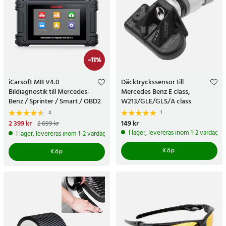
-
11
%
iCarsoft MB V4.0
Däcktryckssensor till
Bildiagnostik till Mercedes-
Mercedes Benz E class,
Benz / Sprinter / Smart / OBD2
W213/GLE/GLS/A class
diagnosverktyg / felkodsläsare
4
1
bil
Nuvarande pris
2 399 kr
:
Pris
149 kr
:
149 kr
2 699 kr
2 399 kr
Tidigare pris
:
2 699 kr
I lager, levereras inom 1-2 vardagar
I lager, levereras inom 1-2 vardagar
Köp
Köp