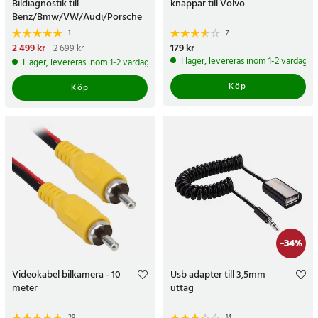
Bildiagnostik till
knappar till Volvo
Benz/Bmw/VW/Audi/Porsche
/ OBD2 diagnosverktyg /
1
7
felkodsläsare bil
Nuvarande pris
2 499 kr
:
Pris
179 kr
:
179 kr
2 699 kr
2 499 kr
Tidigare pris
:
2 699 kr
I lager, levereras inom 1-2 vardagar
I lager, levereras inom 1-2 vardagar
Köp
Köp
-
34
%
Videokabel bilkamera - 10
Usb adapter till 3,5mm
meter
uttag
29
14