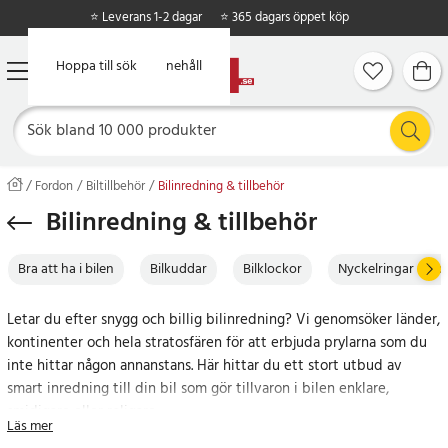
⭐ Leverans 1-2 dagar
⭐ 365 dagars öppet köp
Hoppa till huvudinnehåll
Hoppa till sök
Fordon
Biltillbehör
Bilinredning & tillbehör
Bilinredning & tillbehör
Bra att ha i bilen
Bilkuddar
Bilklockor
Nyckelringar & fod
Letar du efter snygg och billig bilinredning? Vi genomsöker länder,
kontinenter och hela stratosfären för att erbjuda prylarna som du
inte hittar någon annanstans. Här hittar du ett stort utbud av
smart inredning till din bil som gör tillvaron i bilen enklare,
smidigare eller roligare.
Läs mer