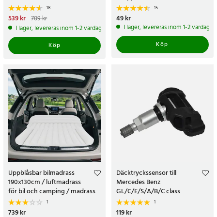
18
15
Nuvarande pris
539 kr
:
539 kr
Tidigare
Pris
49 kr
:
49 kr
709 kr
pris
:
709 kr
I lager, levereras inom 1-2 vardagar
I lager, levereras inom 1-2 vardagar
Köp
Köp
Uppblåsbar bilmadrass
Däcktryckssensor till
190x130cm / luftmadrass
Mercedes Benz
för bil och camping / madrass
GL/C/E/S/A/B/C class
till baksäte / resesäng med
1
1
pump
Pris
739 kr
:
739 kr
Pris
119 kr
:
119 kr