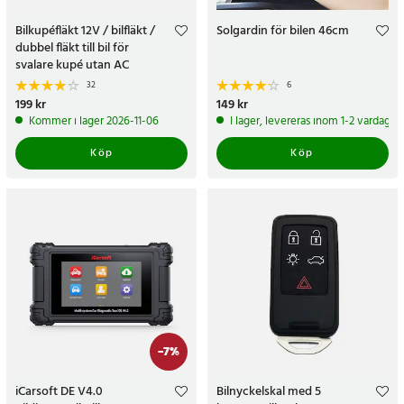
Bilkupéfläkt 12V / bilfläkt /
Solgardin för bilen 46cm
dubbel fläkt till bil för
svalare kupé utan AC
32
6
Pris
199 kr
:
199 kr
Pris
149 kr
:
149 kr
Kommer i lager 2026-11-06
I lager, levereras inom 1-2 vardagar
Köp
Köp
-
7
%
iCarsoft DE V4.0
Bilnyckelskal med 5