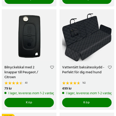
Bilnyckelskal med 2
Vattentätt baksätesskydd -
knappar till Peugeot /
Perfekt för dig med hund
Citroen
40
142
Pris
79 kr
:
79 kr
Pris
499 kr
:
499 kr
I lager, levereras inom 1-2 vardagar
I lager, levereras inom 1-2 vardagar
Köp
Köp