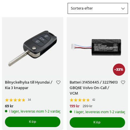
På 24.se får du alltid prisgaranti, 365 dagars öppet köp och
Sortera efter
leverans inom 2-3 dagar eller 24 h med expressfrakt. Köp
bilinredning online idag!
-
33
%
Bilnyckelhylsa till Hyundai /
Batteri 31450445 / 32279613
Kia 3 knappar
GBQ6E Volvo On-Call /
VCM
34
42
Pris
69 kr
:
69 kr
Nuvarande pris
199 kr
:
199 kr
Tidigare
299 kr
pris
:
299 kr
I lager, levereras inom 1-2 vardagar
I lager, levereras inom 1-2 vardagar
Köp
Köp