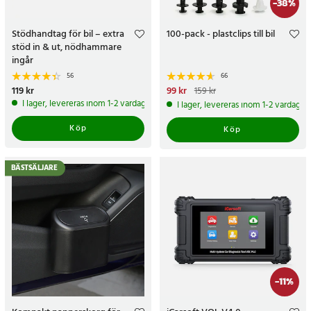
-
38
%
Stödhandtag för bil – extra
100-pack - plastclips till bil
stöd in & ut, nödhammare
ingår
56
66
Pris
119 kr
:
119 kr
Nuvarande pris
99 kr
:
99 kr
Tidigare
159 kr
pris
:
159 kr
I lager, levereras inom 1-2 vardagar
I lager, levereras inom 1-2 vardagar
Köp
Köp
BÄSTSÄLJARE
-
11
%