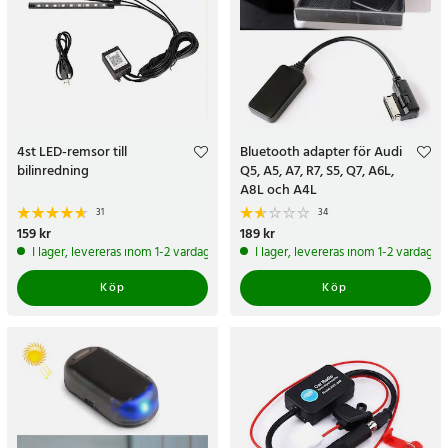
4st LED-remsor till
Bluetooth adapter för Audi
bilinredning
Q5, A5, A7, R7, S5, Q7, A6L,
A8L och A4L
31
34
Pris
159 kr
:
159 kr
Pris
189 kr
:
189 kr
I lager, levereras inom 1-2 vardagar
I lager, levereras inom 1-2 vardagar
Köp
Köp