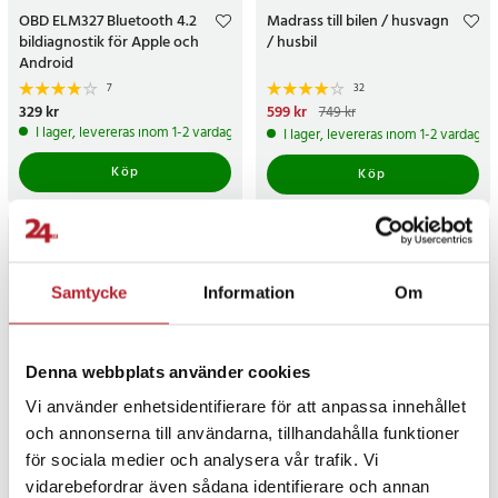
OBD ELM327 Bluetooth 4.2
Madrass till bilen / husvagn
bildiagnostik för Apple och
/ husbil
Android
7
32
Pris
329 kr
:
329 kr
Nuvarande pris
599 kr
:
599 kr
Tidigare
749 kr
pris
:
749 kr
I lager, levereras inom 1-2 vardagar
I lager, levereras inom 1-2 vardagar
Köp
Köp
Samtycke
Information
Om
Denna webbplats använder cookies
Vi använder enhetsidentifierare för att anpassa innehållet
och annonserna till användarna, tillhandahålla funktioner
för sociala medier och analysera vår trafik. Vi
Fällbart bilnyckelskal för
Kromfärgad sidopanel till
vidarebefordrar även sådana identifierare och annan
Volvo, 5 knappar /
BMW X3 / X4 – ersätter