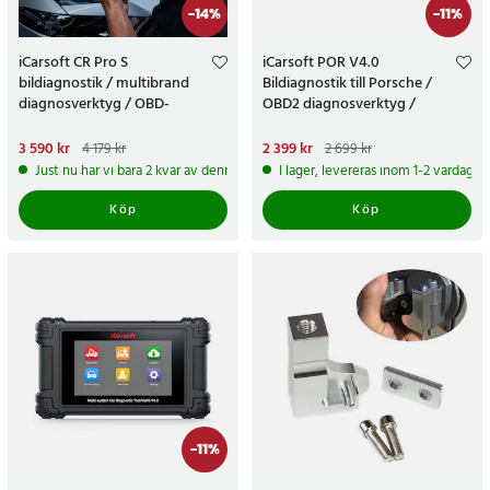
-
14
%
-
11
%
iCarsoft CR Pro S
iCarsoft POR V4.0
bildiagnostik / multibrand
Bildiagnostik till Porsche /
diagnosverktyg / OBD-
OBD2 diagnosverktyg /
felkodsläsare för bil
felkodsläsare bil
Nuvarande pris
3 590 kr
:
Nuvarande pris
2 399 kr
:
4 179 kr
2 699 kr
3 590 kr
Tidigare pris
:
4 179 kr
2 399 kr
Tidigare pris
:
2 699 kr
Just nu har vi bara 2 kvar av denna produkt
I lager, levereras inom 1-2 vardagar
Köp
Köp
-
11
%