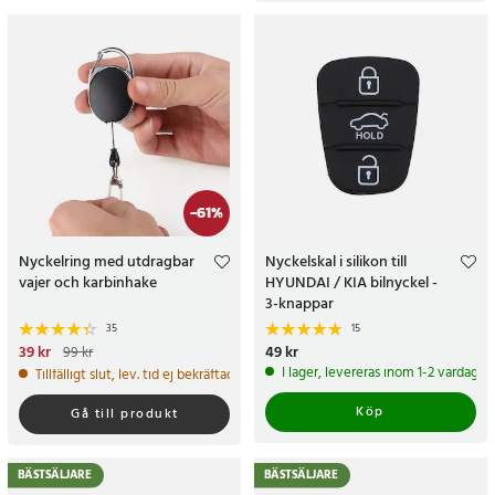
-
61
%
Nyckelring med utdragbar
Nyckelskal i silikon till
vajer och karbinhake
HYUNDAI / KIA bilnyckel -
3-knappar
35
15
Nuvarande pris
39 kr
:
39 kr
Tidigare
Pris
49 kr
:
49 kr
99 kr
pris
:
99 kr
I lager, levereras inom 1-2 vardagar
Tillfälligt slut, lev. tid ej bekräftad.
Köp
Gå till produkt
BÄSTSÄLJARE
BÄSTSÄLJARE