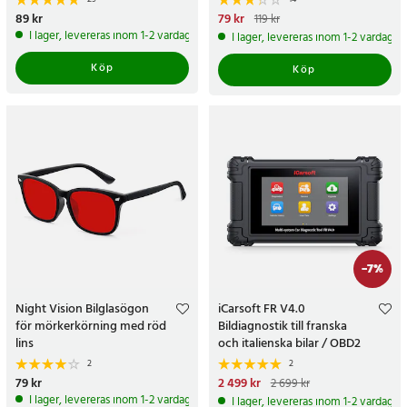
Pris
89 kr
:
89 kr
Nuvarande pris
79 kr
:
79 kr
Tidigare
119 kr
pris
:
119 kr
I lager, levereras inom 1-2 vardagar
I lager, levereras inom 1-2 vardagar
Köp
Köp
-
7
%
Night Vision Bilglasögon
iCarsoft FR V4.0
för mörkerkörning med röd
Bildiagnostik till franska
lins
och italienska bilar / OBD2
diagnosverktyg / felkodsläsare
2
2
bil
Pris
79 kr
:
79 kr
Nuvarande pris
2 499 kr
:
2 699 kr
2 499 kr
Tidigare pris
:
2 699 kr
I lager, levereras inom 1-2 vardagar
I lager, levereras inom 1-2 vardagar