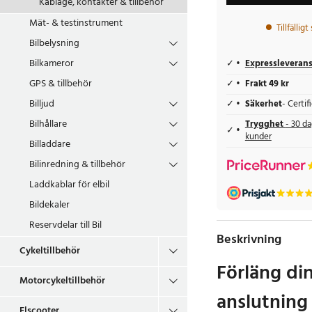
Kablage, kontakter & tillbehör
Mät- & testinstrument
Tillfällig
Bilbelysning
Bilkameror
Expressleveran
GPS & tillbehör
Frakt 49 kr
Billjud
Säkerhet
- Certi
Bilhållare
Trygghet
- 30 da
kunder
Billaddare
Bilinredning & tillbehör
Laddkablar för elbil
Bildekaler
Reservdelar till Bil
Beskrivning
Cykeltillbehör
Förläng di
Motorcykeltillbehör
anslutning 
Elscooter