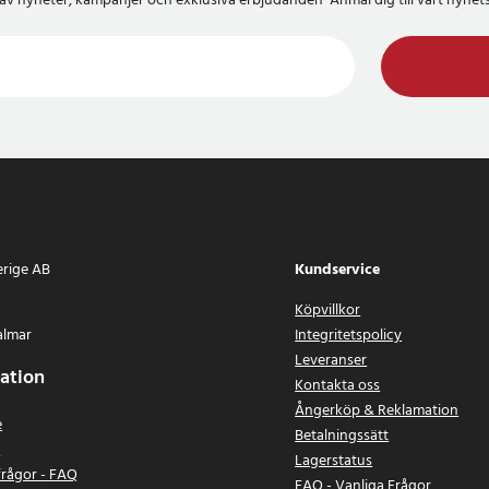
del av nyheter, kampanjer och exklusiva erbjudanden Anmäl dig till vårt nyh
erige AB
Kundservice
Köpvillkor
almar
Integritetspolicy
Leveranser
ation
Kontakta oss
Ångerköp & Reklamation
e
Betalningssätt
n
Lagerstatus
frågor - FAQ
FAQ - Vanliga Frågor