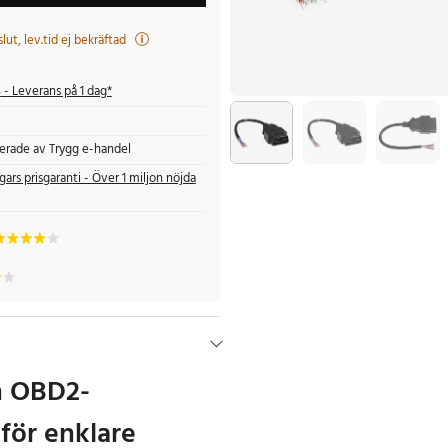
t slut, lev.tid ej bekräftad
s
- Leverans på 1 dag*
fierade av Trygg e-handel
gars prisgaranti - Över 1 miljon nöjda
n OBD2-
för enklare