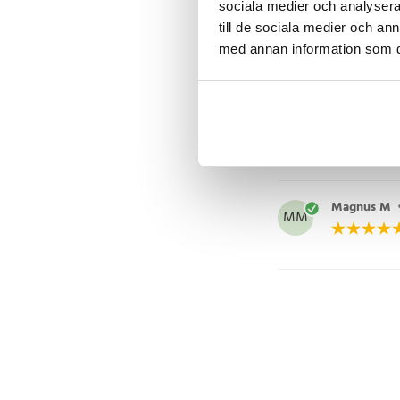
sociala medier och analysera 
till de sociala medier och a
Per
•
5 mån
P
med annan information som du 
Juho H
•
7 
JH
Magnus M
MM