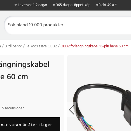
⭐ Leverans 1-2 dagar
⭐ 365 dagars öppet köp
⭐
Frakt 49kr *
n
Biltillbehör
Felkodsläsare OBD2
OBD2 förlängningskabel 16-pin hane 60 cm
ängningskabel
ne 60 cm
5 recensioner
när varan är åter i lager