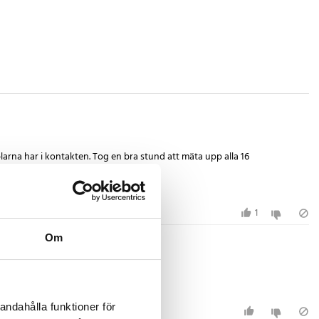
rna har i kontakten. Tog en bra stund att mäta upp alla 16
ör inkoppling mot bilens OBD2 port.
1
Om
andahålla funktioner för