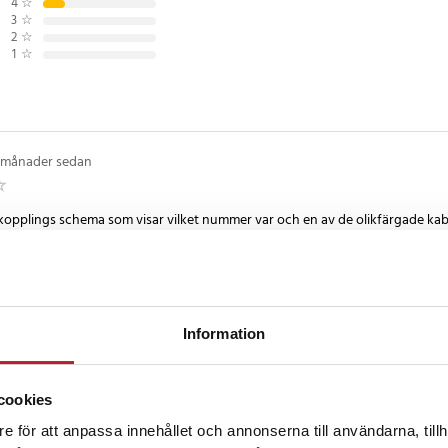
el användning
4
☆
3
☆
2
☆
d får du mer rörelsefrihet och
1
☆
ng av din OBD2-
abeln är kompatibel med de flesta
yg.
 månader sedan
e
kopplings schema som visar vilket nummer var och en av de olikfärgade kabla
 färg och nummer innan kabeln kunde användas... passade annars perfekt f
inkdosa för avläsning av felkoder i en Volvo 940 med hjälp av kabeln.
5
Information
 sedan
cookies
 gedigen ut
e för att anpassa innehållet och annonserna till användarna, tillh