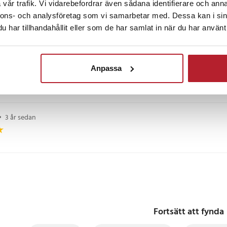
vår trafik. Vi vidarebefordrar även sådana identifierare och anna
nnons- och analysföretag som vi samarbetar med. Dessa kan i sin
ader sedan
har tillhandahållit eller som de har samlat in när du har använt 
månader sedan
Anpassa
•
3 år sedan
Fortsätt att fynda