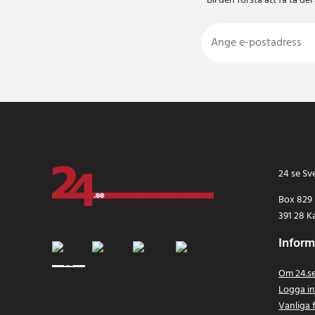
Bli den första att få ta 
24 se Sv
Box 829
391 28 K
Inform
Om 24.s
Logga i
Vanliga 