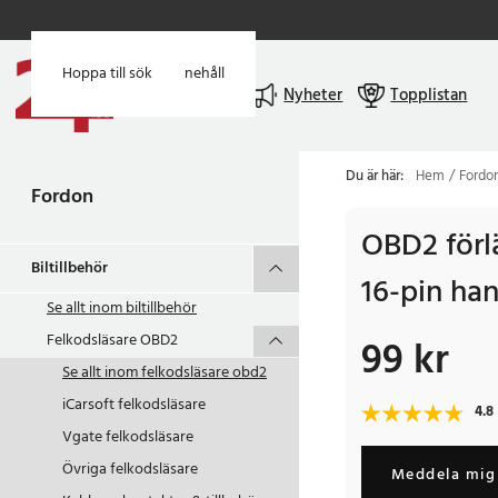
Hoppa till huvudinnehåll
Hoppa till sök
Meny
Nyheter
Topplistan
Du är här:
Hem
Fordo
Fordon
OBD2 förl
Biltillbehör
16-pin ha
Se allt inom
biltillbehör
Felkodsläsare OBD2
99 kr
Pris
:
99 kr
Se allt inom
felkodsläsare obd2
iCarsoft felkodsläsare
4.8
Vgate felkodsläsare
Övriga felkodsläsare
Meddela mig 