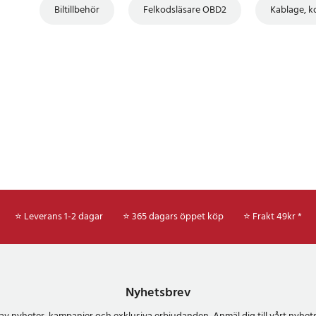
Biltillbehör
Felkodsläsare OBD2
Kablage, k
⭐ Leverans 1-2 dagar
⭐ 365 dagars öppet köp
⭐
Frakt 49kr *
Nyhetsbrev