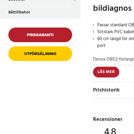
bildiagnos
Båttillbehör
Passar standard OB
Slitstark PVC-kabel
PRISGARANTI
60 cm längd för sm
port
UTFÖRSÄLJNING
Denna OBD2-förlängn
pålitligt tillbehör fö
LÄS MER
tillverkad i slitstar
hållbarhet och motst
korrosion.
Prishistorik
Genom att förlänga a
det enklare att koppl
när uttaget sitter svå
Recensioner
professionella verks
4.8