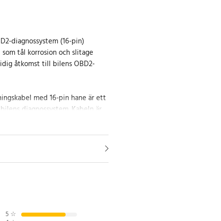
D2-diagnossystem (16-pin)
 som tål korrosion och slitage
idig åtkomst till bilens OBD2-
ingskabel med 16-pin hane är ett
r bilens diagnossystem. Kabeln är
kt PVC-material som ger lång
åndskraft mot slitage och
nslutningen till OBD2-porten blir
a in en diagnosscanner, särskilt
rtillgängligt. Perfekt för både
täder och hobbyanvändare.
5
☆