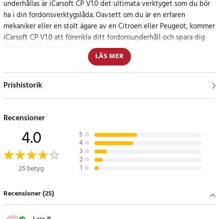
underhållas är iCarsoft CP V1.0 det ultimata verktyget som du bör
ha i din fordonsverktygslåda. Oavsett om du är en erfaren
mekaniker eller en stolt ägare av en Citroen eller Peugeot, kommer
iCarsoft CP V1.0 att förenkla ditt fordonsunderhåll och spara dig
både tid och pengar.
LÄS MER
Fullständig systemdiagnostik
Prishistorik
iCarsoft CP V1.0 är inte bara en felkodsläsare i mängden. Den är
utformad för att diagnostisera och nollställa felkoder i flera system
i din Citroen eller Peugeot. Med stöd för system som motor,
Recensioner
växellåda, ABS, airbag och många fler kan du snabbt och exakt
4.0
5
☆
identifiera och åtgärda problem.
4
☆
3
☆
2
☆
Användarvänlig design
1
☆
25 betyg
iCarsoft CP V1.0 har utrustats med en 2.8-tums LCD-skärm och
Recensioner (25)
tydliga silikonknappar som gör att du enkelt kan navigera och
använda enheten. Oavsett din erfarenhetsnivå kommer du att
uppskatta den intuitiva designen som iCarsoft CP V1.0 erbjuder.