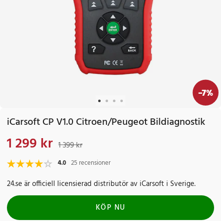
-
7
%
iCarsoft CP V1.0 Citroen/Peugeot Bildiagnostik
1 299 kr
Nuvarande pris
:
1 299 kr
Tidigare pris
:
1 399 kr
1 399 kr
4.0
25 recensioner
24.se är officiell licensierad distributör av iCarsoft i Sverige.
KÖP NU