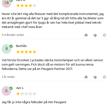
Lars B
LB
Brett stöd för testlägen
Haver icke lärt mig alla finesser med det komplicerade instrumentet, jag
äro 83 år gammal så det tar 5 ggr så lång tid att hitta alla faciliteter som
Det här diagnosverktyget stöder flera testlägen, inklusive
det antaglingen gjort för tjugo år sen har hela livet jobbat med teknik-
mekanik mek chef sista åren
CANBUS, ISO9141, KWP2000 och J1850, vilket ger dig omfattande
möjligheter att diagnostisera ditt fordon. Du kan läsa realtidsdata,
4 månader sedan
göra helsystemdiagnostik och mycket mer.
Burhån
B
Spara tid och pengar
Vid första försöket. Lyckades släcka motorlampan och se vilken sensor
Genom att äga iCarsoft CP V1.0 behöver du inte längre göra dyra
som gett varningen. Fick dock slå av motorn för att kunna rensa
besök hos mekaniker för att ta reda på vad som felar i din Citroen
felkoderna. Detta var på en Peugeot Partner 2017.
eller Peugeot. Du kan självständigt diagnostisera problem och fatta
3 år sedan
informerade beslut om underhåll och reparation.
Jan L
Så om du vill ha fullständig kontroll över din Citroen eller Peugeot
JL
och spara både tid och pengar på fordonsunderhåll, är iCarsoft CP
V1.0 den perfekta lösningen. Med dess kraftfulla funktioner och
Jag får ju inte några felkoder på min Peugeot
användarvänliga design är det ett oumbärligt verktyg.