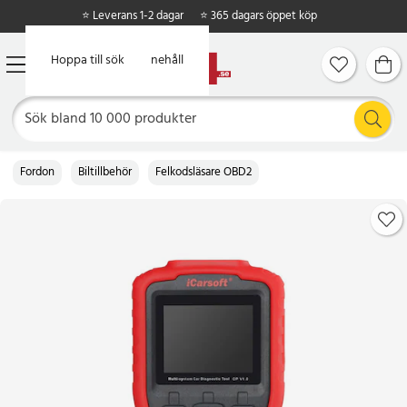
⭐ Leverans 1-2 dagar
⭐ 365 dagars öppet köp
Hoppa till huvudinnehåll
Hoppa till sök
Fordon
Biltillbehör
Felkodsläsare OBD2