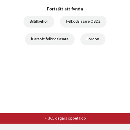
22. Visa och plotta realtidsdata i färggrafer med blixtsnabb
Fortsätt att fynda
uppdateringsfrekvens för bättre grafer och realtidsdataavläsningar.
23. Omfattande hjälp, inklusive OBD-parameter, lägesförklaringar
Biltillbehör
Felkodsläsare OBD2
och mer.
Specifikation:
iCarsoft felkodsläsare
Fordon
- Skärmstorlek: 2.8" - 320 x 240 px
- Skärmtyp: TFT LCD
- Strömförsörjning: 1.8W
- Storlek: 187,5 x 101 x 32 mm
- Färg: Röd, svart
*Se köpvillkoren för information om ångerrätt.
Artikelnummer
:
67639
⭐ 365 dagars öppet köp