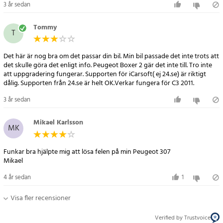
3 år sedan
Produktfunktioner:
Tommy
1. iCarsoft CP V1.0 kan göra allt - läser och rensar felkoder på de
T
flesta av systemen
såsom motor, växellåda, ABS och krockkudde etc.
Det här är nog bra om det passar din bil. Min bil passade det inte trots att
2. Stöd OBDII / EOBD Tio driftsätt
det skulle göra det enligt info. Peugeot Boxer 2 gär det inte till. Tro inte
att uppgradering fungerar. Supporten för iCarsoft( ej 24.se) är riktigt
3. Läser realtidsdata
dålig. Supporten från 24.se är helt OK.Verkar fungera för C3 2011.
4. Fullständig ECU-diagnos
5. Gäller det enda märket av alla modeller utrustade med OBDII-
3 år sedan
16DLC
6. Lätt att använda med lättanvända knappar och menyer
Mikael Karlsson
MK
7. Oljelampa/serviceåterställning: Återställ servicelampan.
8. Med funktionen Print Data kan du skriva ut diagnostiska data
Funkar bra hjälpte mig att lösa felen på min Peugeot 307
inspelade av skanningen
Mikael
verktyg eller anpassade testrapporter.
9. Batteritestet gör att du kan spänna batteriet med OBD-porten
4 år sedan
1
med hjälp av scanningsverktyget
Visa fler recensioner
när motorn startar
10. DTC-bibliotek för att leta upp när användaren använder detta
Verified by Trustvoice