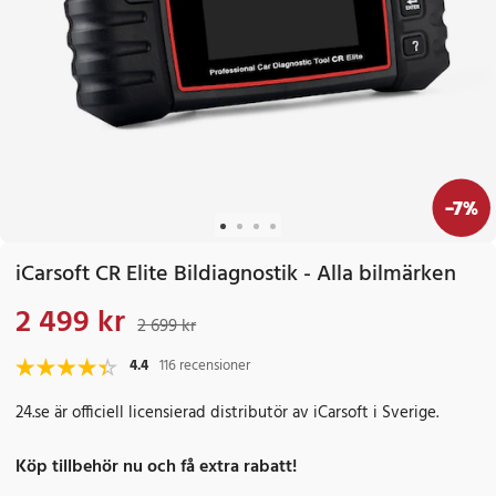
-
7
%
iCarsoft CR Elite Bildiagnostik - Alla bilmärken
2 499 kr
Nuvarande pris
:
2 499 kr
Tidigare pris
:
2 699 kr
2 699 kr
4.4
116 recensioner
24.se är officiell licensierad distributör av iCarsoft i Sverige.
Köp tillbehör nu och få extra rabatt!