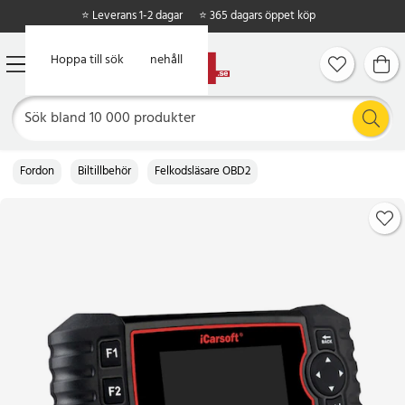
⭐ Leverans 1-2 dagar
⭐ 365 dagars öppet köp
Hoppa till huvudinnehåll
Hoppa till sök
Fordon
Biltillbehör
Felkodsläsare OBD2