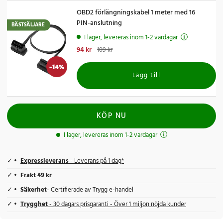
OBD2 förlängningskabel 1 meter med 16
PIN-anslutning
BÄSTSÄLJARE
I lager, levereras inom 1-2 vardagar
Nuvarande pris
94 kr
:
94 kr
Tidigare pris
:
109 kr
109 kr
-
14
%
Lägg till
KÖP NU
I lager, levereras inom 1-2 vardagar
Expressleverans
- Leverans på 1 dag*
Frakt 49 kr
Säkerhet
- Certifierade av Trygg e-handel
Trygghet
- 30 dagars prisgaranti - Över 1 miljon nöjda kunder