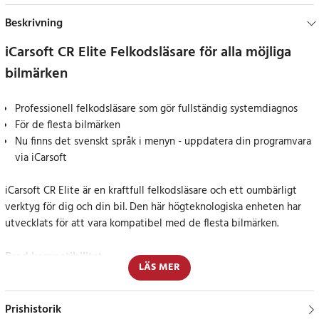
Beskrivning
iCarsoft CR Elite Felkodsläsare för alla möjliga
bilmärken
Professionell felkodsläsare som gör fullständig systemdiagnos
För de flesta bilmärken
Nu finns det svenskt språk i menyn - uppdatera din programvara
via iCarsoft
iCarsoft CR Elite är en kraftfull felkodsläsare och ett oumbärligt
verktyg för dig och din bil. Den här högteknologiska enheten har
utvecklats för att vara kompatibel med de flesta bilmärken.
Bred kompatibilitet
LÄS MER
iCarsoft CR Elite är en professionell felkodsläsare med extra stor
kompatibilitet och passar de flesta bilmodeller, inkluderat:
Prishistorik