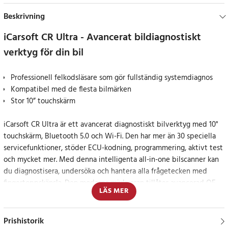
Beskrivning
iCarsoft CR Ultra - Avancerat bildiagnostiskt
verktyg för din bil
Professionell felkodsläsare som gör fullständig systemdiagnos
Kompatibel med de flesta bilmärken
Stor 10” touchskärm
iCarsoft CR Ultra är ett avancerat diagnostiskt bilverktyg med 10"
touchskärm, Bluetooth 5.0 och Wi-Fi. Den har mer än 30 speciella
servicefunktioner, stöder ECU-kodning, programmering, aktivt test
och mycket mer. Med denna intelligenta all-in-one bilscanner kan
du diagnostisera, undersöka och hantera alla frågetecken med
fingertoppskänsla. Den moderna mjukvaran tillåter avancerad OE
LÄS MER
diagnos och har tillgång till alla fordonsmoduler m.m.
Denna felkodsläsare från iCarsoft läser och tolkar koder för alla
Prishistorik