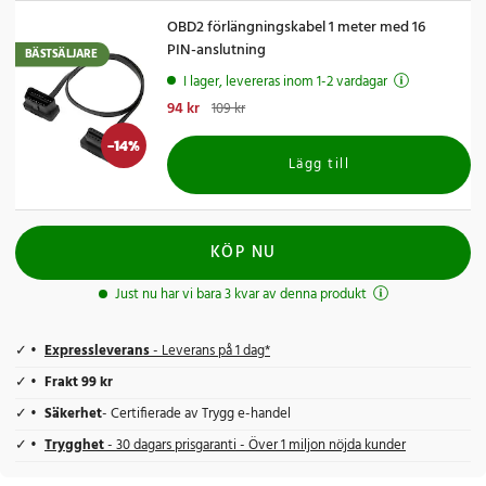
OBD2 förlängningskabel 1 meter med 16
PIN-anslutning
BÄSTSÄLJARE
I lager, levereras inom 1-2 vardagar
Nuvarande pris
94 kr
:
94 kr
Tidigare pris
:
109 kr
109 kr
-
14
%
Lägg till
KÖP NU
Just nu har vi bara 3 kvar av denna produkt
Expressleverans
- Leverans på 1 dag*
Frakt 99 kr
Säkerhet
- Certifierade av Trygg e-handel
Trygghet
- 30 dagars prisgaranti - Över 1 miljon nöjda kunder