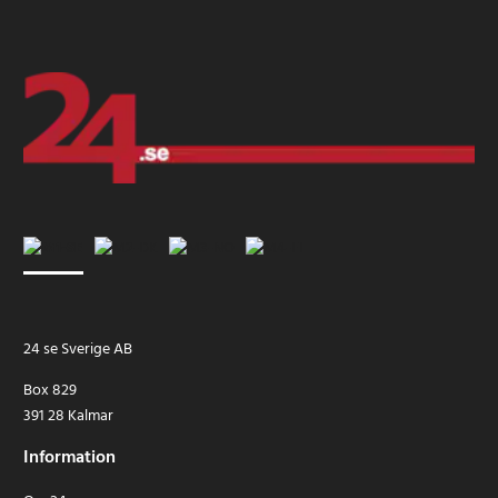
- Skärmstorlek: 10" - 1280 x 800 px
- Skärmtyp: Touchskärm
- Operativsystem: Android 10.0
- Anslutning: Bluetooth 5.0, Wi-Fi, WLAN 802. 11b/g/n
- Batterikapacitet: 6000 mAh
- RAM: 4GB
- ROM: 54GB
- Kamera: 8MP
- Input (DC): 5V/2.5A
- Färg: Svart
*Se köpvillkoren för information om ångerrätt.
24 se Sverige AB
Box 829
391 28 Kalmar
Information