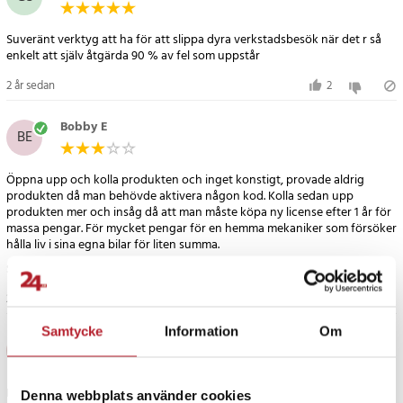
- Battery Management System (BMS): Registrerar nytt batteri till
BMS när batteriet byts ut.
Suveränt verktyg att ha för att slippa dyra verkstadsbesök när det r så
- Elektroniskt gasreglagesystem (ETC): Omlärning av
enkelt att själv åtgärda 90 % av fel som uppstår
gasreglervärdets kontrollvärde medan det är klart eller ersätter
2 år sedan
2
gasvärdet.
- ABS-Bleeding: Släpp luften för att återställa ABS-
Bobby E
BE
bromskänsligheten, eller lär dig igen när ABS byts ut.
- Injektorkodning: Lär om injektorns kontrollparameter medan
injektorn förnyas eller byts ut.
Öppna upp och kolla produkten och inget konstigt, provade aldrig
produkten då man behövde aktivera någon kod. Kolla sedan upp
- Stöd TPMS-programmeringstjänst: Det låter dig slå upp
produkten mer och insåg då att man måste köpa ny license efter 1 år för
däcksensor-ID från fordonets ECU, mata in TPMS-sensorbyte-ID och
massa pengar. För mycket pengar för en hemma mekaniker som försöker
testar sensorer.
hålla liv i sina egna bilar för liten summa.
- Återställning av AFS-huvudlampa innebär att det adaptiva
Stod inget om license på produkten
främre belysningssystemet kan vridas till vardera sidan, genom att
2 år sedan
8
2
trycka på knappen betyder de peka rakt framåt och vrids inte
längre när du vrider på ratten.
Samtycke
Information
Om
Richard
- Luftupphängning: Försök återställa den elektroniska
R
luftfjädringen med meddelandesystemet stäng alla dörrar bläddra
igenom meddelandesystemet gå till fjädringsåterställning eller av.
Positivt:
Denna webbplats använder cookies