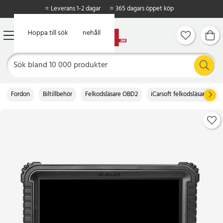
⭐ Leverans 1-2 dagar
⭐ 365 dagars öppet köp
Hoppa till huvudinnehåll
Hoppa till sök
Fordon
Biltillbehör
Felkodsläsare OBD2
iCarsoft felkodsläsare