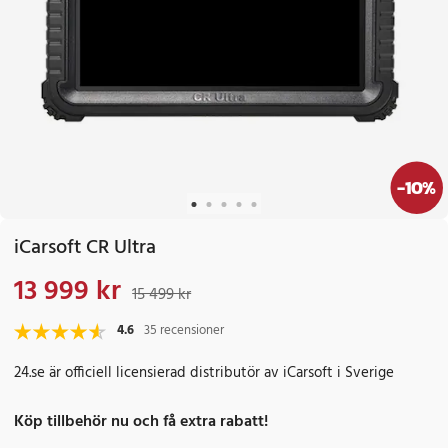
-
10
%
iCarsoft CR Ultra
13 999 kr
Nuvarande pris
:
13 999 kr
Tidigare pris
:
15 499 kr
15 499 kr
4.6
35 recensioner
24.se är officiell licensierad distributör av iCarsoft i Sverige
Köp tillbehör nu och få extra rabatt!