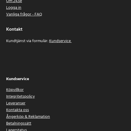
Om 24.se
Logga in
Vanliga frågor - FAQ
Kontakt
Kundtjänst via formulär:
Kundservice
Artikelnummer
:
87926
Kundservice
Köpvillkor
Integritetspolicy
Leveranser
Kontakta oss
Ångerköp & Reklamation
Betalningssätt
Lagerstatus