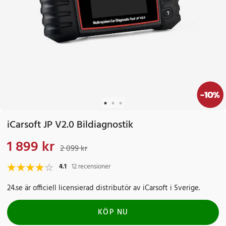
-
10
%
iCarsoft JP V2.0 Bildiagnostik
1 899 kr
Nuvarande pris
:
1 899 kr
Tidigare pris
:
2 099 kr
2 099 kr
4.1
12 recensioner
24.se är officiell licensierad distributör av iCarsoft i Sverige.
KÖP NU