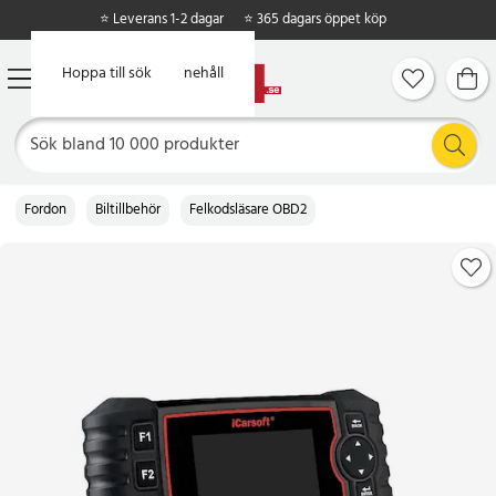
⭐ Leverans 1-2 dagar
⭐ 365 dagars öppet köp
Hoppa till huvudinnehåll
Hoppa till sök
Fordon
Biltillbehör
Felkodsläsare OBD2