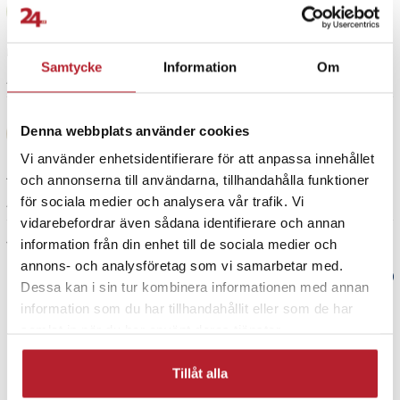
Rickard Berg
RB
Nu finns det svenskt språk i menyn - uppdatera din programvara
via iCarsoft.
Mycket bra.
Samtycke
Information
Om
4 år sedan
Diagnostiserar, läser och tar bort/nollställer felkoder och
instrumentpanelens varningsljus.
Ahmad Zafari
Exempel på felkoder:
Denna webbplats använder cookies
AZ
- SRS - varningslampa för krockkudde
Vi använder enhetsidentifierare för att anpassa innehållet
- Kontrollera Motorvarningslampan – kolla motor
Jag har trivs mest för era företaget som svarar mycket snabbt och bra .
och annonserna till användarna, tillhandahålla funktioner
- Transmission / Växellåda / Automatlåda
för sociala medier och analysera vår trafik. Vi
4 år sedan
- ABS-varningslampa
vidarebefordrar även sådana identifierare och annan
- Antispin/Tractioncontrol
Visa fler recensioner
information från din enhet till de sociala medier och
- Glödstiftets varningslampa
annons- och analysföretag som vi samarbetar med.
- EPC-varningslampa
Verified by Trustvoice
Dessa kan i sin tur kombinera informationen med annan
- Parkeringssensorns varningslampa
information som du har tillhandahållit eller som de har
- Suspension / Hjulupphängning
PRISGARANTI
samlat in när du har använt deras tjänster.
- Servostyrning
- VVS / Luftkonditioneringssystem
- Stöd för återställning av oljeservice/dags för service
Tillåt alla
UTFÖRSÄLJNING
- DPF regenerering och återställning