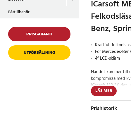
iCarsoft MB
Båttillbehör
Felkodsläs
Benz, Spri
PRISGARANTI
Kraftfull felkodslä
För Mercedes-Benz
UTFÖRSÄLJNING
4” LCD-skärm
När det kommer till 
kompromissa med kval
iCarsoft MB 3.0 det u
LÄS MER
hålla din Mercedes i
professionell mekani
användare, kommer iC
Prishistorik
diagnostiska process 
över din bil.