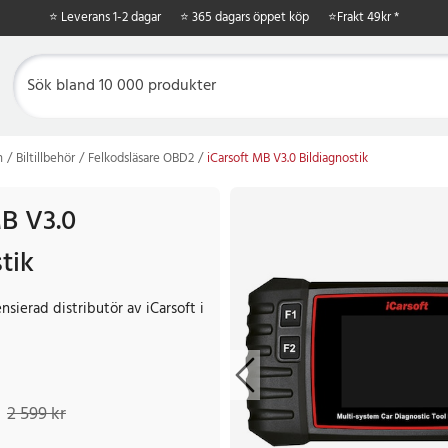
⭐ Leverans 1-2 dagar
⭐ 365 dagars öppet köp
⭐
Frakt 49kr *
n
Biltillbehör
Felkodsläsare OBD2
iCarsoft MB V3.0 Bildiagnostik
MB V3.0
tik
censierad distributör av iCarsoft i
9 kr
Tidigare pris
:
2 599 kr
2 599 kr