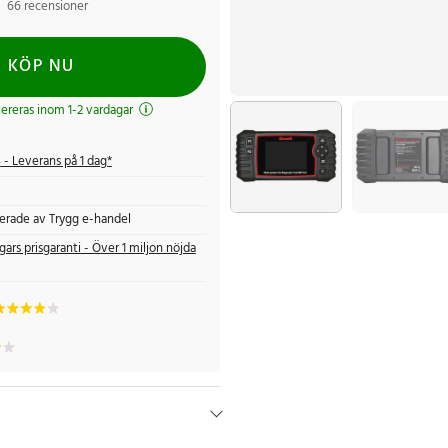
66 recensioner
KÖP NU
evereras inom 1-2 vardagar
s
- Leverans på 1 dag*
fierade av Trygg e-handel
gars prisgaranti - Över 1 miljon nöjda