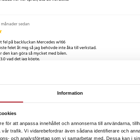
ng
restanda är iCarsoft MB 3.0 enkel
ett intuitivt gränssnitt och
7 månader sedan
gör navigeringen enkel. Oavsett
nell mekaniker eller en
det fel på backluckan Mercedes w166
e kommer du att känna dig
te felet åt mig så jag behövde inte åka till verkstad.
 MB 3.0.
r den kan göra så mycket med bilen.
ser och rensar problemkoder på de
tor, Växellåda, ABS och airbag
10 månader sedan
Information
tio driftsätt.
, diagram och analog för enkel
cookies
automatiskt identifiera modell-
e för att anpassa innehållet och annonserna till användarna, tillh
11 månader sedan
vår trafik. Vi vidarebefordrar även sådana identifierare och anna
katalogtest används för att komma
nnons- och analysföretag som vi samarbetar med. Dessa kan i sin