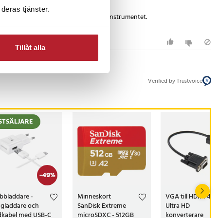
deras tjänster.
tt via USB-sladden, när kortet sitter i instrumentet.
 för och vad den innehåller.
Tillåt alla
Verified by Trustvoice
STSÄLJARE
-
49
%
bbladdare -
Minneskort
VGA till HDMI 4K
gladdare och
SanDisk Extreme
Ultra HD
dkabel med USB-C
microSDXC - 512GB
konverterare