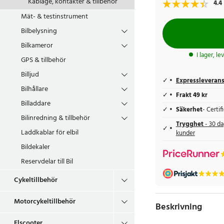
Kablage, kontakter & tillbehör
4.4
Mät- & testinstrument
Bilbelysning
Bilkameror
I lager, l
GPS & tillbehör
Billjud
Expressleveran
Bilhållare
Frakt 49 kr
Billaddare
Säkerhet
- Certi
Bilinredning & tillbehör
Trygghet
- 30 da
Laddkablar för elbil
kunder
Bildekaler
Reservdelar till Bil
Cykeltillbehör
Motorcykeltillbehör
Beskrivning
Elscooter