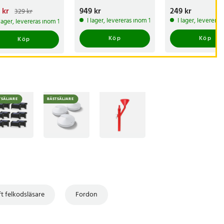
arande pris
 kr
:
Pris
949 kr
:
949 kr
Pris
249 kr
:
249 kr
329 kr
kr
Tidigare pris
:
I lager, levereras inom 1-2 vardagar
I lager, leverera
 lager, levereras inom 1-2 vardagar
 kr
Köp
Köp
Köp
TSÄLJARE
BÄSTSÄLJARE
ft felkodsläsare
Fordon