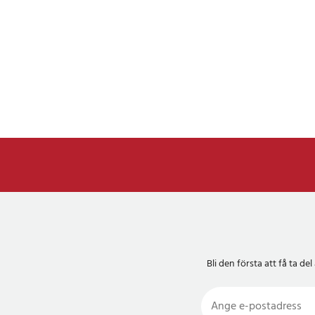
ACS (luftkonditioner
rutinmässigt underhå
till exempel, nollstäl
luftkonditioneringssy
luftkonditioneringsko
luftkonditioneringsko
Huvudlampan handlar 
underhåll och andra r
AFS-inställning) och 
kalibrering.
Sittplats, efter repar
fönsterhissmotor, är 
relevanta funktioner f
Med Print Data-funkt
diagnosdata som regi
eller anpassade testr
Bli den första att få ta 
Batteritest låter di
porten av skanningsv
DTC-bibliotek för at