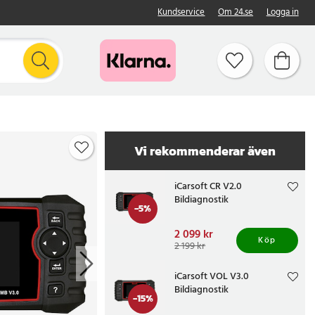
Kundservice
Om 24.se
Logga in
Vi rekommenderar även
iCarsoft CR V2.0
Bildiagnostik
-
5
%
Nuvarande pris
2 099 kr
:
Köp
2 099 kr
Tidigare pris
:
2 199 kr
2 199 kr
iCarsoft VOL V3.0
Bildiagnostik
-
15
%