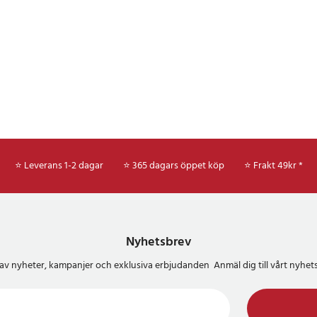
ing), den här funktionen stöder
ll av luftkonditioneringsmoduler,
lning av
stem, återställning av
mpressor, körning i
mpressor, stegmotorinitiering.
om strålkastarunderhåll,
elaterade funktioner (inklusive
utför sedan den här funktionen för
⭐ Leverans 1-2 dagar
⭐ 365 dagars öppet köp
⭐
Frakt 49kr *
ation eller byte av
det nödvändigt att utföra
ör kalibrering.
ionen kan du skriva ut
Nyhetsbrev
strerats av skanningsverktyget
apporter.
del av nyheter, kampanjer och exklusiva erbjudanden Anmäl dig till vårt nyh
g få batterispänningen med OBD-
erktyget när motorn startar.
t slå upp när användaren använder