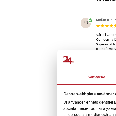
Smidig användni
Trots sin kraftfulla p
att använda. Den har 
Stefan B
•
SB
tydliga knappar som 
om du är en professio
Vår bil var 
förstagångsanvändar
Och denna lös
bekväm med iCarsoft
Supernöjd fö
Produktfunktioner:
iCarsoft MB V3.0. lä
flesta system som mo
Patrick P
•
PP
mm.
Samtycke
Stödjer OBDII / EOBD 
Full ECU-diagnos.
Visa live data i text
Denna webbplats använder 
datagranskning.
Auto VIN-teknik kan 
Vi använder enhetsidentifierar
Yngve K
•
YK
och årsinformation
sociala medier och analysera 
Aktueringstest / Bi-
till de sociala medier och a