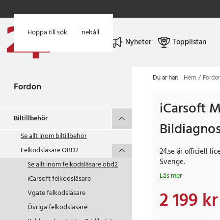
Hoppa till huvudinnehåll
Hoppa till sök
Meny
Nyheter
Topplistan
Du är här:
Hem
Fordo
Fordon
iCarsoft 
Biltillbehör
Bildiagnos
Se allt inom
biltillbehör
Felkodsläsare OBD2
24.se är officiell li
Sverige.
Se allt inom
felkodsläsare obd2
Läs mer
iCarsoft felkodsläsare
2 199 kr
Vgate felkodsläsare
Nuvarande pris
:
2 19
Övriga felkodsläsare