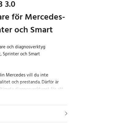
 3.0
are för Mercedes-
nter och Smart
sare och diagnosverktyg
, Sprinter och Smart
din Mercedes vill du inte
itet och prestanda. Därför är
ltimata diagnosverktyget för att
 toppskick. Oavsett om du är en
ker eller en simpel Mercedes-
arsoft MB 3.0 att förenkla din
och ge dig fullständig kontroll