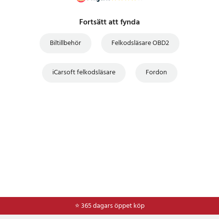
Fortsätt att fynda
Biltillbehör
Felkodsläsare OBD2
iCarsoft felkodsläsare
Fordon
⭐ 365 dagars öppet köp
⭐
Frakt 49kr *