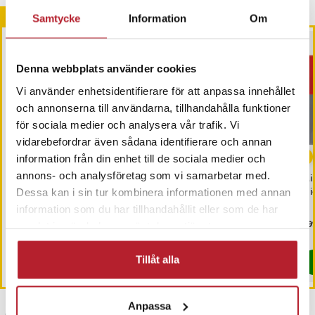
Andra köpte också
Samtycke
Information
Om
Denna webbplats använder cookies
Vi använder enhetsidentifierare för att anpassa innehållet
och annonserna till användarna, tillhandahålla funktioner
för sociala medier och analysera vår trafik. Vi
vidarebefordrar även sådana identifierare och annan
information från din enhet till de sociala medier och
annons- och analysföretag som vi samarbetar med.
Minneskort SanDisk
iCarsoft Mercedes OBDI
Min
Extreme microSDXC -
38 pin adapter för
mi
Dessa kan i sin tur kombinera informationen med annan
256GB
bildiagnostik
information som du har tillhandahållit eller som de har
Pris
599 kr
:
599 kr
Pris
599 kr
:
599 kr
Pri
499
samlat in när du har använt deras tjänster.
Kommer i lager 2026-08-14
I lager, levereras inom 1-2 vardagar
Tillåt alla
Köp
Köp
Anpassa