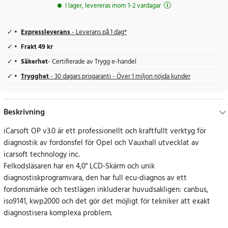
I lager, levereras inom 1-2 vardagar
Expressleverans
- Leverans på 1 dag*
Frakt 49 kr
Säkerhet
- Certifierade av Trygg e-handel
Trygghet
- 30 dagars prisgaranti - Över 1 miljon nöjda kunder
Beskrivning
iCarsoft OP v3.0 är ett professionellt och kraftfullt verktyg för
diagnostik av fordonsfel för Opel och Vauxhall utvecklat av
icarsoft technology inc.
Felkodsläsaren har en 4,0" LCD-Skärm och unik
diagnostiskprogramvara, den har full ecu-diagnos av ett
fordonsmärke och testlägen inkluderar huvudsakligen: canbus,
iso9141, kwp2000 och det gör det möjligt för tekniker att exakt
diagnostisera komplexa problem.