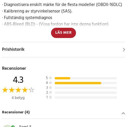
· Diagnostisera enskilt märke för de flesta modeller (OBDII-16DLC)
· Kalibrering av styrvinkelsensor (SAS).
· Fullständig systemdiagnos
· ABS-Bleed (BLD) - (Vissa fordon har inte denna funktion)
· Automatisk identifieringsteknik
LÄS MER
· Injektorkodning (INJ) - (Vissa fordon har inte denna funktion)
· Aktiveringstest / Bi-katalogtest
Prishistorik
· Läs & Rensa felkoder
· Stöder Freeze Frame of Fault Code-funktioner
· Läs Live Data
Recensioner
· Stöder Oil Service Reset
4.3
· Stöder batteritest
5
☆
· Underhåll av elektronisk parkeringsbroms (EPB).
4
☆
3
☆
· Stöder datagranskning och utskrift
2
☆
· Batterihanteringssystem (BMS) - (Vissa fordon har inte denna
1
☆
4 betyg
funktion)
· Dieselpartikelfilter (DPF) regenereringskontrollsystem - (vissa
Recensioner (4)
fordon har inte denna funktion)
· 4,0” TFT LCD, 480*320 pixlar