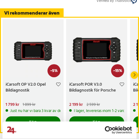
Verified by Trustvoice
Vi rekommenderar även
-
5
%
-
15
%
iCarsoft OP V2.0 Opel
iCarsoft POR V3.0
iCa
Bildiagnostik
Bildiagnostik för Porsche
Bil
Nuvarande pris
1 799 kr
:
Nuvarande pris
2 199 kr
:
Nu
2 1
1 899 kr
2 599 kr
1 799 kr
Tidigare pris
:
1 899 kr
2 199 kr
Tidigare pris
:
2 599 kr
2 1
Just nu har vi bara 3 kvar av denna produkt
I lager, levereras inom 1-2 vardagar
Köp
Köp