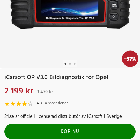
-
37
%
iCarsoft OP V3.0 Bildiagnostik för Opel
2 199 kr
Nuvarande pris
:
2 199 kr
Tidigare pris
:
3 479 kr
3 479 kr
4.3
4 recensioner
24.se är officiell licenserad distributör av iCarsoft i Sverige.
KÖP NU