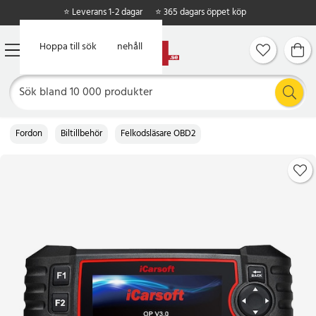
⭐ Leverans 1-2 dagar
⭐ 365 dagars öppet köp
Hoppa till huvudinnehåll
Hoppa till sök
Fordon
Biltillbehör
Felkodsläsare OBD2