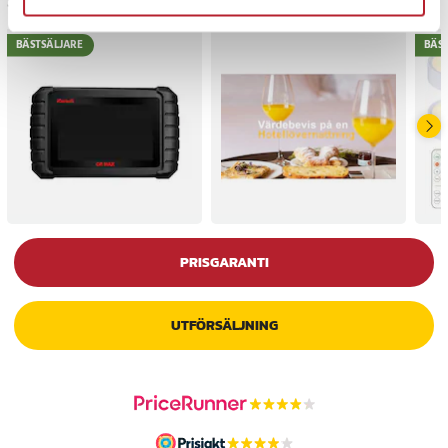
Senast besökta
BÄSTSÄLJARE
BÄS
PRISGARANTI
UTFÖRSÄLJNING