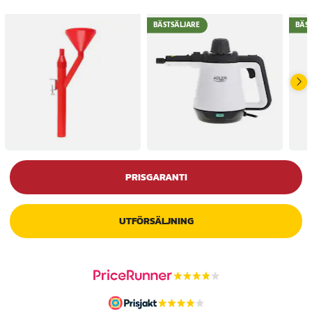
BÄSTSÄLJARE
BÄS
PRISGARANTI
UTFÖRSÄLJNING