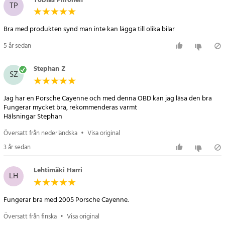
Tobias Piironen
TP
Fullständig systemdiagnos
Bra med produkten synd man inte kan lägga till olika bilar
Den här felkodsläsaren erbjuder en fullständig systemdiagnos av
din bil, vilket innebär att den kan identifiera och rapportera fel
5 år sedan
och problem i en mängd olika system, inklusive motor, växellåda,
ABS, airbag och mycket mer.
Stephan Z
SZ
Tydlig 4-tums LCD-skärm
Jag har en Porsche Cayenne och med denna OBD kan jag läsa den bra
Fungerar mycket bra, rekommenderas varmt
Med iCarsoft POR V2.0 får du en stor 4-tums LCD-skärm som gör
siffrorna lättlästa och som visar all information tydligt. De praktiska
Översatt från nederländska
•
Visa original
silikonknapparna gör det enkelt att navigera genom menyer och
läsa av felkoder.
3 år sedan
Spara pengar
Lehtimäki Harri
LH
Genom att äga iCarsoft POR V2.0 kan du undvika kostsamma besök
Fungerar bra med 2005 Porsche Cayenne.
hos mekaniker. Istället kan du självständigt diagnostisera problem
och fatta informerade beslut om underhåll och reparation. Det
Översatt från finska
•
Visa original