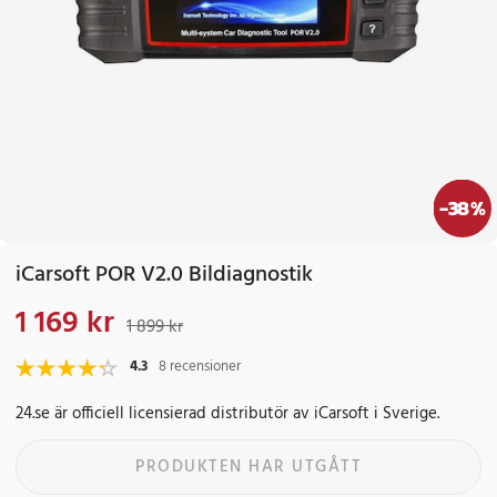
-
38
%
iCarsoft POR V2.0 Bildiagnostik
1 169 kr
Nuvarande pris
:
1 169 kr
Tidigare pris
:
1 899 kr
1 899 kr
4.3
8 recensioner
24.se är officiell licensierad distributör av iCarsoft i Sverige.
PRODUKTEN HAR UTGÅTT