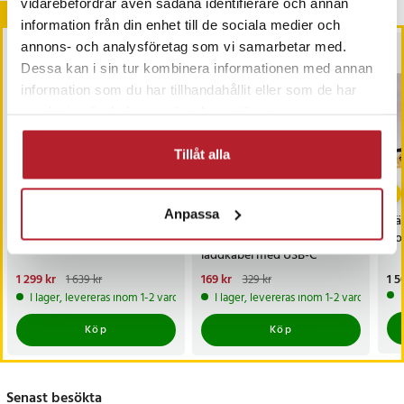
vidarebefordrar även sådana identifierare och annan
Andra köpte också
information från din enhet till de sociala medier och
annons- och analysföretag som vi samarbetar med.
BÄSTSÄLJARE
Dessa kan i sin tur kombinera informationen med annan
information som du har tillhandahållit eller som de har
samlat in när du har använt deras tjänster.
Tillåt alla
-
21
%
-
49
%
Anpassa
Foderautomat med
Snabbladdare -
Vä
kamera och två skålar
Väggladdare och
Hot
laddkabel med USB-C
Nuvarande pris
1 299 kr
:
Nuvarande pris
169 kr
:
Pri
1 5
1 639 kr
329 kr
1 299 kr
Tidigare pris
:
1 639 kr
169 kr
Tidigare pris
:
329 kr
I lager, levereras inom 1-2 vardagar
I lager, levereras inom 1-2 vardagar
Köp
Köp
Senast besökta