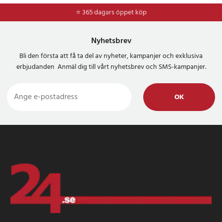
⭐ 365 dagars öppet köp
⭐
Frakt 49kr *
Nyhetsbrev
Bli den första att få ta del av nyheter, kampanjer och exklusiva
erbjudanden Anmäl dig till vårt nyhetsbrev och SMS-kampanjer.
OK