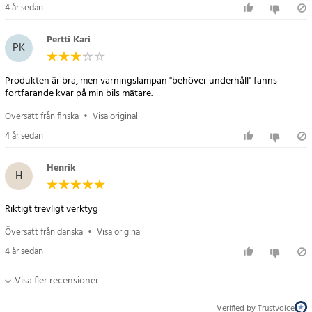
sparar både tid och pengar i det långa loppet.
4 år sedan
Nu finns det svenskt språk i menyn - uppdatera din programvara
Pertti Kari
PK
via iCarsoft.
Produkten är bra, men varningslampan "behöver underhåll" fanns
Diagnostiserar, läser och tar bort/nollställer felkoder och
fortfarande kvar på min bils mätare.
instrumentpanelens varningsljus.
Exempel på felkoder:
Översatt från finska
•
Visa original
- SRS varningslampa för krockkudde
4 år sedan
- Kontrollera Motorvarningslampan – kolla motor
- Transmission / Växellåda / Automatlåda
Henrik
H
- ABS-varningslampa
- Antispin/Tractioncontrol
Riktigt trevligt verktyg
- Glödstiftets varningslampa
- EPC-varningslampa
Översatt från danska
•
Visa original
- Parkeringssensorns varningslampa
4 år sedan
- Suspension / Hjulupphängning
- Servostyrning
Visa fler recensioner
- VVS / Luftkonditioneringssystem
- Stöd för återställning av oljeservice/dags för service
Verified by Trustvoice