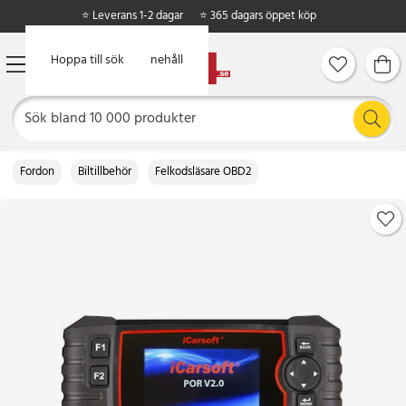
⭐ Leverans 1-2 dagar
⭐ 365 dagars öppet köp
Hoppa till huvudinnehåll
Hoppa till sök
Fordon
Biltillbehör
Felkodsläsare OBD2