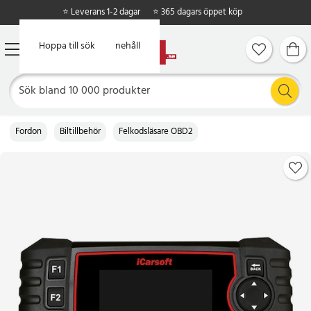
⭐ Leverans 1-2 dagar
⭐ 365 dagars öppet köp
Hoppa till huvudinnehåll
Hoppa till sök
Fordon
Biltillbehör
Felkodsläsare OBD2