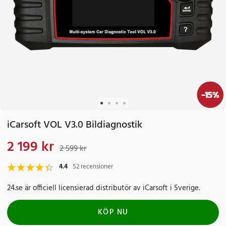
-
15
%
iCarsoft VOL V3.0 Bildiagnostik
2 199 kr
Nuvarande pris
:
2 199 kr
Tidigare pris
:
2 599 kr
2 599 kr
4.4
52 recensioner
24.se är officiell licensierad distributör av iCarsoft i Sverige.
KÖP NU