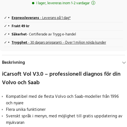
I lager, levereras inom 1-2 vardagar
Expressleverans
- Leverans på 1 dag*
Frakt 49 kr
Säkerhet
- Certifierade av Trygg e-handel
Trygghet
- 30 dagars prisgaranti - Över 1 miljon nöjda kunder
Beskrivning
iCarsoft Vol V3.0 – professionell diagnos för din
Volvo och Saab
Kompatibel med de flesta Volvo och Saab-modeller från 1996
och nyare
Flera unika funktioner
Svenskt språk i menyn, med möjlighet till gratis uppdatering av
mjukvaran