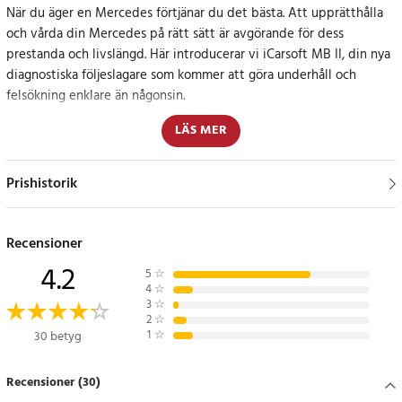
När du äger en Mercedes förtjänar du det bästa. Att upprätthålla
och vårda din Mercedes på rätt sätt är avgörande för dess
prestanda och livslängd. Här introducerar vi iCarsoft MB II, din nya
diagnostiska följeslagare som kommer att göra underhåll och
felsökning enklare än någonsin.
LÄS MER
Professionell prestanda
iCarsoft MB II är ett professionellt och kraftfullt bildiagnosverktyg
Prishistorik
utvecklat av iCarsoft Technology Inc. Med sin 4-tums TFT LCD-
skärm och unika diagnosprogram kan detta verktyg noggrant
identifiera och diagnostisera även de mest komplexa problemen.
Recensioner
4.2
5
☆
Omfattande kompatibilitet
4
☆
3
☆
2
☆
iCarsoft MB II är kompatibel med de flesta Mercedes-modeller
1
☆
30 betyg
som tillverkats från 1996 och framåt. Dessutom är den fullt kapabel
till att diagnostisera Sprinter och Smart med. Den erbjuder full
Recensioner (30)
ECU-diagnos för ett brett utbud av fordon och fungerar smidigt