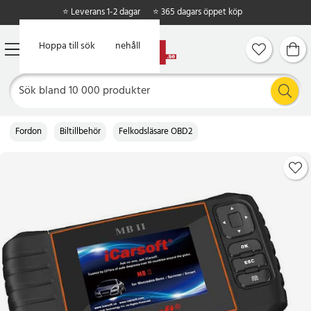
⭐ Leverans 1-2 dagar
⭐ 365 dagars öppet köp
Hoppa till huvudinnehåll
Hoppa till sök
Fordon
Biltillbehör
Felkodsläsare OBD2