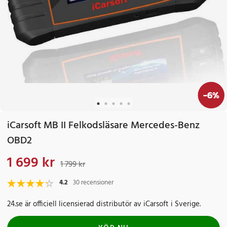
-
6
%
iCarsoft MB II Felkodsläsare Mercedes-Benz
OBD2
1 699 kr
Nuvarande pris
:
1 699 kr
Tidigare pris
:
1 799 kr
1 799 kr
4.2
30 recensioner
24.se är officiell licensierad distributör av iCarsoft i Sverige.