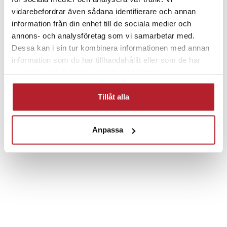
vidarebefordrar även sådana identifierare och annan
information från din enhet till de sociala medier och
annons- och analysföretag som vi samarbetar med.
Dessa kan i sin tur kombinera informationen med annan
information som du har tillhandahållit eller som de har
Fortsätt att fynda
samlat in när du har använt deras tjänster.
Biltillbehör
Felkodsläsare OBD2
Tillåt alla
Kablage, kontakter & tillbehör
Fordon
Anpassa