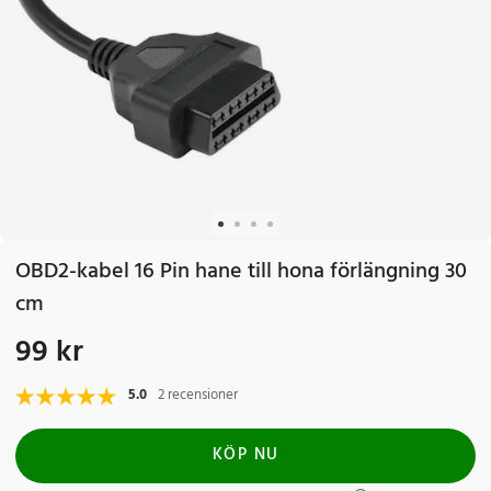
OBD2-kabel 16 Pin hane till hona förlängning 30
cm
99 kr
Pris
:
99 kr
5.0
2 recensioner
KÖP NU