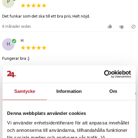
P
Artikelnummer
:
123350
Det funkar som det ska till ett bra pris. Helt nöjd.
8 månader sedan
H
H
Fungerar bra :)
Översatt från norska
•
Visa original
4 månader sedan
Samtycke
Information
Om
Verified by Trustvoice
PRISGARANTI
Denna webbplats använder cookies
Vi använder enhetsidentifierare för att anpassa innehållet
UTFÖRSÄLJNING
och annonserna till användarna, tillhandahålla funktioner
för sociala medier och analysera vår trafik. Vi