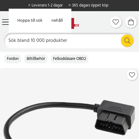
⭐ Leverans 1-2 dagar
⭐ 365 dagars öppet köp
Hoppa till huvudinnehåll
Hoppa till sök
Fordon
Biltillbehör
Felkodsläsare OBD2