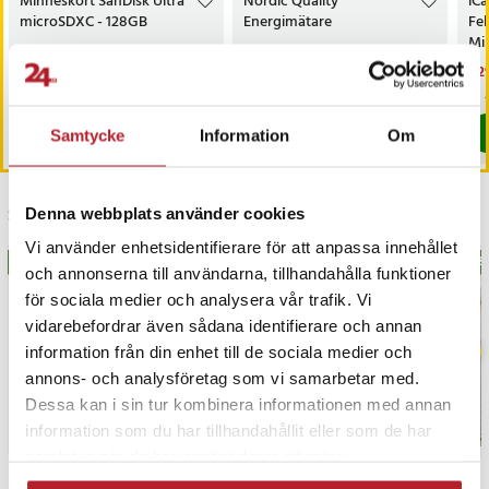
Minneskort SanDisk Ultra
Nordic Quality
iC
microSDXC - 128GB
Energimätare
Fe
Mi
Pris
299 kr
:
299 kr
Nuvarande pris
139 kr
:
Nu
1 2
199 kr
139 kr
Tidigare pris
:
199 kr
1 2
Kommer i lager 2026-08-14
I lager, levereras inom 1-2 vardagar
Köp
Köp
Samtycke
Information
Om
Senast besökta
Denna webbplats använder cookies
Vi använder enhetsidentifierare för att anpassa innehållet
BÄSTSÄLJARE
BÄS
och annonserna till användarna, tillhandahålla funktioner
för sociala medier och analysera vår trafik. Vi
vidarebefordrar även sådana identifierare och annan
information från din enhet till de sociala medier och
annons- och analysföretag som vi samarbetar med.
Dessa kan i sin tur kombinera informationen med annan
information som du har tillhandahållit eller som de har
samlat in när du har använt deras tjänster.