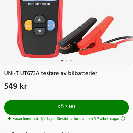
UNI-T UT673A testare av bilbatterier
549 kr
Pris
:
549 kr
KÖP NU
Varan finns i vårt fjärrlager, förväntas skickas inom 5-7 arbetsdagar