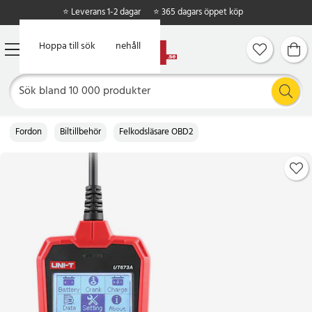
⭐ Leverans 1-2 dagar
⭐ 365 dagars öppet köp
Hoppa till huvudinnehåll
Hoppa till sök
Fordon
Biltillbehör
Felkodsläsare OBD2