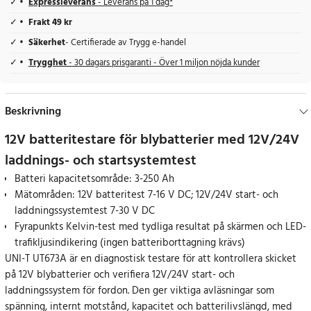
Expressleverans
- Leverans på 1 dag*
Frakt 49 kr
Säkerhet
- Certifierade av Trygg e-handel
Trygghet
- 30 dagars prisgaranti - Över 1 miljon nöjda kunder
Beskrivning
12V batteritestare för blybatterier med 12V/24V
laddnings- och startsystemtest
Batteri kapacitetsområde: 3-250 Ah
Mätområden: 12V batteritest 7-16 V DC; 12V/24V start- och
laddningssystemtest 7-30 V DC
Fyrapunkts Kelvin-test med tydliga resultat på skärmen och LED-
trafikljusindikering (ingen batteriborttagning krävs)
UNI-T UT673A är en diagnostisk testare för att kontrollera skicket
på 12V blybatterier och verifiera 12V/24V start- och
laddningssystem för fordon. Den ger viktiga avläsningar som
spänning, internt motstånd, kapacitet och batterilivslängd, med