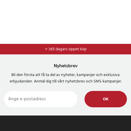
⭐ 365 dagars öppet köp
⭐
Frakt 49kr *
Nyhetsbrev
Bli den första att få ta del av nyheter, kampanjer och exklusiva
erbjudanden Anmäl dig till vårt nyhetsbrev och SMS-kampanjer.
OK