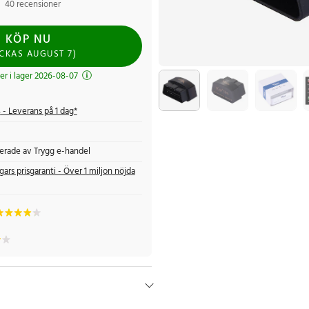
40 recensioner
KÖP NU
ICKAS
AUGUST 7
)
 i lager 2026-08-07
s
- Leverans på 1 dag*
fierade av Trygg e-handel
gars prisgaranti - Över 1 miljon nöjda