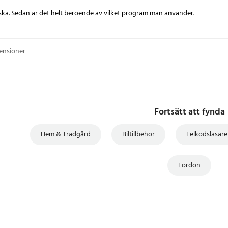
 felkoder
ska. Sedan är det helt beroende av vilket program man använder.
eck Engine"-lampa
g av motor- och fordonsprestanda
generiska felkoder
censioner
ur
Fortsätt att fynda
Hem & Trädgård
Biltillbehör
Felkodsläsar
g bränsletrim
Via OBD-uttag
Fordon
gn – lågprofilad och diskret
: Fordonsdiagnostik, felsökning,
 entusiastbruk och verkstäder
0