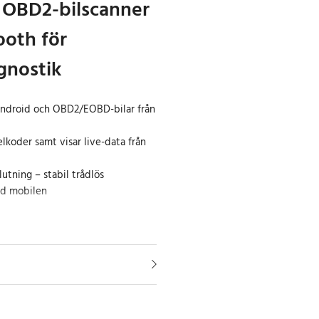
 OBD2-bilscanner
oth för
gnostik
ndroid och OBD2/EOBD-bilar från
elkoder samt visar live-data från
utning – stabil trådlös
d mobilen
Bluetooth V3.0 är ett kraftfullt
 ger dig tillgång till bilens
direkt på din Android-enhet. Den
luetooth och är kompatibel med
n – bensinbilar från 2001 och
/2004 inom EU.