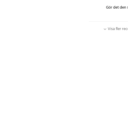
- Läsning/radering av
Gör det den 
- Avstängning av "Ch
- Realtidsövervaknin
- Stöd för över 3000 
Visa fler re
- Dataexempel:
- Motorvarvtal
- Fordonshastighet
- Kylvätsketemperat
- Luftflöde
- Bränsletryck
- Tändningstiming
- Syresensorvärden
- Kort- och långsikti
- Strömförsörjning: 
- Mått: Kompakt desi
- Användningsområden
realtidsövervakning,
Artikelnummer
:
5839