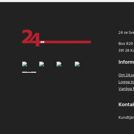
24 se Sv
Box 829
391 28 K
Inform
Om 24.s
Logga i
Vanliga 
Konta
Kundtjän