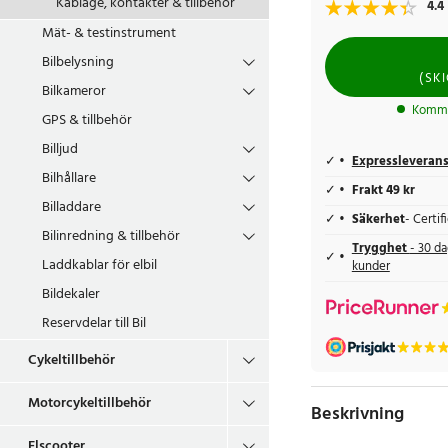
Kablage, kontakter & tillbehör
4.4
Mät- & testinstrument
Bilbelysning
(
SK
Bilkameror
Kommer
GPS & tillbehör
Billjud
Expressleveran
Bilhållare
Frakt 49 kr
Billaddare
Säkerhet
- Certi
Bilinredning & tillbehör
Trygghet
- 30 da
Laddkablar för elbil
kunder
Bildekaler
Reservdelar till Bil
Cykeltillbehör
Motorcykeltillbehör
Beskrivning
Elscooter