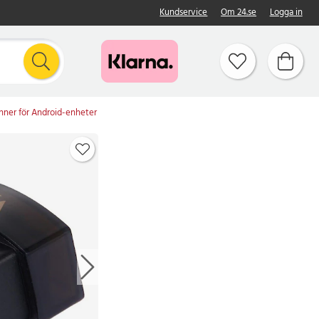
Kundservice
Om 24.se
Logga in
anner för Android-enheter