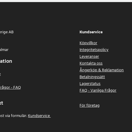
erige AB
Kundservice
Köpvillkor
almar
Integritetspolicy
Leveranser
ation
Kontakta oss
Ångerköp & Reklamation
e
Betalningssätt
n
Lagerstatus
frågor - FAQ
FAQ - Vanliga Frågor
kt
För företag
st via formulär:
Kundservice