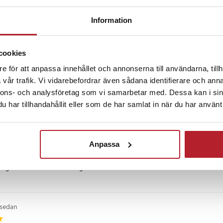
tibilitet med en stor mängd
 kostade ca 260:- och är en årskostnad.
ver.
a upp abonnemanget när man vill.
Information
unkar det precis som det var tänkt!
da med Android
cookies
ptern i bilens OBD-uttag, para
e för att anpassa innehållet och annonserna till användarna, tillh
n
•
6 år sedan
enhet via Bluetooth och starta
vår trafik. Vi vidarebefordrar även sådana identifierare och anna
tt börja övervaka och felsöka
nnons- och analysföretag som vi samarbetar med. Dessa kan i sin
ng. Funkade som tänkt.
har tillhandahållit eller som de har samlat in när du har använt 
 Pro OBDII Bluetooth V3.0
tenberg
•
6 år sedan
oth V3.0 (endast Android-
Anpassa
gerar som tänkt. Hittar inget fel.
96)
ån 2001 / diesel, från 2003–2004)
 SAE J1850 PWM/VPW, ISO9141-2,
 sedan
AN), m.fl.