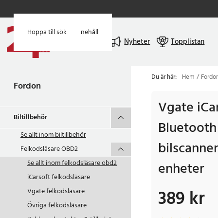
Hoppa till huvudinnehåll
Hoppa till sök
Meny
Nyheter
Topplistan
Du är här:
Hem
Fordo
Fordon
Vgate iCa
Biltillbehör
Bluetooth
Se allt inom
biltillbehör
bilscanner
Felkodsläsare OBD2
Se allt inom
felkodsläsare obd2
enheter
iCarsoft felkodsläsare
389 kr
Vgate felkodsläsare
Pris
:
389 kr
Övriga felkodsläsare