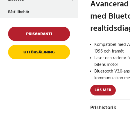
Avancerad
Båttillbehör
med Blueto
realtidsdia
PRISGARANTI
Kompatibel med A
1996 och framåt
UTFÖRSÄLJNING
Läser och raderar f
bilens motor
Bluetooth V3.0-ansl
kommunikation me
LÄS MER
Vgate iCar Pro OBDII 
diagnostikverktyg som
motordata i realtid 
Prishistorik
ansluts enkelt via B
alla OBD2/EOBD-fordo
dieselbilar från 2003