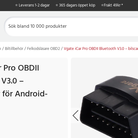
⭐ Leverans 1-2 dagar
⭐ 365 dagars öppet köp
⭐
Frakt 49kr *
n
Biltillbehör
Felkodsläsare OBD2
Vgate iCar Pro OBDII Bluetooth V3.0 – bilsc
r Pro OBDII
 V3.0 –
 för Android-